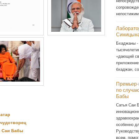
непосредст
сопровожде
непостижи
Лаборато
Синицына
Бхаджаны -
тысячелети
«дающий св
приложение
бхаджан, со
Премьер-
по случа
Бабы
Сатья Саи 
инновационн
ватар
здравоохра
 чудотворец
особенно д
я Саи Бабы
Руководств
всем, помог