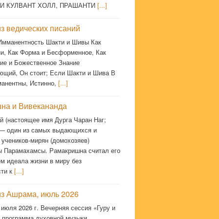
АИ КУЛВАНТ ХОЛЛ, ПРАШАНТИ
[...]
з ведических писаний
 Имманентность Шакти и Шивы Как
и, Как Форма и Бесформенное, Как
ие и Божественное Знание
ющий, Он стоит; Если Шакти и Шива В
манентны, Истинно,
[...]
на и Вивекананда
й (настоящее имя Дурга Чаран Наг;
 — один из самых выдающихся и
 учеников-мирян (домохозяев)
 Парамахамсы. Рамакришна считал его
м идеала жизни в миру без
сти к
[...]
из Ашрама, июль 2026
 июля 2026 г. Вечерняя сессия «Гуру и
 программа духовной музыки