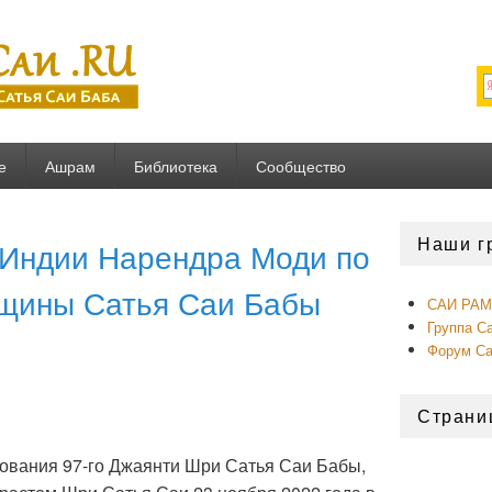
U
е
Ашрам
Библиотека
Сообщество
Область
Наши г
Индии Нарендра Моди по
основной
боковой
панели
вщины Сатья Саи Бабы
САИ РАМ 
Группа С
Форум С
Страни
ования 97-го Джаянти Шри Сатья Саи Бабы,