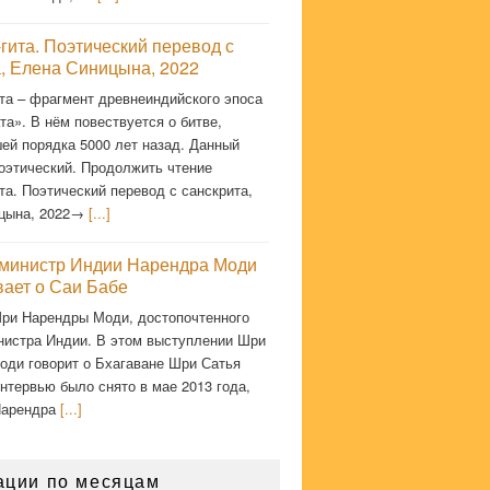
гита. Поэтический перевод с
а, Елена Синицына, 2022
та – фрагмент древнеиндийского эпоса
а». В нём повествуется о битве,
ей порядка 5000 лет назад. Данный
оэтический. Продолжить чтение
та. Поэтический перевод с санскрита,
цына, 2022→
[...]
министр Индии Нарендра Моди
вает о Саи Бабе
ри Нарендры Моди, достопочтенного
нистра Индии. В этом выступлении Шри
оди говорит о Бхагаване Шри Сатья
нтервью было снято в мае 2013 года,
Нарендра
[...]
ации по месяцам