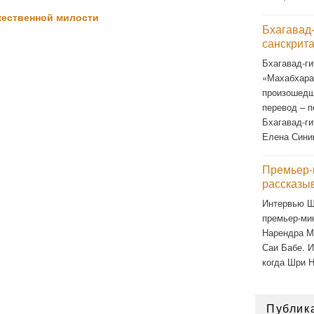
жественной милости
Бхагавад-
санскрит
Бхагавад-ги
«Махабхарат
произошедш
перевод – п
Бхагавад-ги
Елена Сини
Премьер-
рассказы
Интервью Ш
премьер-ми
Нарендра М
Саи Бабе. И
когда Шри 
Публик