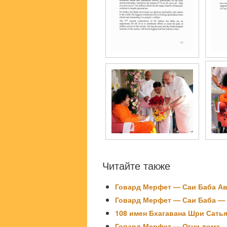
Читайте также
Говард Мерфет — Саи Баба А
Говард Мерфет — Саи Баба —
108 имен Бхагавана Шри Сать
Говард Мерфет — Огни дома