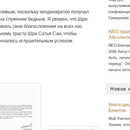
выпускнико
чливым, поскольку неоднократно получал
конференци
Священная 
на служение бедным. Я уверен, что Шри
вать свои благословения на всех нас.
NEO прак
ному трасту Шри Сатья Саи, чтобы
Абсолютн
енчалось оглушительным успехом.
NEO-Биоте
2026 Август
быть, начин
период". Об
начале октя
Новое 
Книги ци
Бекетов
Мой Учител
Знания, кот