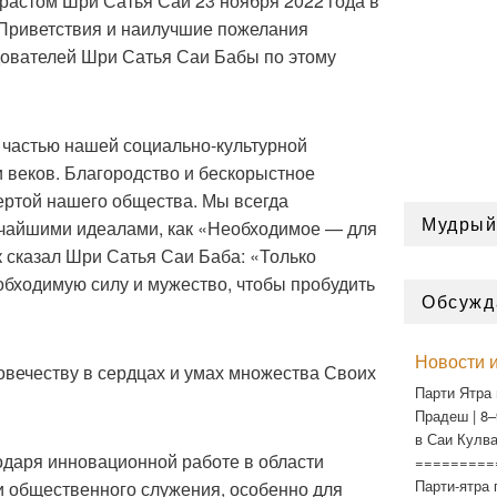
астом Шри Сатья Саи 23 ноября 2022 года в
Приветствия и наилучшие пожелания
ователей Шри Сатья Саи Бабы по этому
частью нашей социально-культурной
 веков. Благородство и бескорыстное
ертой нашего общества. Мы всегда
Мудрый
очайшими идеалами, как «Необходимое — для
к сказал Шри Сатья Саи Баба: «Только
обходимую силу и мужество, чтобы пробудить
Обсужд
Новости и
овечеству в сердцах и умах множества Своих
Парти Ятра 
Прадеш | 8–
в Саи Кулва
одаря инновационной работе в области
=========
Парти-ятра 
и общественного служения, особенно для