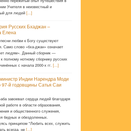
венно пережитый опыт путешествия в
нии Учителя в неизвестный и
мый для людей
[...]
рия Русских Бхаджан –
 Елена
 песни любви к Богу существуют
я. Само слово «бха-джан» означает
ет людям». Данный сборник —
 к полному нотному сборнику русских
чинённых с начала 2000-х гг.
[...]
министр Индии Нарендра Моди
ю 97-й годовщины Сатья Саи
Баба завоевал сердца людей благодаря
ой работе в области образования,
нения и общественного служения,
ля бедных и обездоленных.
уясь принципом "Любить всех, служить
ать всегда, не
[...]