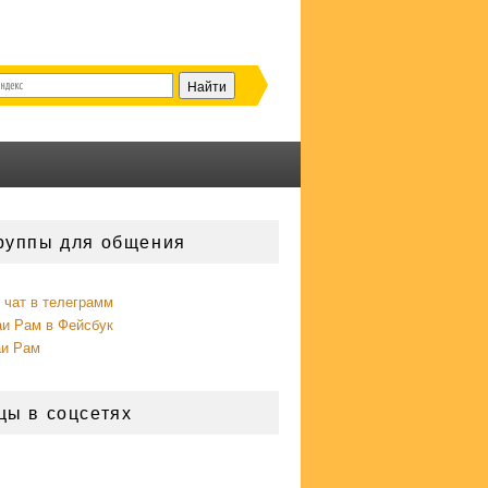
руппы для общения
чат в телеграмм
аи Рам в Фейсбук
аи Рам
цы в соцсетях