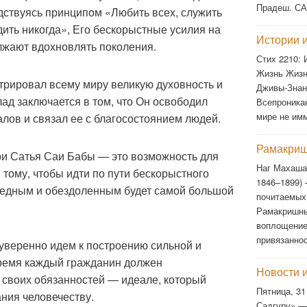
Прадеш. С
дствуясь принципом «Любить всех, служить
дить никогда», Его бескорыстные усилия на
Истории и
лжают вдохновлять поколения.
Стих 2210:
Жизнь Жизн
рировал всему миру великую духовность и
Дживы-Знан
лад заключается в том, что Он освободил
Всепроника
мире не им
алов и связал ее с благосостоянием людей.
Рамакриш
и Сатья Саи Бабы — это возможность для
Наг Махаша
 тому, чтобы идти по пути бескорыстного
1846–1899)
бедным и обездоленным будет самой большой
почитаемых
Рамакришны
воплощение
привязанно
уверенно идем к построению сильной и
ремя каждый гражданин должен
Новости 
 своих обязанностей — идеале, который
Пятница, 31
ания человечеству.
Садгуру» —