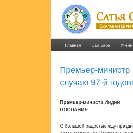
Сатья Саи .R
Бхагаван Шри Сатья Саи Баба
Основное
Главная
Саи Баба
Учени
меню
Премьер-министр 
случаю 97-й годо
Премьер-министр Индии
ПОСЛАНИЕ
С большой радостью жду праздн