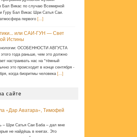
в Бал Викас по случаю Всемирной
и Гуру Бал Викас Шри Сатья Саи.
атмосфера первого
[...]
тики... или САИ-ГУН — Свет
ой Истины
хнологии: ОСОБЕННОСТИ АВГУСТА
 этого года раньше, чем это должно
ает настраивать нас на "тёмный
ычно это происходит в конце сентября -
бря, когда биоритмы человека
[...]
на сайте
кла «Дар Аватара», Тимофей
ь – Шри Сатья Саи Баба – дал мне
орые не найдёшь в книгах. Это