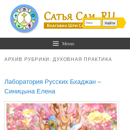
Сатья Саи .RU
Бхагаван Шри Сатья Саи Баба
Меню
АРХИВ РУБРИКИ:
ДУХОВНАЯ ПРАКТИКА
Лаборатория Русских Бхаджан –
Синицына Елена