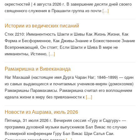
окрестностей | 4 августа 2026 г. В завершение десяти дней своего
священного служения в Прашанти группа из почти
[...]
Истории из ведических писаний
Стих 2210: Имманентность Шакти и Шивы Как Жизнь Жизни, Как
Форма и Бесформенное, Как Дживы-Знание и Божественное Знание
Всепроникающий, Он стоит; Если Шакти и Шива В мире не
имманентны, Истинно,
[...]
Рамакришна и Вивекананда
Наг Махашай (настоящее имя Дурга Чаран Наг; 1846–1899) — один
из самых выдающихся и почитаемых учеников-мирян (домохозяев)
Рамакришны Парамахамсы. Рамакришна считал его воплощением
идеала жизни в миру без привязанности к
[...]
Новости из Ашрама, июль 2026
Пятница, 31 июля 2026 г. Вечерняя сессия «Гуру и Садгуру» —
программа духовной музыки выпускников Бал Викас по случаю
Всемирной конференции Гуру Бал Викас Шри Сатья Саи.
Священная атмосфера первого
[...]