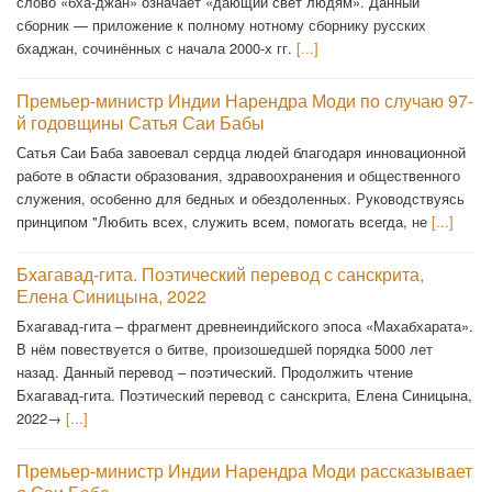
слово «бха-джан» означает «дающий свет людям». Данный
сборник — приложение к полному нотному сборнику русских
бхаджан, сочинённых с начала 2000-х гг.
[...]
Премьер-министр Индии Нарендра Моди по случаю 97-
й годовщины Сатья Саи Бабы
Сатья Саи Баба завоевал сердца людей благодаря инновационной
работе в области образования, здравоохранения и общественного
служения, особенно для бедных и обездоленных. Руководствуясь
принципом "Любить всех, служить всем, помогать всегда, не
[...]
Бхагавад-гита. Поэтический перевод с санскрита,
Елена Синицына, 2022
Бхагавад-гита – фрагмент древнеиндийского эпоса «Махабхарата».
В нём повествуется о битве, произошедшей порядка 5000 лет
назад. Данный перевод – поэтический. Продолжить чтение
Бхагавад-гита. Поэтический перевод с санскрита, Елена Синицына,
2022→
[...]
Премьер-министр Индии Нарендра Моди рассказывает