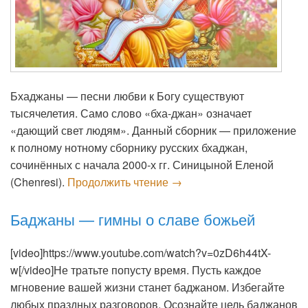
Бхаджаны — песни любви к Богу существуют
тысячелетия. Само слово «бха-джан» означает
«дающий свет людям». Данный сборник — приложение
к полному нотному сборнику русских бхаджан,
сочинённых с начала 2000-х гг. Синицыной Еленой
Лаборатория Русских Бха
(Chenresi).
Продолжить чтение
→
Баджаны — гимны о славе божьей
[video]https://www.youtube.com/watch?v=0zD6h44tX-
w[/video]Не тратьте попусту время. Пусть каждое
мгновение вашей жизни станет баджаном. Избегайте
любых праздных разговоров. Осознайте цель баджанов