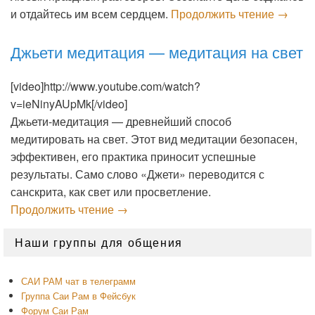
Баджан
и отдайтесь им всем сердцем.
Продолжить чтение
→
Джьети медитация — медитация на свет
[video]http://www.youtube.com/watch?
v=ieNinyAUpMk[/video]
Джьети-медитация — древнейший способ
медитировать на свет. Этот вид медитации безопасен,
эффективен, его практика приносит успешные
результаты. Само слово «Джети» переводится с
санскрита, как свет или просветление.
Джьети медитация — медитация на с
Продолжить чтение
→
Область
Наши группы для общения
основной
боковой
панели
САИ РАМ чат в телеграмм
Группа Саи Рам в Фейсбук
Форум Саи Рам