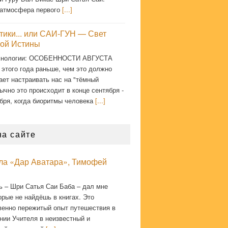
атмосфера первого
[...]
тики... или САИ-ГУН — Свет
ой Истины
хнологии: ОСОБЕННОСТИ АВГУСТА
 этого года раньше, чем это должно
ает настраивать нас на "тёмный
ычно это происходит в конце сентября -
бря, когда биоритмы человека
[...]
на сайте
кла «Дар Аватара», Тимофей
ь – Шри Сатья Саи Баба – дал мне
орые не найдёшь в книгах. Это
венно пережитый опыт путешествия в
нии Учителя в неизвестный и