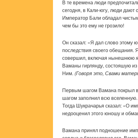
В те времена люди предпочитал
сегодня, в Кали-югу, люди дают
Император Бали обладал чистым 
чем бы это ему не грозило!
Он сказал: «Я дал слово этому 
последствия своего обещания. 
совершил, включая нынешнюю
Ваманы гирлянду, состояшую из
Ним.
(Говоря это, Свами матер
Первым шагом Вамана покрыл в
шагом заполнил всю вселенную. 
Тогда Шукрачарья сказал: «О им
недооценил этого юношу и обма
Вамана принял подношение импе
сердца и благословил его. Вама