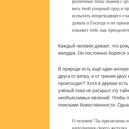
различные типы знания с це
весь твой упорный труд и п
испытать непреходящего счас
думать о Господе и не при
покажет тебе, как преодоле
Каждый человек думает, что рожд
желудок. Он постоянно борется 
В природе есть ещё один интере
друга от ветра, и от трения двух
происходит? Хотя в дереве есть 
учёный пока не раскрыл эту тай
необъяснимых явлений. Чтобы по
поисками божественности. Однак
О человек! Ты прилагаешь 
наполнения своего желудка