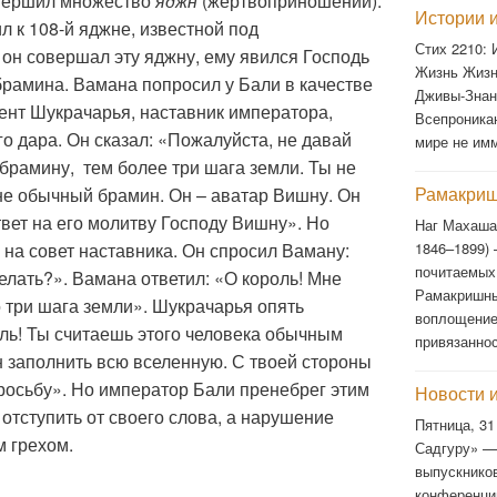
овершил множество
яджн
(жертвоприношений).
Истории и
л к 108-й яджне, известной под
Стих 2210:
 он совершал эту яджну, ему явился Господь
Жизнь Жизн
рамина. Вамана попросил у Бали в качестве
Дживы-Знан
мент Шукрачарья, наставник императора,
Всепроника
го дара. Он сказал: «Пожалуйста, не давай
мире не им
брамину, тем более три шага земли. Ты не
Рамакриш
не обычный брамин. Он – аватар Вишну. Он
вет на его молитву Господу Вишну». Но
Наг Махаша
1846–1899)
на совет наставника. Он спросил Ваману:
почитаемых
делать?». Вамана ответил: «О король! Мне
Рамакришны
о три шага земли». Шукрачарья опять
воплощение
ль! Ты считаешь этого человека обычным
привязанно
н заполнить всю вселенную. С твоей стороны
просьбу». Но император Бали пренебрег этим
Новости 
т отступить от своего слова, а нарушение
Пятница, 31
м грехом.
Садгуру» —
выпускнико
конференци