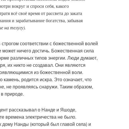
отри вокруг и спроси себя, какого
тратя всё своё время от рассвета до заката
нания и зарабатывание богатства, забывая
е на телугу).
в строгом соответствии с божественной волей
не может ничего достичь. Божественная сила
орме различных типов энергии. Люди думают,
оря, их никто не создавал. Они являются
оявляющимися из божественной воли.
 камень, родится искра. Это означает, что
не, не проявляясь снаружи. Таким образом,
 в природе.
дент рассказывал о Нанде и Яшоде,
те времена электричества не было.
 дому Нанды (который был главой села) и