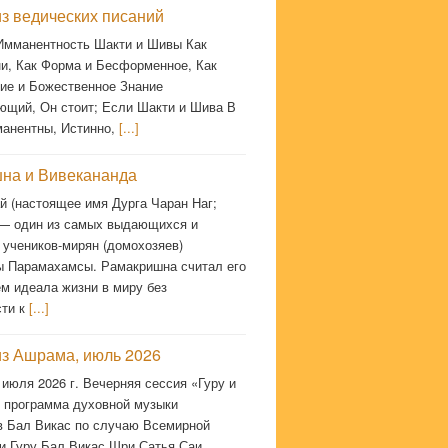
з ведических писаний
 Имманентность Шакти и Шивы Как
и, Как Форма и Бесформенное, Как
ие и Божественное Знание
ющий, Он стоит; Если Шакти и Шива В
манентны, Истинно,
[...]
на и Вивекананда
й (настоящее имя Дурга Чаран Наг;
 — один из самых выдающихся и
 учеников-мирян (домохозяев)
 Парамахамсы. Рамакришна считал его
м идеала жизни в миру без
сти к
[...]
из Ашрама, июль 2026
 июля 2026 г. Вечерняя сессия «Гуру и
 программа духовной музыки
в Бал Викас по случаю Всемирной
и Гуру Бал Викас Шри Сатья Саи.