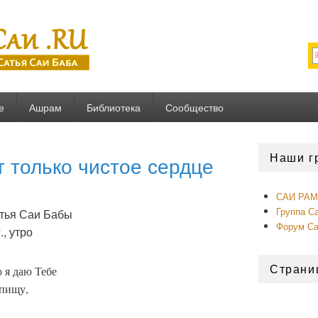
U
е
Ашрам
Библиотека
Сообщество
Область
Наши г
 только чистое сердце
основной
боковой
панели
САИ РАМ 
Группа С
тья Саи Бабы
Форум С
, утро
Страни
 я даю Тебе
пищу,