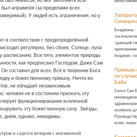
непостижи
н был
апрамейя
(за пределами всех
Лаборато
змеримый). У людей есть ограничения, но у
Синицына
Бхаджаны -
тысячелети
ят в соответствии с предопределённой
«дающий св
исходит регулярно, без сбоев. Солнце, луна
приложение
у расписанию. Все пять элементов природы
бхаджан, со
анности, как предписано Господом. Даже Сам
Премьер-
 Он составил для всех. Всё в творении Бога
по случа
ядку и божественному приказу. Ничто во
Бабы
нтов, не обладает независимым
Сатья Саи 
, человек не в состоянии признать эту
инновационн
гулирует функционирование вселенной.
здравоохра
наружить эту божественную силу. Звёзды,
особенно д
е, днём, однако, невидимы.
Руководств
всем, помог
утром и садится вечером с неизменной
Бхагавад-