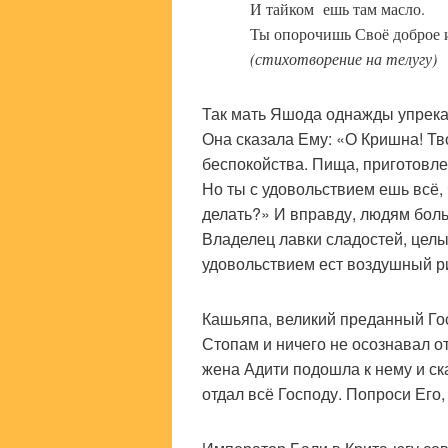
И тайком ешь там масло.
Ты опорочишь Своё доброе 
(стихотворение на телугу)
Так мать Яшода однажды упрека
Она сказала Ему: «О Кришна! Тв
беспокойства. Пища, приготовле
Но ты с удовольствием ешь всё, 
делать?» И вправду, людям больш
Владелец лавки сладостей, цел
удовольствием ест воздушный ри
Кашьяпа, великий преданный Го
Стопам и ничего не осознавал о
жена Адити подошла к нему и ска
отдал всё Господу. Попроси Его