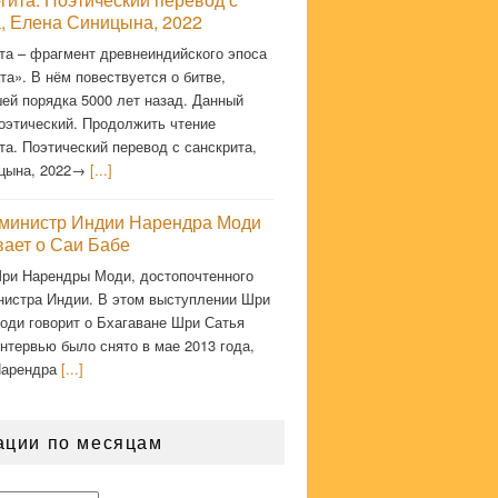
а, Елена Синицына, 2022
та – фрагмент древнеиндийского эпоса
а». В нём повествуется о битве,
ей порядка 5000 лет назад. Данный
оэтический. Продолжить чтение
та. Поэтический перевод с санскрита,
цына, 2022→
[...]
министр Индии Нарендра Моди
вает о Саи Бабе
ри Нарендры Моди, достопочтенного
нистра Индии. В этом выступлении Шри
оди говорит о Бхагаване Шри Сатья
нтервью было снято в мае 2013 года,
Нарендра
[...]
ации по месяцам