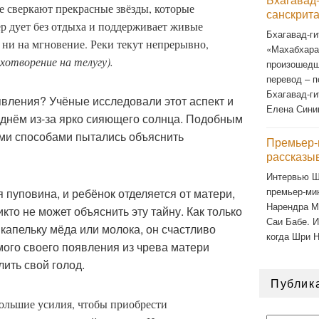
е сверкают прекрасные звёзды, которые
санскрит
ер дует без отдыха и поддерживает живые
Бхагавад-ги
 ни на мгновение. Реки текут непрерывно,
«Махабхарат
хотворение на телугу).
произошедш
перевод – п
Бхагавад-ги
явления? Учёные исследовали этот аспект и
Елена Сини
 днём из-за ярко сияющего солнца. Подобным
ми способами пытались объяснить
Премьер-
рассказы
Интервью Ш
премьер-ми
я пуповина, и ребёнок отделяется от матери,
Нарендра М
кто не может объяснить эту тайну. Как только
Саи Бабе. И
капельку мёда или молока, он счастливо
когда Шри 
амого своего появления из чрева матери
лить свой голод.
Публик
ольшие усилия, чтобы приобрести