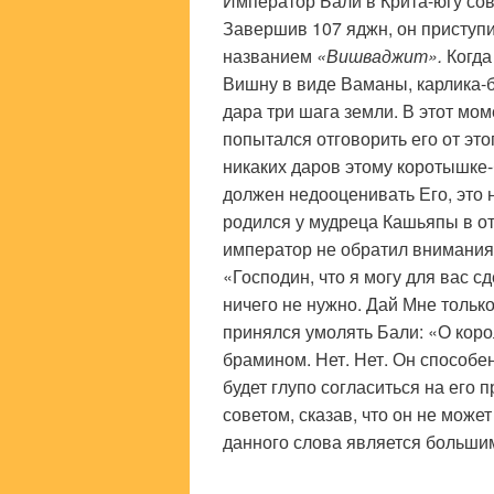
Император Бали в Крита-югу с
Завершив 107 яджн, он приступи
названием
«Вишваджит».
Когда
Вишну в виде Ваманы, карлика-б
дара три шага земли. В этот мо
попытался отговорить его от это
никаких даров этому коротышке-
должен недооценивать Его, это 
родился у мудреца Кашьяпы в от
император не обратил внимания 
«Господин, что я могу для вас с
ничего не нужно. Дай Мне тольк
принялся умолять Бали: «О коро
брамином. Нет. Нет. Он способе
будет глупо согласиться на его 
советом, сказав, что он не може
данного слова является больши