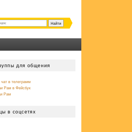
руппы для общения
чат в телеграмм
аи Рам в Фейсбук
аи Рам
цы в соцсетях