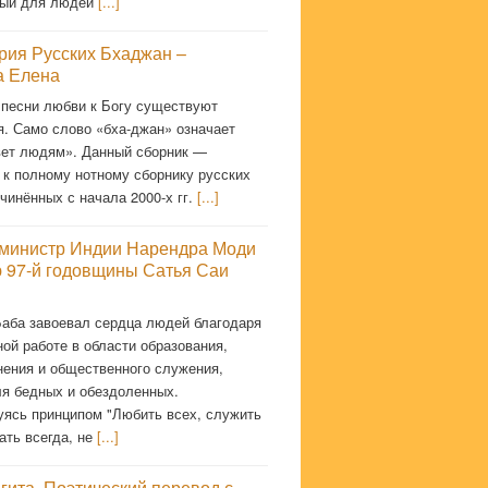
мый для людей
[...]
рия Русских Бхаджан –
 Елена
 песни любви к Богу существуют
я. Само слово «бха-джан» означает
ет людям». Данный сборник —
 к полному нотному сборнику русских
чинённых с начала 2000-х гг.
[...]
министр Индии Нарендра Моди
ю 97-й годовщины Сатья Саи
Баба завоевал сердца людей благодаря
ой работе в области образования,
нения и общественного служения,
ля бедных и обездоленных.
уясь принципом "Любить всех, служить
ать всегда, не
[...]
гита. Поэтический перевод с