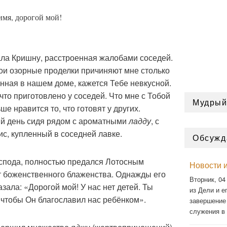
имя, дорогой мой!
ла Кришну, расстроенная жалобами соседей.
ои озорные проделки причиняют мне столько
нная в нашем доме, кажется Тебе невкусной.
что приготовлено у соседей. Что мне с Тобой
Мудрый
е нравится то, что готовят у других.
ый день сидя рядом с ароматными
ладду
, с
с, купленный в соседней лавке.
Обсужд
спода, полностью предался Лотосным
Новости и
т боженственного блаженства. Однажды его
Вторник, 04
зала: «Дорогой мой! У нас нет детей. Ты
из Дели и ег
, чтобы Он благославил нас ребёнком».
завершение
служения в