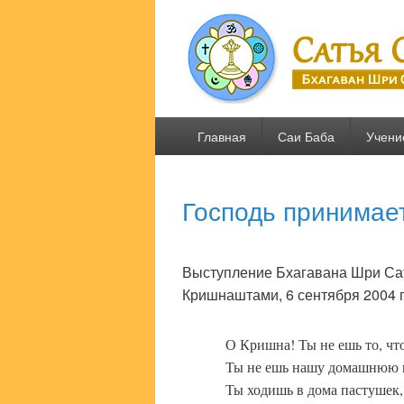
Сатья Саи .R
Бхагаван Шри Сатья Саи Баба
Основное
Главная
Саи Баба
Учени
меню
Господь принимает
Выступление Бхагавана Шри Са
Кришнаштами, 6 сентября 2004 г.
О Кришна! Ты не ешь то, что
Ты не ешь нашу домашнюю 
Ты ходишь в дома пастушек,