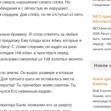
и смерть нарушению своего слова. Но
Священная 
 обещания и с лёгкостью их нарушают.
сердцем. Дав слово, он не отступал от него,
NEO прак
Абсолютн
NEO-Биоте
2026 Август
юноше-брамину. Я готов ответить за любые
быть, начин
Я предложу Ему плоды всех
яджн
, которые я
период". Об
яджну
. С этими словами, он надел на шею
начале октя
 плодов 108
яджн
, и простёрся перед
иализовал ожерелье из 108 золотых монет).
Новое 
сю землю. Он вырос размере и вторым
Для третьего шага не оставалось места.
Книги ци
Бекетов
ператор! Ты пренебрег моим советом. Ты
Мой Учител
нулся Его невинным видом».
Знания, кот
непосредст
ратора Бали, похвалил его за широту
сопровожде
на был невысок, но мог заполнить всю