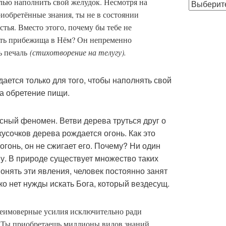
лью наполнить свой желудок. Несмотря на
Публикации
по
риобретённые знания, ты не в состоянии
месяцам
тья. Вместо этого, почему бы тебе не
нять прибежища в Нём? Он непременно
ть печаль
(стихотворение на телугу).
ается только для того, чтобы наполнять свой
за обретение пищи.
сный феномен. Ветви дерева труться друг о
 кусочков дерева рождается огонь. Как это
огонь, он не сжигает его. Почему? Ни один
ну. В природе существует множество таких
нять эти явления, человек постоянно занят
о нет нужды искать Бога, который вездесущ.
неимоверные усилия исключительно ради
. Ты приобретаешь миллионы видов знаний