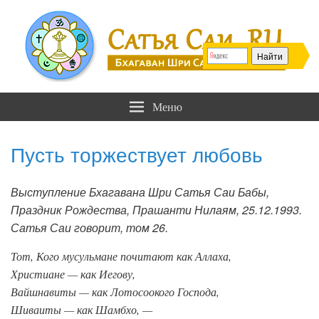
Сатья Саи .RU
Бхагаван Шри Сатья Саи Баба
Меню
Пусть торжествует любовь
Выступление Бхагавана Шри Сатья Саи Бабы,
Праздник Рождества, Прашанти Нилаям, 25.12.1993.
Сатья Саи говорит, том 26.
Тот, Кого мусульмане почитают как Аллаха,
Христиане — как Иегову,
Вайшнавиты — как Лотосоокого Господа,
Шиваиты — как Шамбхо, —