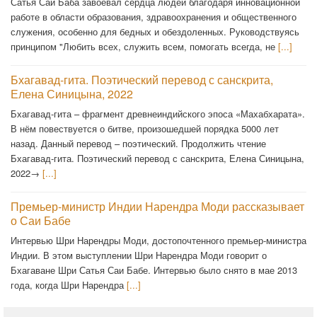
Сатья Саи Баба завоевал сердца людей благодаря инновационной
работе в области образования, здравоохранения и общественного
служения, особенно для бедных и обездоленных. Руководствуясь
принципом "Любить всех, служить всем, помогать всегда, не
[...]
Бхагавад-гита. Поэтический перевод с санскрита,
Елена Синицына, 2022
Бхагавад-гита – фрагмент древнеиндийского эпоса «Махабхарата».
В нём повествуется о битве, произошедшей порядка 5000 лет
назад. Данный перевод – поэтический. Продолжить чтение
Бхагавад-гита. Поэтический перевод с санскрита, Елена Синицына,
2022→
[...]
Премьер-министр Индии Нарендра Моди рассказывает
о Саи Бабе
Интервью Шри Нарендры Моди, достопочтенного премьер-министра
Индии. В этом выступлении Шри Нарендра Моди говорит о
Бхагаване Шри Сатья Саи Бабе. Интервью было снято в мае 2013
года, когда Шри Нарендра
[...]