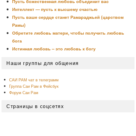
Пусть божественная любовь объединит вас
Интеллект — пусть к высшему счастью
Пусть ваше сердце станет Рамараджьей (царством
Рамы)
Обретите любовь матери, чтобы получить любовь
бога
Истинная любовь – это любовь к богу
Область
Наши группы для общения
основной
боковой
панели
САИ РАМ чат в телеграмм
Группа Саи Рам в Фейсбук
Форум Саи Рам
Страницы в соцсетях