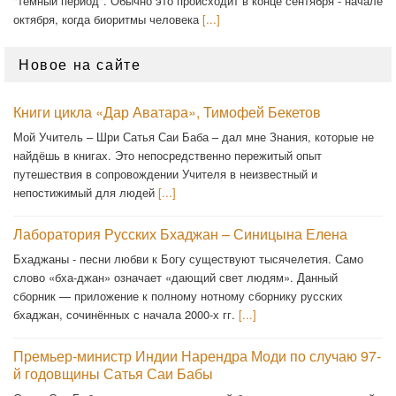
"тёмный период". Обычно это происходит в конце сентября - начале
октября, когда биоритмы человека
[...]
Новое на сайте
Книги цикла «Дар Аватара», Тимофей Бекетов
Мой Учитель – Шри Сатья Саи Баба – дал мне Знания, которые не
найдёшь в книгах. Это непосредственно пережитый опыт
путешествия в сопровождении Учителя в неизвестный и
непостижимый для людей
[...]
Лаборатория Русских Бхаджан – Синицына Елена
Бхаджаны - песни любви к Богу существуют тысячелетия. Само
слово «бха-джан» означает «дающий свет людям». Данный
сборник — приложение к полному нотному сборнику русских
бхаджан, сочинённых с начала 2000-х гг.
[...]
Премьер-министр Индии Нарендра Моди по случаю 97-
й годовщины Сатья Саи Бабы