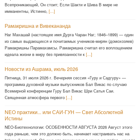
Всепроникающий, Он стоит; Если Шакти и Шива В мире не
имманентны, Истинно,
[...]
Рамакришна и Вивекананда
Наг Махашай (настоящее имя Дурга Чаран Наг; 1846–1899) — один
из самых выдающихся и почитаемых учеников-мирян (домохозяев)
Рамакришны Парамахамсы. Рамакришна считал его воплощением
идеала жизни в миру без привязанности к
[...]
Новости из Ашрама, июль 2026
Пятница, 31 июля 2026 г. Вечерняя сессия «Гуру и Садгуру» —
программа духовной музыки выпускников Бал Викас по случаю
Всемирной конференции Гуру Бал Викас Шри Сатья Саи.
Священная атмосфера первого
[...]
NEO практики... или САИ-ГУН — Свет Абсолютной
Истины
NEO-Биотехнологии: ОСОБЕННОСТИ АВГУСТА 2026 Август этого
года раньше, чем это должно быть, начинает настраивать нас на