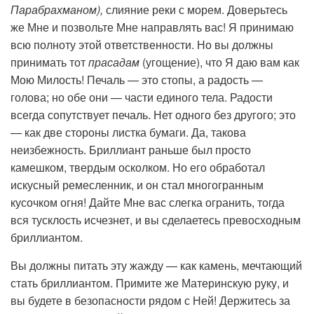
Парабрахманом),
слияние реки с морем. Доверьтесь
же Мне и позвольте Мне направлять вас! Я принимаю
всю полноту этой ответственности. Но вы должны
принимать тот
прасадам
(угощение), что Я даю вам как
Мою Милость! Печаль — это стопы, а радость —
голова; но обе они — части единого тела. Радости
всегда сопутствует печаль. Нет одного без другого; это
— как две стороны листка бумаги. Да, такова
неизбежность. Бриллиант раньше был просто
камешком, твердым осколком. Но его обработал
искусный ремесленник, и он стал многогранным
кусочком огня! Дайте Мне вас слегка огранить, тогда
вся тусклость исчезнет, и вы сделаетесь превосходным
бриллиантом.
Вы должны питать эту жажду — как камень, мечтающий
стать бриллиантом. Примите же Материнскую руку, и
вы будете в безопасности рядом с Ней! Держитесь за