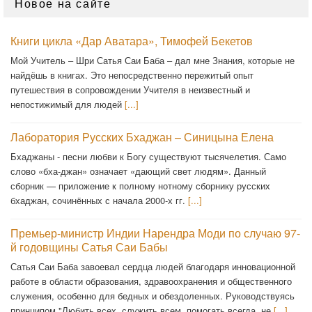
Новое на сайте
Книги цикла «Дар Аватара», Тимофей Бекетов
Мой Учитель – Шри Сатья Саи Баба – дал мне Знания, которые не
найдёшь в книгах. Это непосредственно пережитый опыт
путешествия в сопровождении Учителя в неизвестный и
непостижимый для людей
[...]
Лаборатория Русских Бхаджан – Синицына Елена
Бхаджаны - песни любви к Богу существуют тысячелетия. Само
слово «бха-джан» означает «дающий свет людям». Данный
сборник — приложение к полному нотному сборнику русских
бхаджан, сочинённых с начала 2000-х гг.
[...]
Премьер-министр Индии Нарендра Моди по случаю 97-
й годовщины Сатья Саи Бабы
Сатья Саи Баба завоевал сердца людей благодаря инновационной
работе в области образования, здравоохранения и общественного
служения, особенно для бедных и обездоленных. Руководствуясь
принципом "Любить всех, служить всем, помогать всегда, не
[...]