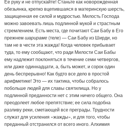
Ее руку и не отпускайте! Станьте как новорожденная
обезьянка, крепко вцепившаяся в материнскую шерсть,
защищенная ее силой и мудростью. Милость Господа
можно завоевать лишь подлинной мукой и страстным
стремлением. Есть места, где почитают Саи Бабу в Его
прежнем
шарираме
(теле) — Саи Бабу из Ширди, но
там не в чести эта жажда! Когда человек прибывает
туда, то ему сообщают, что ради Милости Саи Бабы
ему надлежит поклоняться в течение семи четвергов,
или даже одиннадцати, а, быть может, и сорок один
день беспрерывно! Как будто все дело в простой
арифметике! Это — их тактика, чтобы собралось
побольше людей для славы святилища. Но у
подлинной преданности нет с этим ничего общего. Она
преодолеет любое препятствие; ее сила подобна
разливу реки, сметающей все преграды. Трудности
служат для усиления «жажды», и для того, чтобы
преданный отстранился от всего иного. Алхимия