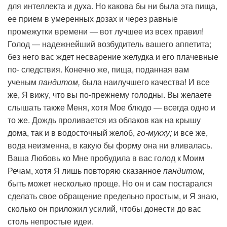
для интеллекта и духа. Но какова бы ни была эта пища,
ее прием в умеренных дозах и через равные
промежутки времени — вот лучшее из всех правил!
Голод — надежнейший возбудитель вашего аппетита;
без него вас ждет несварение желудка и его плачевные
по- следствия. Конечно же, пища, поданная вам
ученым
пандитом,
была наилучшего качества! И все
же, Я вижу, что вы по-прежнему голодны. Вы желаете
слышать также Меня, хотя Мое блюдо — всегда одно и
то же. Дождь проливается из облаков как на крышу
дома, так и в водосточный желоб,
го-мукху;
и все же,
вода неизменна, в какую бы форму она ни вливалась.
Ваша Любовь ко Мне пробудила в вас голод к Моим
Речам, хотя Я лишь повторяю сказанное
пандитом,
быть может несколько проще. Но он и сам постарался
сделать свое обращение предельно простым, и Я знаю,
сколько он приложил усилий, чтобы донести до вас
столь непростые идеи.