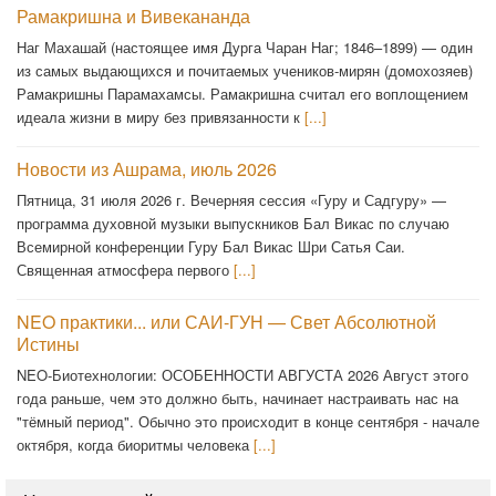
Рамакришна и Вивекананда
Наг Махашай (настоящее имя Дурга Чаран Наг; 1846–1899) — один
из самых выдающихся и почитаемых учеников-мирян (домохозяев)
Рамакришны Парамахамсы. Рамакришна считал его воплощением
идеала жизни в миру без привязанности к
[...]
Новости из Ашрама, июль 2026
Пятница, 31 июля 2026 г. Вечерняя сессия «Гуру и Садгуру» —
программа духовной музыки выпускников Бал Викас по случаю
Всемирной конференции Гуру Бал Викас Шри Сатья Саи.
Священная атмосфера первого
[...]
NEO практики... или САИ-ГУН — Свет Абсолютной
Истины
NEO-Биотехнологии: ОСОБЕННОСТИ АВГУСТА 2026 Август этого
года раньше, чем это должно быть, начинает настраивать нас на
"тёмный период". Обычно это происходит в конце сентября - начале
октября, когда биоритмы человека
[...]