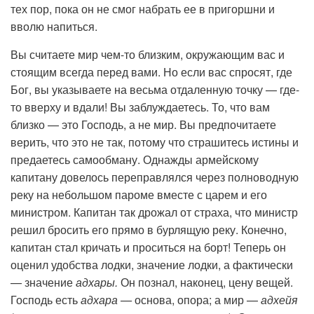
тех пор, пока он не смог набрать ее в пригоршни и
вволю напиться.
Вы считаете мир чем-то близким, окружающим вас и
стоящим всегда перед вами. Но если вас спросят, где
Бог, вы указываете на весьма отдаленную точку — где-
то вверху и вдали! Вы заблуждаетесь. То, что вам
близко — это Господь, а не мир. Вы предпочитаете
верить, что это не так, потому что страшитесь истины и
предаетесь самообману. Однажды армейскому
капитану довелось переправлялся через полноводную
реку на небольшом пароме вместе с царем и его
министром. Капитан так дрожал от страха, что министр
решил бросить его прямо в бурлящую реку. Конечно,
капитан стал кричать и проситься на борт! Теперь он
оценил удобства лодки, значение лодки, а фактически
— значение
адхары.
Он познал, наконец, цену вещей.
Господь есть
адхара —
основа, опора; а мир —
адхейя