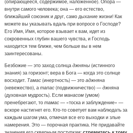
(опирающееся, содержимое, наложенное). Опора —
внутри самого человека; она — его естество,
ближайший союзник и друг, само дыхание жизни! Как
можете вы указывать вдаль при вопросе о Господе?
Его Имя, Имя, которое взывает к вам, идет из
сокровенных глубин вашего чувства, и Господь
находится тем ближе, чем больше вы в нем
заинтересованы.
Безбожие — это заход солнца
джняны
(истинного
знания) за горизонт; вера в Бога — когда это солнце
восходит.
Тамас
(инертность) — это
аджняна
(невежество), а
тапас
(подвижничество) —
джняна
(духовная мудрость). Если
манасом
(умом)
пренебрегают, то
тамас
— «тоска и заблуждение» —
вскоре настигнет его. Кто-то советует вам наблюдать за
каждым шагом ума, отмечая все его выходки и злые
намерения. Это — порочная практика. Не придавайте
значения его скверным поступкам;
стремитесь к тому,