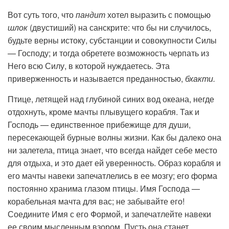
Вот суть того, что
пандит
хотел выразить с помощью
шлок
(двустиший) на санскрите: что бы ни случилось,
будьте верны истоку, субстанции и совокупности Силы
— Господу; и тогда обретете возможность черпать из
Него всю Силу, в которой нуждаетесь. Эта
приверженность и называется преданностью,
бхакти.
Птице, летящей над глубиной синих вод океана, негде
отдохнуть, кроме мачты плывущего корабля. Так и
Господь
—
единственное прибежище для души,
пересекающей бурные волны жизни. Как бы далеко она
ни залетела, птица знает, что всегда найдет себе место
для отдыха, и это дает ей уверенность. Образ корабля и
его мачты навеки запечатлелись в ее мозгу; его форма
постоянно хранима глазом птицы. Имя Господа —
корабельная мачта для вас; не забывайте его!
Соедините Имя с его Формой, и запечатлейте навеки
ее своим мысленным взором. Пусть она станет