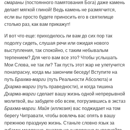
смараны
(постоянного памятования Бога) даже камень
делает мягкой глиной! Ведь камень не размягчится,
если вы просто будете приносить его в святилище
столько раз, как вам прикажут!
И вот что еще: приходилось ли вам до сих пор так
подолгу сидеть, слушая речи или ожидая нового
выступления, так спокойно, с таким небывалым
терпением? Для чего вам все это? Чтобы услышать
Мои Слова, не так ли? Так пусть этот жар не улетучится
понапрасну, когда мы закончим беседу! Вступите на
путь
Брахма-марги
(путь Реальности Абсолюта) и
Дхарма-марги
(путь праведности), и когда тишина
Дхарма-марги
сделает вашу жизнь одной непрерывной
молитвой, вы забудете обо всем, погрузившись в экстаз
Брахма-марги. Майя
(иллюзия) вас поджидает на том
берегу Читравати, чтобы вовлечь вас опять в вашу
прежнюю праздную жизнь. Станьте словно язык за
зубами: медленно, тщательно и уверенно выполняйте