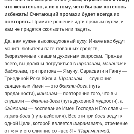
что желательно, а не к тому, чего бы вам хотелось
избежать! Считающий промахи будет всегда их
повторять.
Примите решение идти прямым путем, и
вам не придется скользить или падать.
Да, вам нужен высокодуховный
гуру.
Иначе вас будут
манить любители патентованных средств,
безразличные к вашим духовным запросам. Прежде
всего, вы должны погрузиться в
шраванам, мананам
и
баджанам,
три притока — Ямуну, Сарасвати и Гангу —
Триединой Реки Жизни.
Шраванам —
слушание
священных Имен — это
бхакти-йога
(путь
преданности),
мананам—
повторение того, что вы
слушали —
джняна-йога
(путь духовной мудрости), а
баджанам —
воспевание Имен Господа и Его славы —
карма-йога
(путь действия). Все эти три
йоги
ведут к
одной Цели, которой является
шаранагати,
отречение
от «я» и его слияние со «все-Я»
(Параматмой,