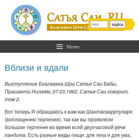
Сатья Саи .RU
Бхагаван Шри Сатья Саи Баба
Меню
Вблизи и вдали
Выступление Бхагавана Шри Сатья Саи Бабы,
Прашанти Нилаям, 07.03.1962. Сатья Саи говорит,
том 2.
Вот теперь Я обращаюсь к вам как
Шантасварупуларе
(воплощению терпения), так как вы проявляли
большое терпение во время всей двухчасовой речи
пандита.
Есть разные виды пищи: для тела и для ума,