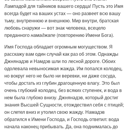
Лампадой для тайников вашего сердца! Пусть это Имя
всегда будет на ваших устах — оно развеет всю вашу
тьму, внутреннюю и внешнюю. Мир внутри, братская
любовь снаружи — вот знак человека, всецело
преданного
намаджапе
(повторению Имени Бога).
Имя Господа обладает огромным могуществом. Я
расскажу вам один случай как раз об этом. Однажды
Джнянадэв и Намдэв шли по лесной дороге. Обоих
одолевала невыносимая жажда. Им попался колодец,
но вокруг него не было ни веревки, ни даже сосуда,
чтобы достать из глубин драгоценную влагу. Это был
очень глубокий колодец, без всяких ступенек, и вода в
нем была глубоко внизу. Джнянадэв, который достиг
знания Высшей Сущности, отождествил себя с птицей;
он слетел вниз и утолил свою жажду. Намадэв
обратился к Имени Господа, и Господь ответил: вода
начала наконец прибывать. Да, она поднималась до