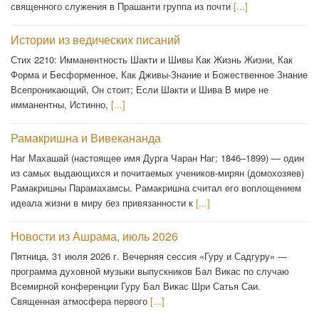
священного служения в Прашанти группа из почти
[...]
Истории из ведических писаний
Стих 2210: Имманентность Шакти и Шивы Как Жизнь Жизни, Как
Форма и Бесформенное, Как Дживы-Знание и Божественное Знание
Всепроникающий, Он стоит; Если Шакти и Шива В мире не
имманентны, Истинно,
[...]
Рамакришна и Вивекананда
Наг Махашай (настоящее имя Дурга Чаран Наг; 1846–1899) — один
из самых выдающихся и почитаемых учеников-мирян (домохозяев)
Рамакришны Парамахамсы. Рамакришна считал его воплощением
идеала жизни в миру без привязанности к
[...]
Новости из Ашрама, июль 2026
Пятница, 31 июля 2026 г. Вечерняя сессия «Гуру и Садгуру» —
программа духовной музыки выпускников Бал Викас по случаю
Всемирной конференции Гуру Бал Викас Шри Сатья Саи.
Священная атмосфера первого
[...]