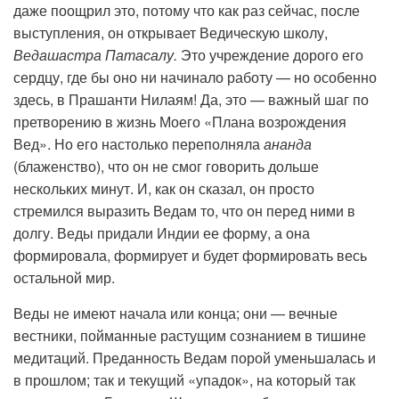
даже поощрил это, потому что как раз сейчас, после
выступления, он открывает Ведическую школу,
Ведашастра Патасалу.
Это учреждение дорого его
сердцу, где бы оно ни начинало работу — но особенно
здесь, в Прашанти Нилаям! Да, это — важный шаг по
претворению в жизнь Моего «Плана возрождения
Вед». Но его настолько переполняла
ананда
(блаженство), что он не смог говорить дольше
нескольких минут.
И, как он сказал, он просто
стремился выразить Ведам то, что он перед ними в
долгу. Веды придали Индии ее форму, а она
формировала, формирует и будет формировать весь
остальной мир.
Веды не имеют начала или конца; они — вечные
вестники, пойманные растущим сознанием в тишине
медитаций. Преданность Ведам порой уменьшалась и
в прошлом; так и текущий «упадок», на который так