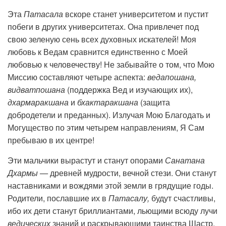
Эта
Патасала
вскоре станет университетом и пустит
побеги в других университетах. Она привлечет под
свою зеленую сень всех духовных искателей! Моя
любовь к Ведам сравнится единственно с Моей
любовью к человечеству! Не забывайте о том, что Мою
Миссию составляют четыре аспекта:
ведапошана,
видватпошана
(поддержка Вед и изучающих их),
дхармаракшана
и
бхактаракшана
(защита
добродетели и преданных). Излучая Мою Благодать и
Могущество по этим четырем направлениям, Я Сам
пребываю в их центре!
Эти мальчики вырастут и станут опорами
Санатана
Дхармы —
древней мудрости, вечной стези. Они станут
наставниками и вождями этой земли в грядущие годы.
Родители, пославшие их в
Патасалу,
будут счастливы,
ибо их дети станут бриллиантами, льющими всюду лучи
ведических
знаний и раскрывающими таинства Шастр.