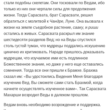
стали подобны скелетам. Они тосковали по Ведам, ибо
только из них они черпали силы для продолжения
жизни. Тогда Сарасвата, брат Сарасвати, решил
обратиться с молитвой к
Чандре,
Луне. Она вызвала к
жизни на земле съедобное растение,
сааку,
и
риши
остались в живых. Сарасвата раскрыл им знание
шестидесяти разделов Вед; но на Веды спустился
столь густой туман, что мудрецы поддались искушению
цинично их критиковать. Нараде пришлось доказывать
мудрецам, что изучаемое ими есть подлинное
Божественное знание, но даже у него еще оставались
сомнения. Тогда все они пришли к Брамхе. Брахма
сказал им: «Вы удостоились Видения Меня благодаря
изучению Вед. Вы сможете сами стать Брахмой, когда
начнете осуществлять изученное вами». Так Сарасвата
Махарши возродил Веды в далеком прошлом.
Ведам вновь необходимо возрождение и поддержка.