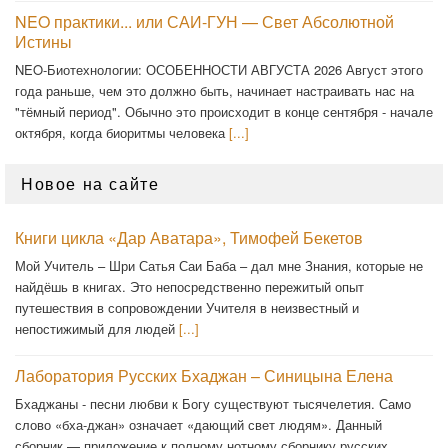
NEO практики... или САИ-ГУН — Свет Абсолютной
Истины
NEO-Биотехнологии: ОСОБЕННОСТИ АВГУСТА 2026 Август этого
года раньше, чем это должно быть, начинает настраивать нас на
"тёмный период". Обычно это происходит в конце сентября - начале
октября, когда биоритмы человека
[...]
Новое на сайте
Книги цикла «Дар Аватара», Тимофей Бекетов
Мой Учитель – Шри Сатья Саи Баба – дал мне Знания, которые не
найдёшь в книгах. Это непосредственно пережитый опыт
путешествия в сопровождении Учителя в неизвестный и
непостижимый для людей
[...]
Лаборатория Русских Бхаджан – Синицына Елена
Бхаджаны - песни любви к Богу существуют тысячелетия. Само
слово «бха-джан» означает «дающий свет людям». Данный
сборник — приложение к полному нотному сборнику русских