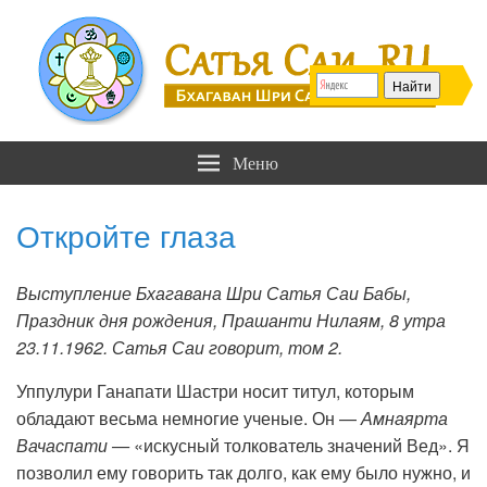
Сатья Саи .RU
Бхагаван Шри Сатья Саи Баба
Меню
Откройте глаза
Выступление Бхагавана Шри Сатья Саи Бабы,
Праздник дня рождения, Прашанти Нилаям, 8 утра
23.11.1962. Сатья Саи говорит, том 2.
Уппулури Ганапати Шастри носит титул, которым
обладают весьма немногие ученые. Он —
Амнаярта
Вачаспати —
«искусный толкователь значений Вед». Я
позволил ему говорить так долго, как ему было нужно, и