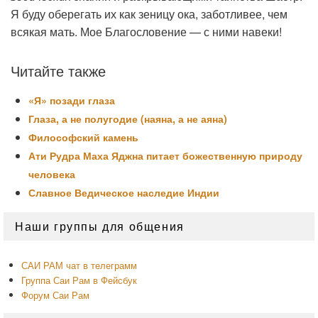
Я буду оберегать их как зеницу ока, заботливее, чем
всякая мать. Мое Благословение — с ними навеки!
Читайте также
«Я» позади глаза
Глаза, а не полугодие (наяна, а не аяна)
Философский камень
Ати Рудра Маха Яджна питает божественную природу
человека
Славное Ведическое наследие Индии
Область
Наши группы для общения
основной
боковой
панели
САИ РАМ чат в телеграмм
Группа Саи Рам в Фейсбук
Форум Саи Рам