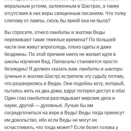
моральным устоям, заложенным в Шастрах, а также
отсутствия в них веры священным писаниям. Что толку
слепому от лампы, сколь бы яркой она ни была?
Вы спросите, отчего
пандиты
и знатоки Веды
переживают такие тяжелые времена? По большей
части они живут впроголодь, плохо одеты и даже
бездомны. По этой причине никто не желает идти в
школы изучения Вед.
Патасалы
становятся просто
безлюдны! Я должен сказать вам:
пандиты
и
шастри
(ученые и знатоки Шастр) встретили эту судьбу потому,
что разуверились в Ведах. Они подобны коту, который,
пытаясь жить на два дома, вдруг потерял доступ в оба!
Один глаз
пандитов
разглядывает мирские дела и
науки, другой — духовные. Лучше бы им
сосредоточиться на вере в Веды! Веды тогда принесут
им довольство, ибо если Веды не могут их
осчастливить, что тогда может? Если болит голова у