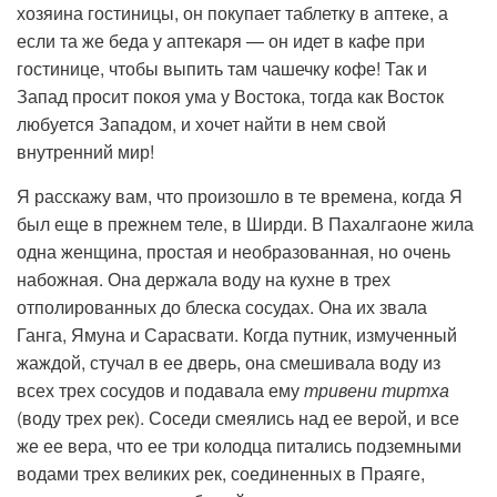
хозяина гостиницы, он покупает таблетку в аптеке, а
если та же беда у аптекаря — он идет в кафе при
гостинице, чтобы выпить там чашечку кофе! Так и
Запад просит покоя ума у Востока, тогда как Восток
любуется Западом, и хочет найти в нем свой
внутренний мир!
Я расскажу вам, что произошло в те времена, когда Я
был еще в прежнем теле, в Ширди. В Пахалгаоне жила
одна женщина, простая и необразованная, но очень
набожная. Она держала воду на кухне в трех
отполированных до блеска сосудах. Она их звала
Ганга, Ямуна и Сарасвати. Когда путник, измученный
жаждой, стучал в ее дверь, она смешивала воду из
всех трех сосудов и подавала ему
тривени тиртха
(воду трех рек). Соседи смеялись над ее верой, и все
же ее вера, что ее три колодца питались подземными
водами трех великих рек, соединенных в Праяге,