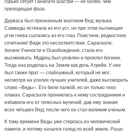
горько сетует Ганапати Шастри — не более, чем
преходящая фаза.
Дурваса был признанным знатоком Вед; музыка
Самведы истекала из его уст, но при этом пылающие
угли гнева сыпались из его глаз. Поистине, редкостное
сочетание! Видя это несоответствие, Сарасвати,
богиня Учености и Освобождения, стала его
высмеивать. Мудрец был уязвлен и проклял богиню.
Тогда она родилась на Земле как дочь Атрейи. У нее
был также брат — слабоумный, который не мог,
несмотря на усилия лучших учителей, даже выговорить
слово «Веды». Его били палкой, но он только тихо
плакал. Сарасвати прониклась к нему состраданием и
избавила его от телесных мучений, дав ему знание
всех четырех Вед; после чего он стал великим ученым.
К тому времени Веды уже стерлась из человеческой
памяти, и потому начался голод по всей земле.
Риши