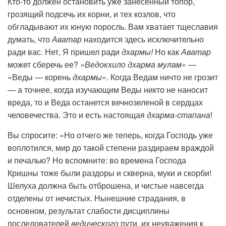
Кто-то должен остановить уже занесенный топор,
грозящий подсечь их корни, и тех козлов, что
обгладывают их юную поросль. Вам хватает тщеславия
думать, что
Аватар
находится здесь исключительно
ради вас. Нет, Я пришел ради
дхармы!
Но как
Аватар
может сберечь ее?
«Ведокхило дхарма мулам» —
«Веды — корень
дхармы».
Когда Ведам ничто не грозит
— а точнее, когда изучающим Веды никто не наносит
вреда, то и Веда останется вечнозеленой в сердцах
человечества. Это и есть настоящая
дхарма-стапана
!
Вы спросите: «Но отчего же теперь, когда Господь уже
воплотился, мир до такой степени раздираем враждой
и печалью? Но вспомните: во времена Господа
Кришны тоже были раздоры и скверна, муки и скорби!
Шелуха должна быть отброшена, и чистые навсегда
отделены от нечистых. Нынешние страдания, в
основном, результат слабости дисциплины
последователей
ведического
пути, их неуважения к