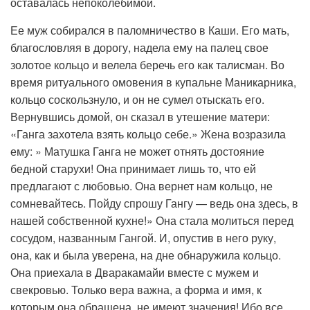
оставалась непоколебимой.
Ее муж собирался в паломничество в Каши. Его мать,
благословляя в дорогу, надела ему на палец свое
золотое кольцо и велела беречь его как талисман. Во
время ритуального омовения в купальне Маникарника,
кольцо соскользнуло, и он не сумел отыскать его.
Вернувшись домой, он сказал в утешение матери:
«Ганга захотела взять кольцо себе.» Жена возразила
ему: » Матушка Ганга не может отнять достояние
бедной старухи! Она принимает лишь то, что ей
предлагают с любовью. Она вернет нам кольцо, не
сомневайтесь. Пойду спрошу Гангу — ведь она здесь, в
нашей собственной кухне!» Она стала молиться перед
сосудом, названным Гангой. И, опустив в него руку,
она, как и была уверена, на дне обнаружила кольцо.
Она приехала в Дваракамайи вместе с мужем и
свекровью. Только вера важна, а форма и имя, к
которым она обращена, не имеют значения! Ибо все