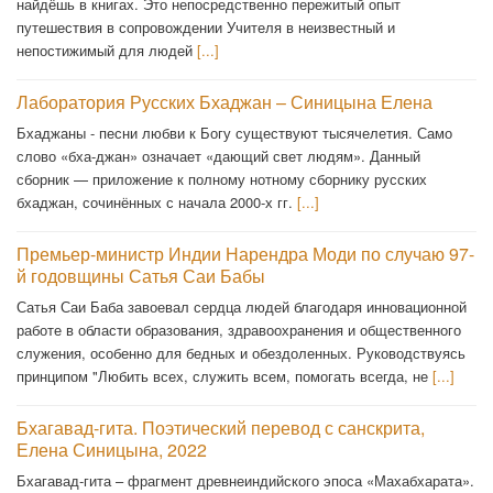
найдёшь в книгах. Это непосредственно пережитый опыт
путешествия в сопровождении Учителя в неизвестный и
непостижимый для людей
[...]
Лаборатория Русских Бхаджан – Синицына Елена
Бхаджаны - песни любви к Богу существуют тысячелетия. Само
слово «бха-джан» означает «дающий свет людям». Данный
сборник — приложение к полному нотному сборнику русских
бхаджан, сочинённых с начала 2000-х гг.
[...]
Премьер-министр Индии Нарендра Моди по случаю 97-
й годовщины Сатья Саи Бабы
Сатья Саи Баба завоевал сердца людей благодаря инновационной
работе в области образования, здравоохранения и общественного
служения, особенно для бедных и обездоленных. Руководствуясь
принципом "Любить всех, служить всем, помогать всегда, не
[...]
Бхагавад-гита. Поэтический перевод с санскрита,
Елена Синицына, 2022
Бхагавад-гита – фрагмент древнеиндийского эпоса «Махабхарата».