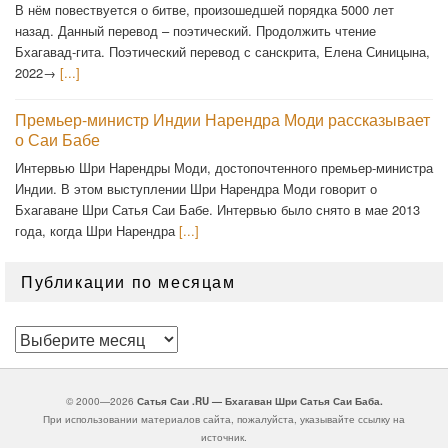
В нём повествуется о битве, произошедшей порядка 5000 лет
назад. Данный перевод – поэтический. Продолжить чтение
Бхагавад-гита. Поэтический перевод с санскрита, Елена Синицына,
2022→
[...]
Премьер-министр Индии Нарендра Моди рассказывает
о Саи Бабе
Интервью Шри Нарендры Моди, достопочтенного премьер-министра
Индии. В этом выступлении Шри Нарендра Моди говорит о
Бхагаване Шри Сатья Саи Бабе. Интервью было снято в мае 2013
года, когда Шри Нарендра
[...]
Публикации по месяцам
Публикации
по
месяцам
© 2000—2026
Сатья Саи .RU — Бхагаван Шри Сатья Саи Баба.
При использовании материалов сайта, пожалуйста, указывайте ссылку на
источник.