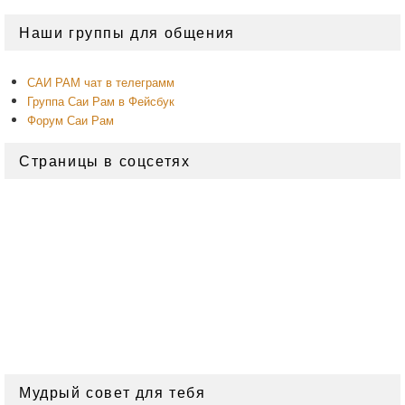
Область
Наши группы для общения
основной
боковой
панели
САИ РАМ чат в телеграмм
Группа Саи Рам в Фейсбук
Форум Саи Рам
Страницы в соцсетях
Мудрый совет для тебя