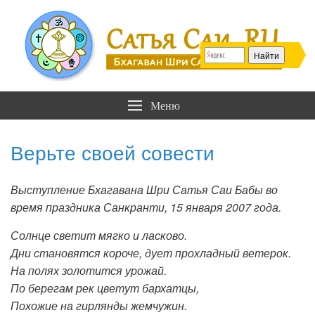
Сатья Саи .RU
Бхагаван Шри Сатья Саи Баба
Меню
Верьте своей совести
Выступление Бхагавана Шри Сатья Саи Бабы во
время праздника Санкранти, 15 января 2007 года.
Солнце светит мягко и ласково.
Дни становятся короче, дует прохладный ветерок.
На полях золотится урожай.
По берегам рек цветут бархатцы,
Похожие на гирлянды жемчужин.