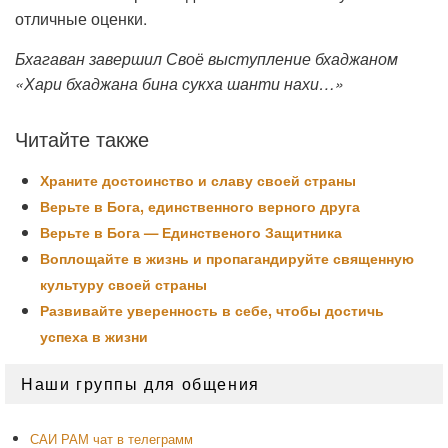
отличные оценки.
Бхагаван завершил Своё выступление бхаджаном
«Хари бхаджана бина сукха шанти нахи…»
Читайте также
Храните достоинство и славу своей страны
Верьте в Бога, единственного верного друга
Верьте в Бога — Единственого Защитника
Воплощайте в жизнь и пропагандируйте священную
культуру своей страны
Развивайте уверенность в себе, чтобы достичь
успеха в жизни
Область
Наши группы для общения
основной
боковой
панели
САИ РАМ чат в телеграмм