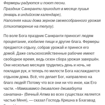
Фермеры радуются и поют песни.
Праздник Санкранти приходит в месяце пушья
(январь в индийском календаре),
Наполняя наши дома зерном свежесобранного урожая
(стихотворение на телугу).
По воле Бога праздник Санкранти приносит людям
процветание, изобилие пищи и другие блага. Фермеры
предаются отдыху, собрав урожай и принеся его
домой. Даже сельскохозяйственные рабочие имеют
свободное время, ведь сезон сбора урожая завершён.
Они несколько месяцев трудились день и ночь, не
покладая рук, и теперь по милости Бога наслаждаются
отдыхом дома. Всё, что делает Бог, направлено на
благо людей! Потому что все они ни что иное, как Его
части. «
Мамаивамсо дживалоке дживабхута
санатана
» (Вечный
Атма
во всех существах является
частью Меня), — сказал Господь Кришна в Бхагавад