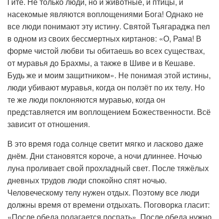
Гите. Не только люди, но и животные, и птицы, и
насекомые являются воплощениями Бога! Однако не
все люди понимают эту истину. Святой Тьягараджа пел
в одном из своих бессмертных киртанов: «О, Рама! В
форме чистой любви ты обитаешь во всех существах,
от муравья до Брахмы, а также в Шиве и в Кешаве.
Будь же и моим защитником». Не понимая этой истины,
люди убивают муравья, когда он ползёт по их телу. Но
те же люди поклоняются муравью, когда он
представляется им воплощением Божественности. Всё
зависит от отношения.
В это время года солнце светит мягко и ласково даже
днём. Дни становятся короче, а ночи длиннее. Ночью
луна проливает свой прохладный свет. После тяжёлых
дневных трудов люди спокойно спят ночью.
Человеческому телу нужен отдых. Поэтому все люди
должны время от времени отдыхать. Поговорка гласит:
«После обеда полагается поспать». После обеда нужно