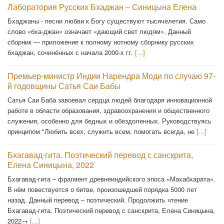
Лаборатория Русских Бхаджан – Синицына Елена
Бхаджаны - песни любви к Богу существуют тысячелетия. Само
слово «бха-джан» означает «дающий свет людям». Данный
сборник — приложение к полному нотному сборнику русских
бхаджан, сочинённых с начала 2000-х гг.
[...]
Премьер-министр Индии Нарендра Моди по случаю 97-
й годовщины Сатья Саи Бабы
Сатья Саи Баба завоевал сердца людей благодаря инновационной
работе в области образования, здравоохранения и общественного
служения, особенно для бедных и обездоленных. Руководствуясь
принципом "Любить всех, служить всем, помогать всегда, не
[...]
Бхагавад-гита. Поэтический перевод с санскрита,
Елена Синицына, 2022
Бхагавад-гита – фрагмент древнеиндийского эпоса «Махабхарата».
В нём повествуется о битве, произошедшей порядка 5000 лет
назад. Данный перевод – поэтический. Продолжить чтение
Бхагавад-гита. Поэтический перевод с санскрита, Елена Синицына,
2022→
[...]