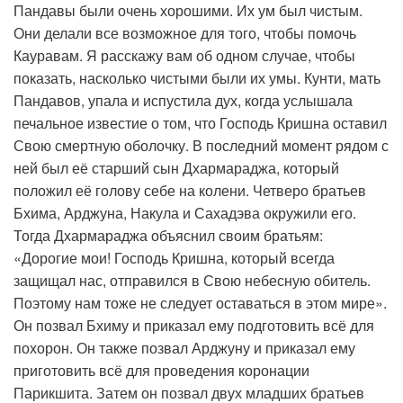
Пандавы были очень хорошими. Их ум был чистым.
Они делали все возможное для того, чтобы помочь
Кауравам. Я расскажу вам об одном случае, чтобы
показать, насколько чистыми были их умы. Кунти, мать
Пандавов, упала и испустила дух, когда услышала
печальное известие о том, что Господь Кришна оставил
Свою смертную оболочку. В последний момент рядом с
ней был её старший сын Дхармараджа, который
положил её голову себе на колени. Четверо братьев
Бхима, Арджуна, Накула и Сахадэва окружили его.
Тогда Дхармараджа объяснил своим братьям:
«Дорогие мои! Господь Кришна, который всегда
защищал нас, отправился в Свою небесную обитель.
Поэтому нам тоже не следует оставаться в этом мире».
Он позвал Бхиму и приказал ему подготовить всё для
похорон. Он также позвал Арджуну и приказал ему
приготовить всё для проведения коронации
Парикшита. Затем он позвал двух младших братьев