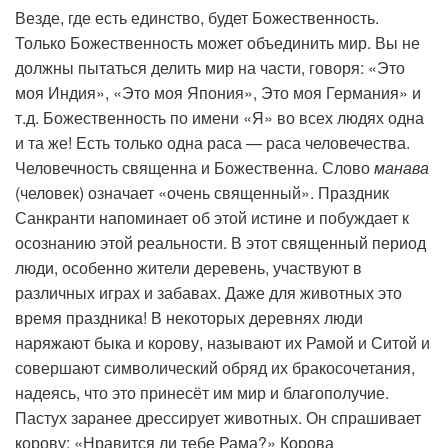
Везде, где есть единство, будет Божественность.
Только Божественность может объединить мир. Вы не
должны пытаться делить мир на части, говоря: «Это
моя Индия», «Это моя Япония», Это моя Германия» и
т.д. Божественность по имени «Я» во всех людях одна
и та же! Есть только одна раса — раса человечества.
Человечность священна и Божественна. Слово
манава
(человек) означает «очень священный». Праздник
Санкранти напоминает об этой истине и побуждает к
осознанию этой реальности. В этот священный период
люди, особенно жители деревень, участвуют в
различных играх и забавах. Даже для животных это
время праздника! В некоторых деревнях люди
наряжают быка и корову, называют их Рамой и Ситой и
совершают символический обряд их бракосочетания,
надеясь, что это принесёт им мир и благополучие.
Пастух заранее дрессирует животных. Он спрашивает
корову: «Нравится ли тебе Рама?» Корова