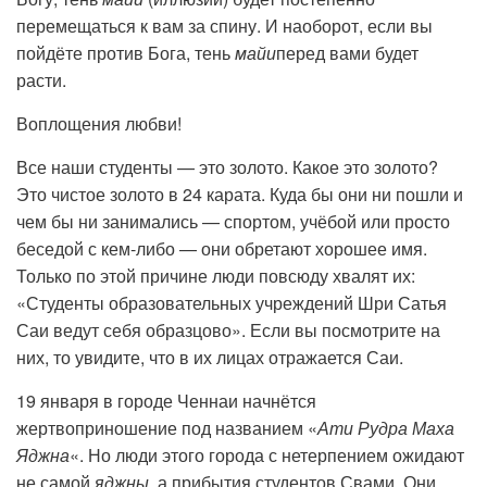
перемещаться к вам за спину. И наоборот, если вы
пойдёте против Бога, тень
майи
перед вами будет
расти.
Воплощения любви!
Все наши студенты — это золото. Какое это золото?
Это чистое золото в 24 карата. Куда бы они ни пошли и
чем бы ни занимались — спортом, учёбой или просто
беседой с кем-либо — они обретают хорошее имя.
Только по этой причине люди повсюду хвалят их:
«Студенты образовательных учреждений Шри Сатья
Саи ведут себя образцово». Если вы посмотрите на
них, то увидите, что в их лицах отражается Саи.
19 января в городе Ченнаи начнётся
жертвоприношение под названием «
Ати Рудра Маха
Яджна
«. Но люди этого города с нетерпением ожидают
не самой
яджны
, а прибытия студентов Свами. Они