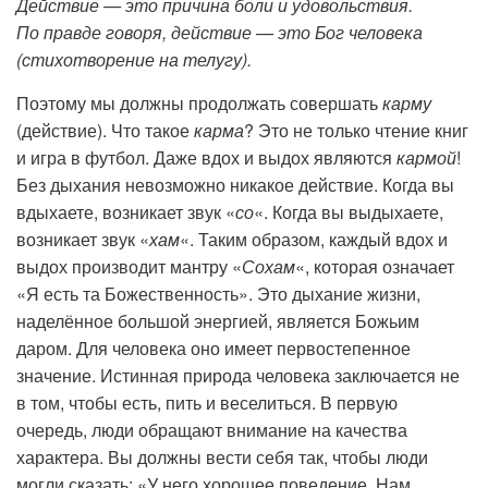
Действие — это причина боли и удовольствия.
По правде говоря, действие — это Бог человека
(стихотворение на телугу).
Поэтому мы должны продолжать совершать
карму
(действие). Что такое
карма
? Это не только чтение книг
и игра в футбол. Даже вдох и выдох являются
кармой
!
Без дыхания невозможно никакое действие. Когда вы
вдыхаете, возникает звук «
со
«. Когда вы выдыхаете,
возникает звук «
хам
«. Таким образом, каждый вдох и
выдох производит мантру «
Сохам
«, которая означает
«Я есть та Божественность». Это дыхание жизни,
наделённое большой энергией, является Божьим
даром. Для человека оно имеет первостепенное
значение. Истинная природа человека заключается не
в том, чтобы есть, пить и веселиться. В первую
очередь, люди обращают внимание на качества
характера. Вы должны вести себя так, чтобы люди
могли сказать: «У него хорошее поведение. Нам