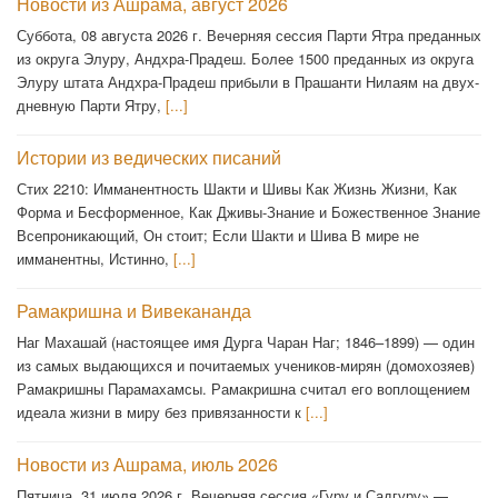
Новости из Ашрама, август 2026
Суббота, 08 августа 2026 г. Вечерняя сессия Парти Ятра преданных
из округа Элуру, Андхра-Прадеш. Более 1500 преданных из округа
Элуру штата Андхра-Прадеш прибыли в Прашанти Нилаям на двух-
дневную Парти Ятру,
[...]
Истории из ведических писаний
Стих 2210: Имманентность Шакти и Шивы Как Жизнь Жизни, Как
Форма и Бесформенное, Как Дживы-Знание и Божественное Знание
Всепроникающий, Он стоит; Если Шакти и Шива В мире не
имманентны, Истинно,
[...]
Рамакришна и Вивекананда
Наг Махашай (настоящее имя Дурга Чаран Наг; 1846–1899) — один
из самых выдающихся и почитаемых учеников-мирян (домохозяев)
Рамакришны Парамахамсы. Рамакришна считал его воплощением
идеала жизни в миру без привязанности к
[...]
Новости из Ашрама, июль 2026
Пятница, 31 июля 2026 г. Вечерняя сессия «Гуру и Садгуру» —