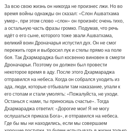
За всю свою жизнь он никогда не произнес лжи. Но во
время войны однажды он сказал: «Слон Ашватхама
умер», при этом слово «слон» он произнёс очень тихо,
а остальную часть фразы громко. Подумав, что речь
идёт о его сыне, которого тоже звали Ашватхама,
великий воин Дроначарья испустил дух. Он не смог
пережить горя и выбросил лук и стелы прямо на поле
боя. Так Дхармараджа был косвенно виновен в смерти
Дроначарьи. Поэтому он должен был провести
некоторое время в аду. После этого Дхармараджа
отправился на небеса. Когда он собрался уходить из
ада, люди, которые отбывали там наказание, упали к
его стопам и стали умолять: «Пожалуйста, не уходи.
Останься с нами, ты приносишь счастье». Тогда
Дхармараджа ответил: «Дорогие мои! Я не могу
ослушаться приказа Бога», и отправился на небеса.
Где бы мы ни находились, если мы совершаем
хорошие поступки, то будем испытывать в жизни только