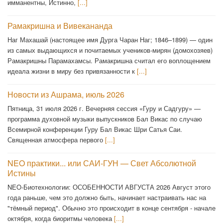
имманентны, Истинно,
[...]
Рамакришна и Вивекананда
Наг Махашай (настоящее имя Дурга Чаран Наг; 1846–1899) — один
из самых выдающихся и почитаемых учеников-мирян (домохозяев)
Рамакришны Парамахамсы. Рамакришна считал его воплощением
идеала жизни в миру без привязанности к
[...]
Новости из Ашрама, июль 2026
Пятница, 31 июля 2026 г. Вечерняя сессия «Гуру и Садгуру» —
программа духовной музыки выпускников Бал Викас по случаю
Всемирной конференции Гуру Бал Викас Шри Сатья Саи.
Священная атмосфера первого
[...]
NEO практики... или САИ-ГУН — Свет Абсолютной
Истины
NEO-Биотехнологии: ОСОБЕННОСТИ АВГУСТА 2026 Август этого
года раньше, чем это должно быть, начинает настраивать нас на
"тёмный период". Обычно это происходит в конце сентября - начале
октября, когда биоритмы человека
[...]