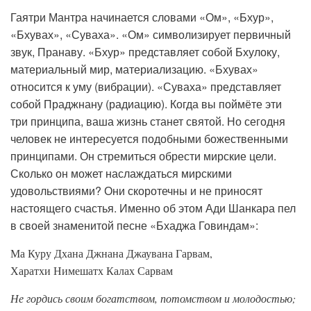
Гаятри Мантра начинается словами «Ом», «Бхур»,
«Бхувах», «Суваха». «Ом» символизирует первичный
звук, Пранаву. «Бхур» представляет собой Бхулоку,
материальный мир, материализацию. «Бхувах»
относится к уму (вибрации). «Суваха» представляет
собой Праджнану (радиацию). Когда вы поймёте эти
три принципа, ваша жизнь станет святой. Но сегодня
человек не интересуется подобными божественными
принципами. Он стремиться обрести мирские цели.
Сколько он может наслаждаться мирскими
удовольствиями? Они скоротечны и не приносят
настоящего счастья. Именно об этом Ади Шанкара пел
в своей знаменитой песне «Бхаджа Говиндам»:
Ма Куру Дхана Джнана Джаувана Гарвам,
Харатхи Нимешатх Калах Сарвам
Не гордись своим богатством, потомством и молодостью;