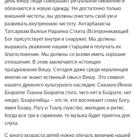
день Вишу люди совершают ритуальное омовение и
облачаются в новую одежду. Не достаточно только
внешней чистоты, вы должны очистить свой ум и
развивать внутреннюю чистоту. Антарбахисча
Татсарвам Вьяпья Нараяна Стхита (Всепроникающий
Бог присутствует внутри и снаружи). Мы должны
выражать уважение нашим старшим и получать их
благословение. Мы должны со всеми иметь хорошие
отношения. В этом заключается нстоящее
празднование Вишу. Сегодня даже среди кералинцев
многие не знают истинный смысл Вишу. Это символ
нашего древнего культурного наследия. Сказано:
Йенна
Бхарате Тханна Бхарата
(того, чего нет в Бхарате, нет
нигде). Бхаратийцы – это те, кто воспевают славу Богу,
имея Бхаву, Рагу и Тхалу (чувство, мелодию и ритм).
Когда все три в гармонии, то музыка будет приятна для
слуха.
С юного возраста детей нужно обучать величию нашей