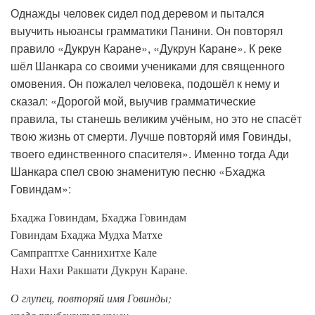
Однажды человек сидел под деревом и пытался
выучить ньюансы грамматики Панини. Он повторял
правило «Дукрун Каране», «Дукрун Каране». К реке
шёл Шанкара со своими учениками для священного
омовения. Он пожалел человека, подошёл к нему и
сказал: «Дорогой мой, выучив грамматические
правила, ты станешь великим учёным, но это не спасёт
твою жизнь от смерти. Лучше повторяй имя Говинды,
твоего единственного спасителя». Именно тогда Ади
Шанкара спел свою знаменитую песню «Бхаджа
Говиндам»:
Бхаджа Говиндам, Бхаджа Говиндам
Говиндам Бхаджа Мудха Матхе
Сампраптхе Саннихитхе Кале
Нахи Нахи Ракшати Дукрун Каране.
О глупец, повторяй имя Говинды;