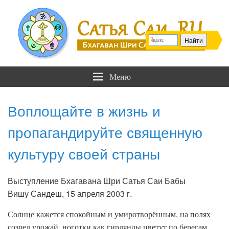
Сатья Саи .RU
Бхагаван Шри Сатья Саи Баба
Меню
Воплощайте в жизнь и
пропагандируйте священную
культуру своей страны
Выступление Бхагавана Шри Сатья Саи Бабы
Вишу Сандеш, 15 апреля 2003 г.
Солнце кажется спокойным и умиротворённым, на полях
созрел урожай, ноготки как гирлянды цветут по берегам