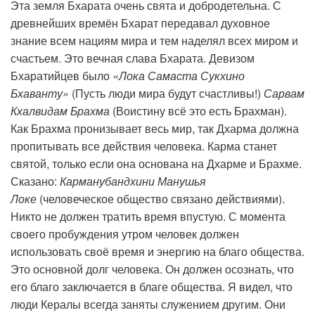
Эта земля Бхарата очень свята и добродетельна. С
древнейших времён Бхарат передавал духовное
знание всем нациям мира и тем наделял всех миром и
счастьем. Это вечная слава Бхарата. Девизом
Бхаратийцев было
«Лока Самаста Сукхино
Бхаванту»
(Пусть люди мира будут счастливы!)
Сарвам
Кхалвидам Брахма
(Воистину всё это есть Брахман).
Как Брахма пронизывает весь мир, так Дхарма должна
пропитывать все действия человека. Карма станет
святой, только если она основана на Дхарме и Брахме.
Сказано:
Карманубандхини Манушья
Локе
(человеческое общество связано действиями).
Никто не должен тратить время впустую. С момента
своего пробуждения утром человек должен
использовать своё время и энергию на благо общества.
Это основной долг человека. Он должен осознать, что
его благо заключается в благе общества. Я видел, что
люди Кералы всегда заняты служением другим. Они