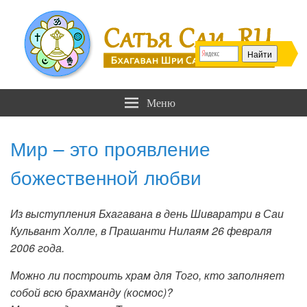
Сатья Саи .RU
Бхагаван Шри Сатья Саи Баба
Меню
Мир – это проявление
божественной любви
Из выступления Бхагавана в день Шиваратри в Саи
Кульвант Холле, в Прашанти Нилаям 26 февраля
2006 года.
Можно ли построить храм для Того, кто заполняет
собой всю брахманду (космос)?