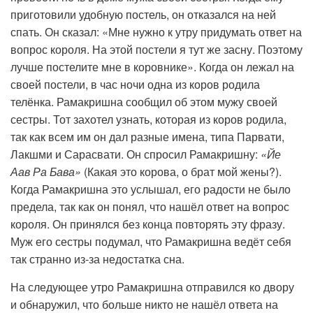
приготовили удобную постель, он отказался на ней
спать. Он сказал: «Мне нужно к утру придумать ответ на
вопрос короля. На этой постели я тут же засну. Поэтому
лучше постелите мне в коровнике». Когда он лежал на
своей постели, в час ночи одна из коров родила
телёнка. Рамакришна сообщил об этом мужу своей
сестры. Тот захотел узнать, которая из коров родила,
так как всем им он дал разные имена, типа Парвати,
Лакшми и Сарасвати. Он спросил Рамакришну:
«Йе
Аав Ра Бава»
(Какая это корова, о брат мой жены?).
Когда Рамакришна это услышал, его радости не было
предела, так как он понял, что нашёл ответ на вопрос
короля. Он принялся без конца повторять эту фразу.
Муж его сестры подумал, что Рамакришна ведёт себя
так странно из-за недостатка сна.
На следующее утро Рамакришна отправился ко двору
и обнаружил, что больше никто не нашёл ответа на