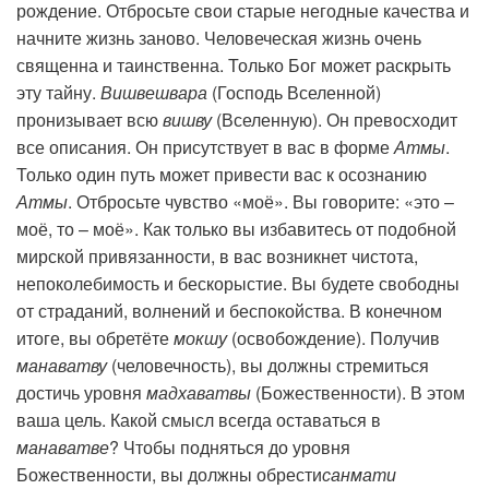
рождение. Отбросьте свои старые негодные качества и
начните жизнь заново. Человеческая жизнь очень
священна и таинственна. Только Бог может раскрыть
эту тайну.
Вишвешвара
(Господь Вселенной)
пронизывает всю
вишву
(Вселенную). Он превосходит
все описания. Он присутствует в вас в форме
Атмы
.
Только один путь может привести вас к осознанию
Атмы
. Отбросьте чувство «моё». Вы говорите: «это –
моё, то – моё». Как только вы избавитесь от подобной
мирской привязанности, в вас возникнет чистота,
непоколебимость и бескорыстие. Вы будете свободны
от страданий, волнений и беспокойства. В конечном
итоге, вы обретёте
мокшу
(освобождение). Получив
манаватву
(человечность), вы должны стремиться
достичь уровня
мадхаватвы
(Божественности). В этом
ваша цель. Какой смысл всегда оставаться в
манаватве
? Чтобы подняться до уровня
Божественности, вы должны обрести
санмати