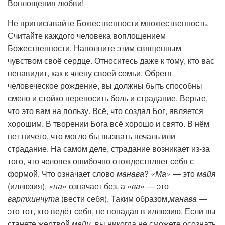
Воплощения любви!
Не приписывайте Божественности множественность.
Считайте каждого человека воплощением
Божественности. Наполните этим священным
чувством своё сердце. Относитесь даже к тому, кто вас
ненавидит, как к члену своей семьи. Обретя
человеческое рождение, вы должны быть способны
смело и стойко переносить боль и страдание. Верьте,
что это вам на пользу. Всё, что создал Бог, является
хорошим. В творении Бога всё хорошо и свято. В нём
нет ничего, что могло бы вызвать печаль или
страдание. На самом деле, страдание возникает из-за
того, что человек ошибочно отождествляет себя с
формой. Что означает слово
манава
?
«Ма»
— это
майя
(иллюзия),
«на»
означает без, а
«ва»
— это
вартхинчута
(вести себя). Таким образом,
манава
—
это тот, кто ведёт себя, не попадая в иллюзию. Если вы
станете жертвой
майи
, вы никогда не сможете осознать