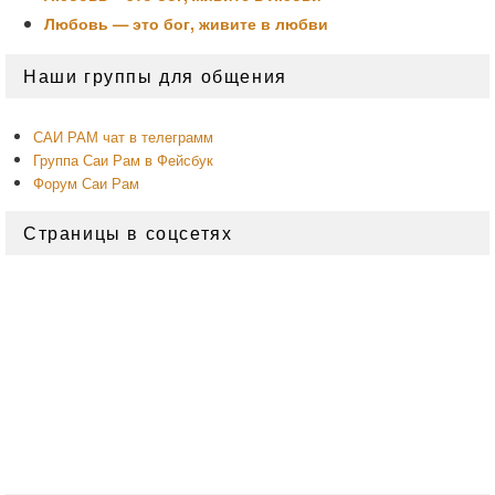
Любовь — это бог, живите в любви
Область
Наши группы для общения
основной
боковой
панели
САИ РАМ чат в телеграмм
Группа Саи Рам в Фейсбук
Форум Саи Рам
Страницы в соцсетях