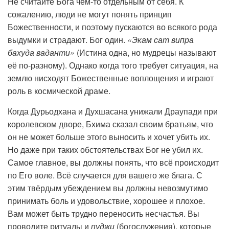
Не считайте Бога чем-то отдельным от себя. К
сожалению, люди не могут понять принцип
Божественности, и поэтому пускаются во всякого рода
выдумки и страдают. Бог один.
«Экам сат випра
бахуда ваданти»
(Истина одна, но мудрецы называют
её по-разному). Однако когда того требует ситуация, на
землю нисходят Божественные воплощения и играют
роль в космической драме.
Когда Дурьодхана и Духшасана унижали Драупади при
королевском дворе, Бхима сказал своим братьям, что
он не может больше этого выносить и хочет убить их.
Но даже при таких обстоятельствах Бог не убил их.
Самое главное, вы должны понять, что всё происходит
по Его воле. Всё случается для вашего же блага. С
этим твёрдым убеждением вы должны невозмутимо
принимать боль и удовольствие, хорошее и плохое.
Вам может быть трудно переносить несчастья. Вы
проводите ритуалы и
пуджи
(богослужения), которые