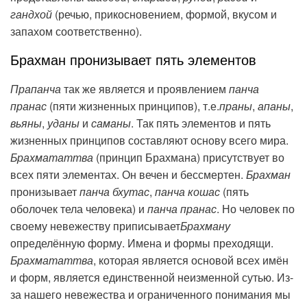
гандхой
(речью, прикосновением, формой, вкусом и
запахом соответственно).
Брахман пронизывает пять элементов
Прапанча
так же является и проявлением
панча
пранас
(пяти жизненных принципов), т.е.
праны
,
апаны
,
вьяны
,
уданы
и
саманы
. Так пять элементов и пять
жизненных принципов составляют основу всего мира.
Брахмататтва
(принцип Брахмана) присутствует во
всех пяти элементах. Он вечен и бессмертен.
Брахман
пронизывает
панча бхутас
,
панча кошас
(пять
оболочек тела человека) и
панча пранас
. Но человек по
своему невежеству приписывает
Брахману
определённую форму. Имена и формы преходящи.
Брахмататтва
, которая является основой всех имён
и форм, является единственной неизменной сутью. Из-
за нашего невежества и ограниченного понимания мы