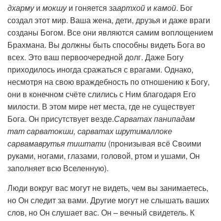
дхарму
и
мокшу
и гоняется за
артхой
и
камой
. Бог
создал этот мир. Ваша жена, дети, друзья и даже враги
созданы Богом. Все они являются самим воплощением
Брахмана. Вы должны быть способны видеть Бога во
всех. Это ваш первоочередной долг. Даже Богу
приходилось иногда сражаться с врагами. Однако,
несмотря на свою враждебность по отношению к Богу,
они в конечном счёте слились с Ним благодаря Его
милости. В этом мире нет места, где не существует
Бога. Он присутствует везде.
Сарватах панипадам
тат сарватокши, сарватах шрутималлоке
сарвамаврутья тиштати
(пронизывая всё Своими
руками, ногами, глазами, головой, ртом и ушами, Он
заполняет всю Вселенную).
Люди вокруг вас могут не видеть, чем вы занимаетесь,
но Он следит за вами. Другие могут не слышать ваших
слов, но Он слушает вас. Он – вечный свидетель. К