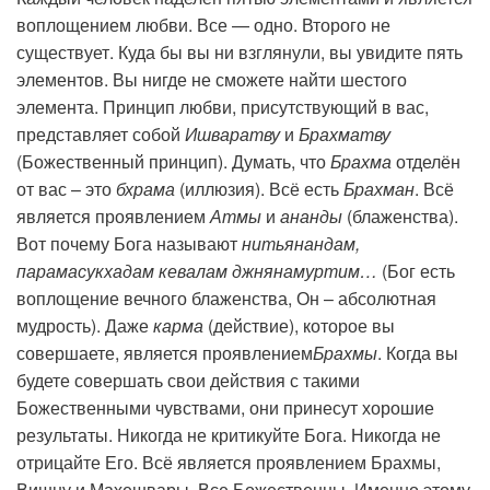
воплощением любви. Все — одно. Второго не
существует. Куда бы вы ни взглянули, вы увидите пять
элементов. Вы нигде не сможете найти шестого
элемента. Принцип любви, присутствующий в вас,
представляет собой
Ишваратву
и
Брахматву
(Божественный принцип). Думать, что
Брахма
отделён
от вас – это
бхрама
(иллюзия). Всё есть
Брахман
. Всё
является проявлением
Атмы
и
ананды
(блаженства).
Вот почему Бога называют
нитьянандам,
парамасукхадам кевалам джнянамуртим…
(Бог есть
воплощение вечного блаженства, Он – абсолютная
мудрость). Даже
карма
(действие), которое вы
совершаете, является проявлением
Брахмы
. Когда вы
будете совершать свои действия с такими
Божественными чувствами, они принесут хорошие
результаты. Никогда не критикуйте Бога. Никогда не
отрицайте Его. Всё является проявлением Брахмы,
Вишну и Махешвары. Все Божественны. Именно этому