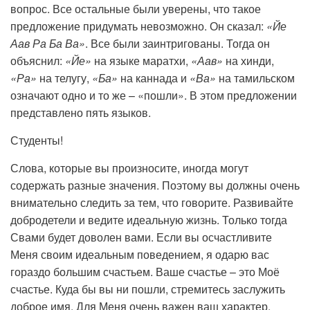
вопрос. Все остальные были уверены, что такое
предложение придумать невозможно. Он сказал:
«Йе
Аав Ра Ба Ва»
. Все были заинтригованы. Тогда он
объяснил:
«Йе»
на языке маратхи,
«Аав»
на хинди,
«Ра»
на телугу,
«Ба»
на каннада и
«Ва»
на тамильском
означают одно и то же – «пошли». В этом предложении
представлено пять языков.
Студенты!
Слова, которые вы произносите, иногда могут
содержать разные значения. Поэтому вы должны очень
внимательно следить за тем, что говорите. Развивайте
добродетели и ведите идеальную жизнь. Только тогда
Свами будет доволен вами. Если вы осчастливите
Меня своим идеальным поведением, я одарю вас
гораздо большим счастьем. Ваше счастье – это Моё
счастье. Куда бы вы ни пошли, стремитесь заслужить
доброе имя. Для Меня очень важен ваш характер.