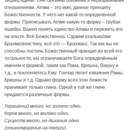
отношениями.
Атма
– это имя, данное принципу
Божественности. У него нет какой-то определённой
формы. Приписывать
Атме
какую-то форму – грубая
ошибка. Важно понять единство
Атмы
и пережить его
на опыте. Всё Божественно.
Сарвам кхальвидам
Брахма
(воистину, всё это — Брахман). Так как вы не
способны постичь Божественный принцип во всей его
тотальности, вы ограничиваете Бога определённым
именем и формой, таким как Рама, Кришна, Вишну и
т.д., и поклоняетесь Ему. Гончар лепит изваяния Рамы,
Кришны и т.д. Однако форму всех этих божеств
принимает только глина. Одной и той же глине
придаются различные формы.
Украшений много, но золото одно.
Коров много, но молоко одно.
Существ много, но дыхание одно
(стихотворение на телугу).