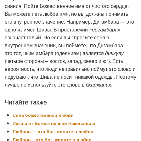
сияния. Пойте Божественное имя от чистого сердца.
Вы можете петь любое имя, но вы должны понимать
его внутреннее значение. Например, Дигамбара — это
одно из имён Шивы. В просторечии
«дигамбара»
означает голый. Но если вы спросите себя о
внутреннем значении, вы поймёте, что Дигамбара —
это тот, чьим амб
а
ра (одеянием) является
диккулу
(четыре стороны – восток, запад, север и юг). Есть
вероятность, что люди неправильно поймут это слово и
подумают, что Шива не носит никакой одежды. Поэтому
лучше не используйте это слово в
бхаджанах
.
Читайте также
Сила божественной любви
Искры от Божественной Наковальни
Любовь — это бог, живите в любви
Любовь – это бог, живите в любви