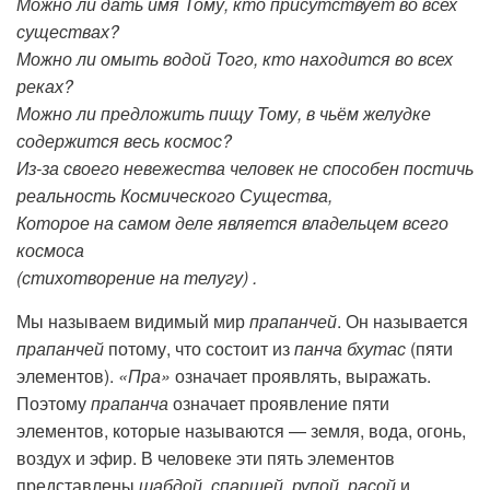
Можно ли дать имя Тому, кто присутствует во всех
существах?
Можно ли омыть водой Того, кто находится во всех
реках?
Можно ли предложить пищу Тому, в чьём желудке
содержится весь космос?
Из-за своего невежества человек не способен постичь
реальность Космического Существа,
Которое на самом деле является владельцем всего
космоса
(стихотворение на телугу) .
Мы называем видимый мир
прапанчей
. Он называется
прапанчей
потому, что состоит из
панча бхутас
(пяти
элементов).
«Пра»
означает проявлять, выражать.
Поэтому
прапанча
означает проявление пяти
элементов, которые называются — земля, вода, огонь,
воздух и эфир. В человеке эти пять элементов
представлены
шабдой
,
спаршей
,
рупой
,
расой
и