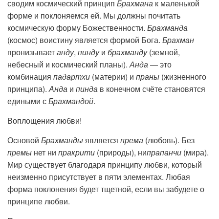
сводим космический принцип
Брахмана
к маленькой
форме и поклоняемся ей. Мы должны почитать
космическую форму Божественности.
Брахманда
(космос) воистину является формой Бога.
Брахман
пронизывает
анду
,
пинду
и
брахманду
(земной,
небесный и космический планы).
Анда
— это
комбинация
падартхи
(материи) и
праны
(жизненного
принципа).
Анда
и
пинда
в конечном счёте становятся
едиными с
Брахмандой
.
Воплощения любви!
Основой
Брахманды
является
према
(любовь). Без
премы
нет ни
пракрити
(природы), ни
прапанчи
(мира).
Мир существует благодаря принципу любви, который
неизменно присутствует в пяти элементах. Любая
форма поклонения будет тщетной, если вы забудете о
принципе любви.