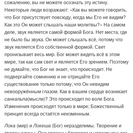
сожалению, вы не можете осознать эту истину.
Некоторые люди возражают: «Как вы можете говорить,
что Бог присутствует повсюду, когда мы Его не видим?
Как это Он может слышать наши молитвы?» На самом
деле, звук является самой формой Бога. Нет места, где
не было бы звука. Он может слышать всё, потому что
звук является Его собственной формой. Свет
пронизывает весь мир. Бог может видеть всё в этом
мире, так как сам свет и является Его зрением. Поэтому
не думайте, что Бог не знает, что происходит. Не
подвергайте сомнению и не отрицайте Его
существование только потому, что Он невидим
невооружённым глазом. Как в вашем сердце возникает
санкальпа
(мысли)? Это происходит по воле Бога.
Изменения происходят только в мире; Божественный
принцип всегда остаётся неизменным.
Лока
(мир) и
Локеша
(Бог) неразделимы. Творение и
творец едины. Они связаны близкими и неразрывными