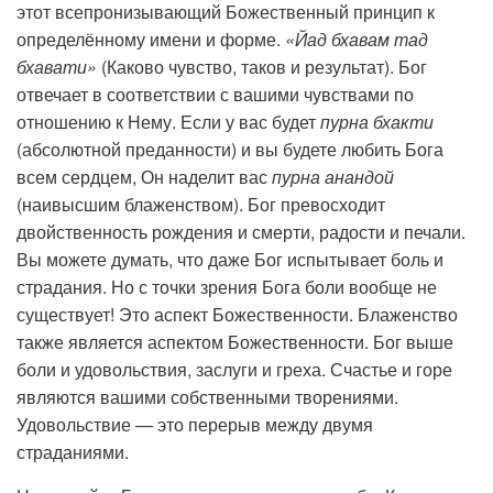
этот всепронизывающий Божественный принцип к
определённому имени и форме.
«Йад бхавам тад
бхавати»
(Каково чувство, таков и результат). Бог
отвечает в соответствии с вашими чувствами по
отношению к Нему. Если у вас будет
пурна бхакти
(абсолютной преданности) и вы будете любить Бога
всем сердцем, Он наделит вас
пурна анандой
(наивысшим блаженством). Бог превосходит
двойственность рождения и смерти, радости и печали.
Вы можете думать, что даже Бог испытывает боль и
страдания. Но с точки зрения Бога боли вообще не
существует! Это аспект Божественности. Блаженство
также является аспектом Божественности. Бог выше
боли и удовольствия, заслуги и греха. Счастье и горе
являются вашими собственными творениями.
Удовольствие — это перерыв между двумя
страданиями.