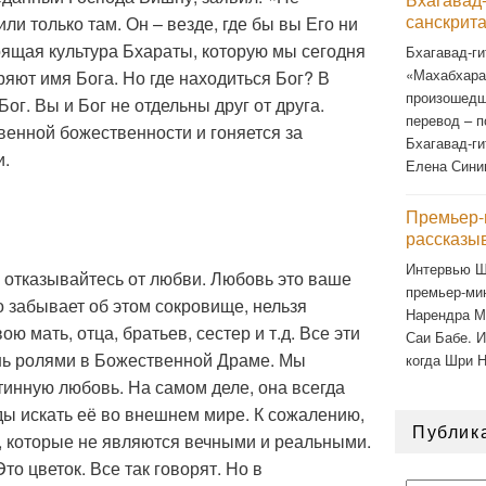
санскрит
 или только там. Он – везде, где бы вы Его ни
тоящая культура Бхараты, которую мы сегодня
Бхагавад-ги
«Махабхарат
ряют имя Бога. Но где находиться Бог? В
произошедш
ог. Вы и Бог не отдельны друг от друга.
перевод – п
венной божественности и гоняется за
Бхагавад-ги
и.
Елена Сини
Премьер-
рассказы
Интервью Ш
е отказывайтесь от любви. Любовь это ваше
премьер-ми
о забывает об этом сокровище, нельзя
Нарендра М
ю мать, отца, братьев, сестер и т.д. Все эти
Саи Бабе. И
ь ролями в Божественной Драме. Мы
когда Шри 
инную любовь. На самом деле, она всегда
жды искать её во внешнем мире. К сожалению,
Публик
, которые не являются вечными и реальными.
то цветок. Все так говорят. Но в