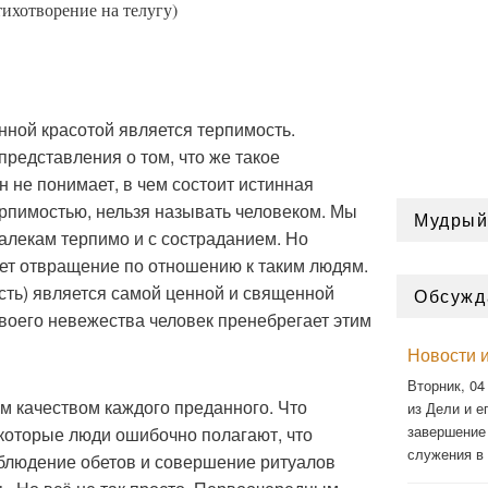
тихотворение на телугу)
нной красотой является терпимость.
редставления о том, что же такое
н не понимает, в чем состоит истинная
терпимостью, нельзя называть человеком. Мы
Мудрый
алекам терпимо и с состраданием. Но
т отвращение по отношению к таким людям.
сть) является самой ценной и священной
Обсужд
своего невежества человек пренебрегает этим
Новости и
Вторник, 04
м качеством каждого преданного. Что
из Дели и ег
завершение
которые люди ошибочно полагают, что
служения в
облюдение обетов и совершение ритуалов