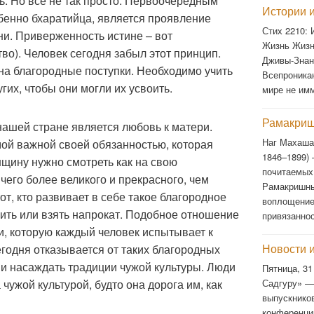
. Но всё не так просто. Первоочередным
Истории и
бенно бхаратийца, является проявление
Стих 2210:
и. Приверженность истине – вот
Жизнь Жизн
во). Человек сегодня забыл этот принцип.
Дживы-Знан
на благородные поступки. Необходимо учить
Всепроника
их, чтобы они могли их усвоить.
мире не им
Рамакриш
ашей стране является любовь к матери.
Наг Махаша
ой важной своей обязанностью, которая
1846–1899)
нщину нужно смотреть как на свою
почитаемых
чего более великого и прекрасного, чем
Рамакришны
т, кто развивает в себе такое благородное
воплощение
пить или взять напрокат. Подобное отношение
привязанно
и, которую каждый человек испытывает к
Новости 
годня отказывается от таких благородных
 и насаждать традиции чужой культуры. Люди
Пятница, 31
Садгуру» —
 чужой культурой, будто она дорога им, как
выпускнико
конференци