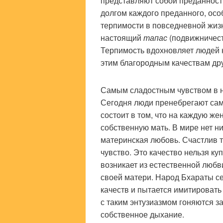
представляют собой преданность
долгом каждого преданного, осо
терпимости в повседневной жизн
настоящий
тапас
(подвижничест
Терпимость вдохновляет людей 
этим благородным качествам друг
Самым сладостным чувством в н
Сегодня люди пренебрегают сам
состоит в том, что на каждую же
собственную мать. В мире нет ни
материнская любовь. Счастлив то
чувство. Это качество нельзя ку
возникает из естественной любв
своей матери. Народ Бхараты се
качеств и пытается имитировать
с таким энтузиазмом гоняются за
собственное дыхание.