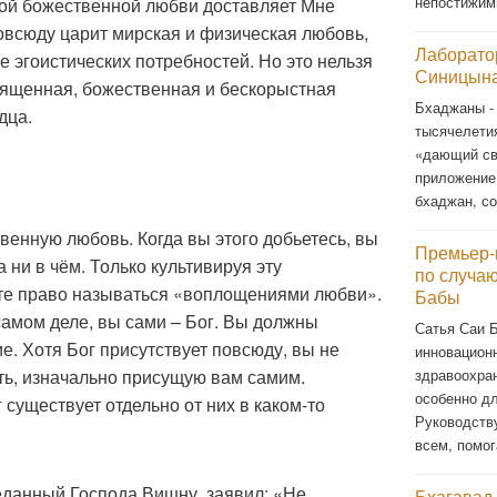
непостижи
кой божественной любви доставляет Мне
овсюду царит мирская и физическая любовь,
Лаборато
 эгоистических потребностей. Но это нельзя
Синицына
ященная, божественная и бескорыстная
Бхаджаны -
дца.
тысячелети
«дающий св
приложение
бхаджан, со
венную любовь. Когда вы этого добьетесь, вы
Премьер-
 ни в чём. Только культивируя эту
по случа
те право называться «воплощениями любви».
Бабы
 самом деле, вы сами – Бог. Вы должны
Сатья Саи 
е. Хотя Бог присутствует повсюду, вы не
инновационн
здравоохра
ь, изначально присущую вам самим.
особенно д
существует отдельно от них в каком-то
Руководств
всем, помог
еданный Господа Вишну, заявил: «Не
Бхагавад-