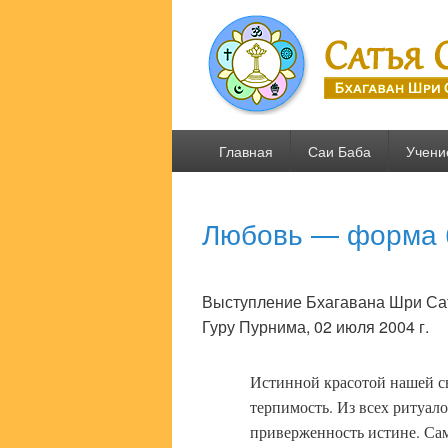
Сатья Саи .R
Бхагаван Шри Сатья Саи Баба
Основное
Главная
Саи Баба
Учени
меню
Любовь — форма 
Выступление Бхагавана Шри Са
Гуру Пурнима, 02 июля 2004 г.
Истинной красотой нашей с
терпимость. Из всех ритуа
приверженность истине. Са