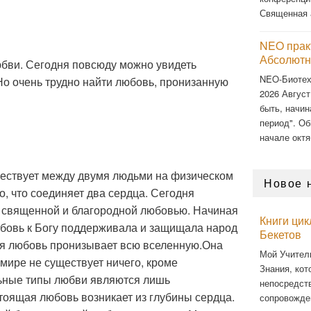
Священная 
NEO прак
Абсолютн
юбви. Сегодня повсюду можно увидеть
NEO-Биоте
Но очень трудно найти любовь, пронизанную
2026 Август
быть, начин
период". Об
начале октя
уществует между двумя людьми на физическом
Новое 
о, что соединяет два сердца. Сегодня
 священной и благородной любовью. Начиная
Книги ци
юбовь к Богу поддерживала и защищала народ
Бекетов
я любовь пронизывает всю вселенную.Она
Мой Учител
В мире не существует ничего, кроме
Знания, кот
ьные типы любви являются лишь
непосредст
оящая любовь возникает из глубины сердца.
сопровожде