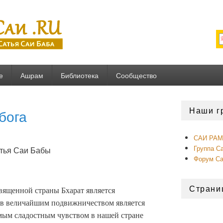
U
е
Ашрам
Библиотека
Сообщество
Область
Наши г
бога
основной
боковой
панели
САИ РАМ 
Группа С
тья Саи Бабы
Форум С
Страни
вященной страны Бхарат является
лов величайшим подвижничеством является
мым сладостным чувством в нашей стране