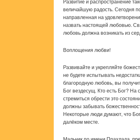
Развитие и распространение та
величайшую радость. Сегодня п
направленная на удовлетворение
назвать настоящей любовью. Св
любовь должна возникать из сер
Воплощения любви!
Развивайте и укрепляйте божест
не будете испытывать недостатка
благородную любовь, вы получи
Бог вездесущ. Кто есть Бог? На
стремиться обрести это состояни
должны забывать божественност
Некоторые люди думают, что Бог 
далёком месте.
Мальчик по имени Прахлада, пр