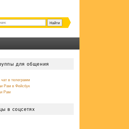
руппы для общения
чат в телеграмм
аи Рам в Фейсбук
аи Рам
цы в соцсетях