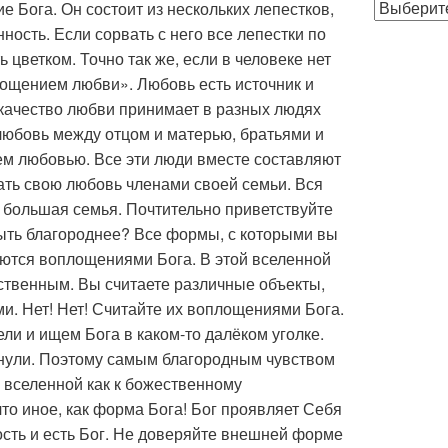
Публикации
е Бога. Он состоит из нескольких лепестков,
по
ность. Если сорвать с него все лепестки по
месяцам
ь цветком. Точно так же, если в человеке нет
лощением любви». Любовь есть источник и
 качество любви принимает в разных людях
юбовь между отцом и матерью, братьями и
ем любовью. Все эти люди вместе составляют
ать свою любовь членами своей семьи. Вся
 большая семья. Почтительно приветствуйте
быть благороднее? Все формы, с которыми вы
яются воплощениями Бога. В этой вселенной
ественным. Вы считаете различные объекты,
ми. Нет! Нет! Считайте их воплощениями Бога.
ли и ищем Бога в каком-то далёком уголке.
лянули. Поэтому самым благородным чувством
 вселенной как к божественному
то иное, как форма Бога! Бог проявляет Себя
сть и есть Бог. Не доверяйте внешней форме