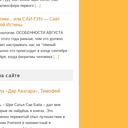
атмосфера первого
[...]
тики... или САИ-ГУН — Свет
ой Истины
хнологии: ОСОБЕННОСТИ АВГУСТА
 этого года раньше, чем это должно
ает настраивать нас на "тёмный
ычно это происходит в конце сентября -
бря, когда биоритмы человека
[...]
на сайте
кла «Дар Аватара», Тимофей
ь – Шри Сатья Саи Баба – дал мне
орые не найдёшь в книгах. Это
венно пережитый опыт путешествия в
нии Учителя в неизвестный и