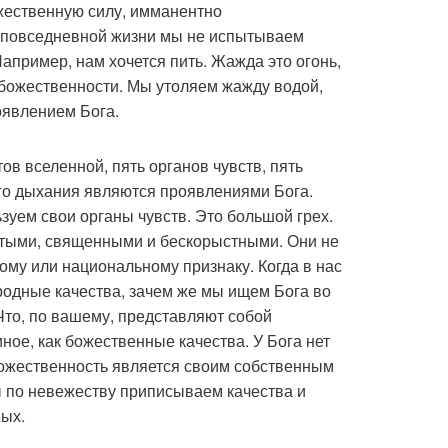
ожественную силу, имманентно
 повседневной жизни мы не испытываем
апример, нам хочется пить. Жажда это огонь,
божественности. Мы утоляем жажду водой,
оявлением Бога.
ов вселенной, пять органов чувств, пять
ого дыхания являются проявлениями Бога.
уем свои органы чувств. Это большой грех.
стыми, священными и бескорыстными. Они не
ному или национальному признаку. Когда в нас
родные качества, зачем же мы ищем Бога во
Что, по вашему, представляют собой
ное, как божественные качества. У Бога нет
Божественность является своим собственным
 по невежеству приписываем качества и
вых.