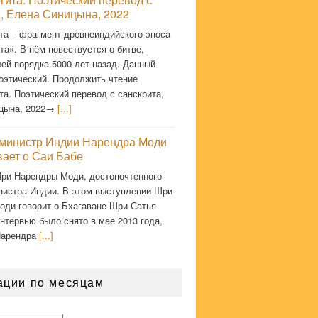
а, Елена Синицына, 2022
та – фрагмент древнеиндийского эпоса
а». В нём повествуется о битве,
ей порядка 5000 лет назад. Данный
оэтический. Продолжить чтение
та. Поэтический перевод с санскрита,
цына, 2022→
[...]
министр Индии Нарендра Моди
вает о Саи Бабе
ри Нарендры Моди, достопочтенного
нистра Индии. В этом выступлении Шри
оди говорит о Бхагаване Шри Сатья
нтервью было снято в мае 2013 года,
Нарендра
[...]
ации по месяцам