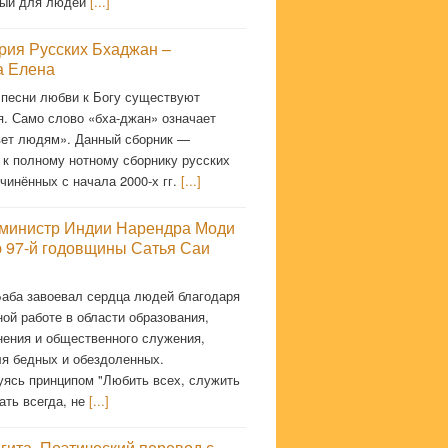
мый для людей
[...]
рия Русских Бхаджан –
 Елена
 песни любви к Богу существуют
я. Само слово «бха-джан» означает
ет людям». Данный сборник —
 к полному нотному сборнику русских
чинённых с начала 2000-х гг.
[...]
министр Индии Нарендра Моди
ю 97-й годовщины Сатья Саи
Баба завоевал сердца людей благодаря
ой работе в области образования,
нения и общественного служения,
ля бедных и обездоленных.
уясь принципом "Любить всех, служить
ать всегда, не
[...]
гита. Поэтический перевод с