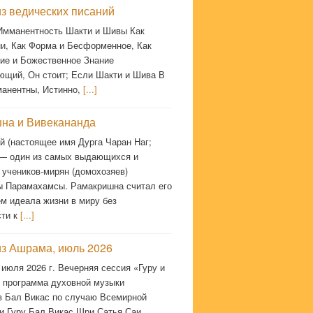
з ведических писаний
 Имманентность Шакти и Шивы Как
и, Как Форма и Бесформенное, Как
ие и Божественное Знание
ющий, Он стоит; Если Шакти и Шива В
манентны, Истинно,
[...]
на и Вивекананда
й (настоящее имя Дурга Чаран Наг;
 — один из самых выдающихся и
 учеников-мирян (домохозяев)
 Парамахамсы. Рамакришна считал его
м идеала жизни в миру без
сти к
[...]
из Ашрама, июль 2026
 июля 2026 г. Вечерняя сессия «Гуру и
 программа духовной музыки
в Бал Викас по случаю Всемирной
и Гуру Бал Викас Шри Сатья Саи.