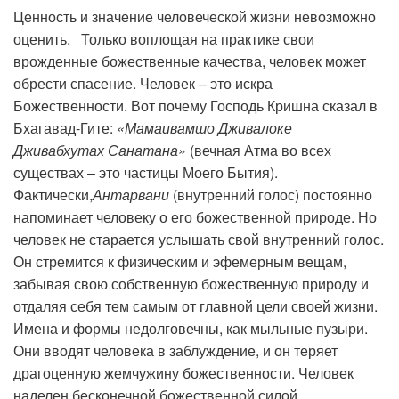
Ценность и значение человеческой жизни невозможно
оценить. Только воплощая на практике свои
врожденные божественные качества, человек может
обрести спасение. Человек – это искра
Божественности. Вот почему Господь Кришна сказал в
Бхагавад-Гите:
«Мамаивамшо Дживалоке
Дживабхутах Санатана»
(вечная Атма во всех
существах – это частицы Моего Бытия).
Фактически,
Антарвани
(внутренний голос) постоянно
напоминает человеку о его божественной природе. Но
человек не старается услышать свой внутренний голос.
Он стремится к физическим и эфемерным вещам,
забывая свою собственную божественную природу и
отдаляя себя тем самым от главной цели своей жизни.
Имена и формы недолговечны, как мыльные пузыри.
Они вводят человека в заблуждение, и он теряет
драгоценную жемчужину божественности. Человек
наделен бесконечной божественной силой.