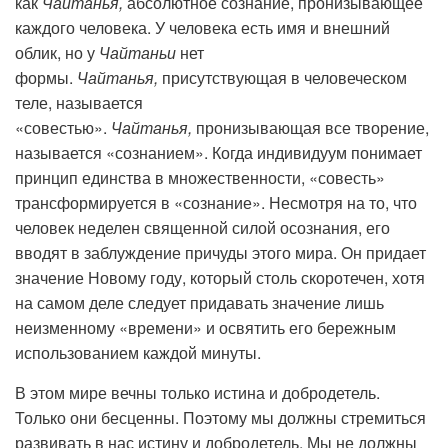
как
Чайтанья,
абсолютное сознание,
пронизывающее
каждого человека. У человека есть имя и внешний
облик, но у
Чайтаньи
нет
формы.
Чайтанья,
присутствующая в человеческом
теле, называется
«совестью».
Чайтанья,
пронизывающая все творение,
называется «сознанием». Когда индивидуум понимает
принцип единства в множественности, «совесть»
трансформируется в «сознание». Несмотря на то, что
человек неделен священной силой осознания, его
вводят в заблуждение причуды этого мира. Он придает
значение Новому году, который столь скоротечен, хотя
на самом деле следует придавать значение лишь
неизменному «времени» и освятить его бережным
использованием каждой минуты.
В этом мире вечны только истина и добродетель.
Только они бесценны. Поэтому мы должны стремиться
развивать в нас истину и добродетель. Мы не должны