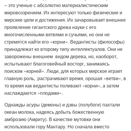
– это ученые с абсолютно материалистическим
мировоззрением. Их интересуют только физические и
мирские цели и достижения. Их зачаровывает внешнее
проявление гигантского древа науки с его
многочисленными ветвями и сучьями, но они не
стремятся найти его «корни». Ведантисты (философы)
принадлежат ко второму типу интеллектуалов. Они не
заворожены внешнем видом дерева, но, наоборот,
испытывают благоговейный восторг, занимаясь
поиском «корней». Люди, для которых мирское играет
главную роль, растрачивают время, орошая «ветви», в
то время как ведантисты поливают «корни», а затем
наслаждаются «плодами».
Однажды асуры (демоны) и дэвы (полубоги) пахтали
океан молока, надеясь добыть божественную
амброзию (Амриту). В качестве мутовки они
использовали гору Мантару. Но сначала вместо