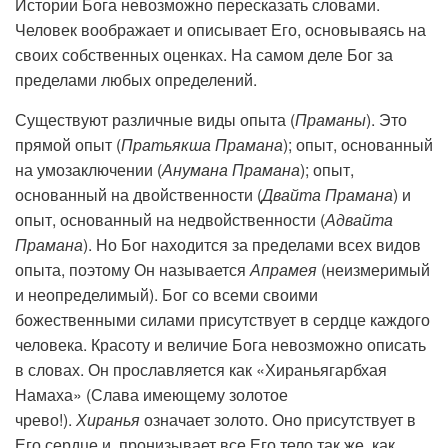
Истории Бога невозможно пересказать словами.
Человек воображает и описывает Его, основываясь на
своих собственных оценках. На самом деле Бог за
пределами любых определений.
Существуют различные виды опыта (
Праманы
). Это
прямой опыт (
Пратьякша Прамана
); опыт, основанный
на умозаключении (
Анумана Прамана
); опыт,
основанный на двойственности (
Двайта Прамана
) и
опыт, основанный на недвойственности (
Адвайта
Прамана
). Но Бог находится за пределами всех видов
опыта, поэтому Он называется
Апрамея
(неизмеримый
и неопределимый). Бог со всеми своими
божественными силами присутствует в сердце каждого
человека. Красоту и величие Бога невозможно описать
в словах. Он прославляется как «Хираньягарбхая
Намаха» (Слава имеющему золотое
чрево!).
Хиранья
означает золото. Оно присутствует в
Его сердце и пронизывает все Его тело так же, как