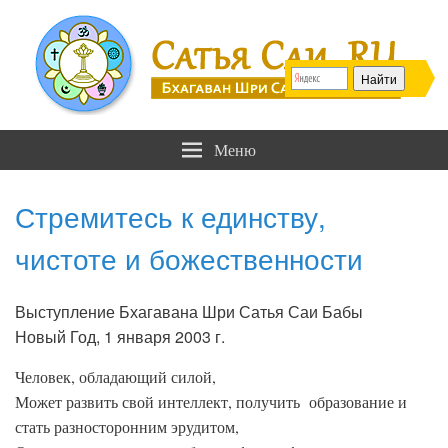
Сатья Саи .RU
Бхагаван Шри Сатья Саи Баба
Меню
Стремитесь к единству,
чистоте и божественности
Выступление Бхагавана Шри Сатья Саи Бабы
Новый Год, 1 января 2003 г.
Человек, обладающий силой,
Может развить свой интеллект, получить образование и
стать разносторонним эрудитом,