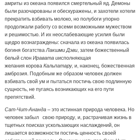
амриты из океана появился смертельный яд. Демоны
были разочарованы и обескуражены, и захотели хотели
прекратить взбивать молоко, но полубоги упорно
продолжали работу со всеми возможными мужеством
и решимостью. И их неослабевающие усилия были
щедро вознаграждены: сначала из океана появилась
богиня богатства
Лакшми Дэви
, затем божественный
белый слон
Иравата и
исполняющая
желания
корова
Кальпатару,
и, наконец, божественная
амброзия. Подобным же образом человек должен
взбивать свой ум и пытаться постичь свою подлинную
сущность, не пугаясь возникающих на его пути
препятствий.
Сат-Чит-Ананда
– это истинная природа человека. Но
человек забыл свою природу, и, растрачивая жизнь в
тщетных поисках ускользающих наслаждений, он
лишается возможности постичь ценность своей