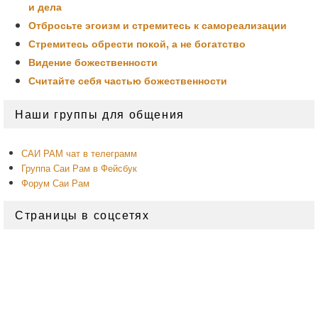
и дела
Отбросьте эгоизм и стремитесь к самореализации
Стремитесь обрести покой, а не богатство
Видение божественности
Считайте себя частью божественности
Область
Наши группы для общения
основной
боковой
панели
САИ РАМ чат в телеграмм
Группа Саи Рам в Фейсбук
Форум Саи Рам
Страницы в соцсетях