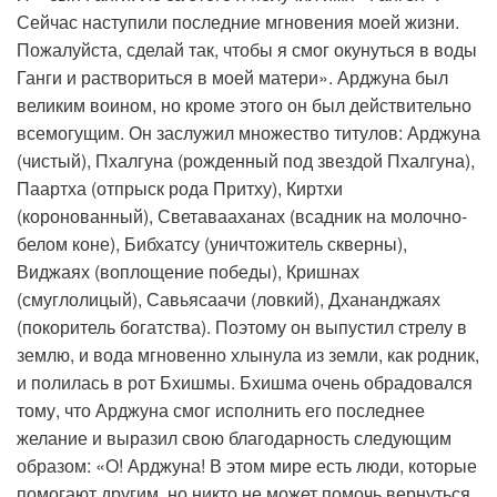
Сейчас наступили последние мгновения моей жизни.
Пожалуйста, сделай так, чтобы я смог окунуться в воды
Ганги и раствориться в моей матери». Арджуна был
великим воином, но кроме этого он был действительно
всемогущим. Он заслужил множество титулов: Арджуна
(чистый), Пхалгуна (рожденный под звездой Пхалгуна),
Паартха (отпрыск рода Притху), Киртхи
(коронованный), Светавааханах (всадник на молочно-
белом коне), Бибхатсу (уничтожитель скверны),
Виджаях (воплощение победы), Кришнах
(смуглолицый), Савьясаачи (ловкий), Дхананджаях
(покоритель богатства). Поэтому он выпустил стрелу в
землю, и вода мгновенно хлынула из земли, как родник,
и полилась в рот Бхишмы. Бхишма очень обрадовался
тому, что Арджуна смог исполнить его последнее
желание и выразил свою благодарность следующим
образом: «О! Арджуна! В этом мире есть люди, которые
помогают другим, но никто не может помочь вернуться