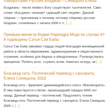
Лаборатория Русских Бхаджан – Синицына Елена
Бхаджаны - песни любви к Богу существуют тысячелетия. Само
слово «бха-джан» означает «дающий свет людям». Данный
сборник — приложение к полному нотному сборнику русских
бхаджан, сочинённых с начала 2000-х гг.
[...]
Премьер-министр Индии Нарендра Моди по случаю 97-
й годовщины Сатья Саи Бабы
Сатья Саи Баба завоевал сердца людей благодаря инновационной
работе в области образования, здравоохранения и общественного
служения, особенно для бедных и обездоленных. Руководствуясь
принципом "Любить всех, служить всем, помогать всегда, не
[...]
Бхагавад-гита. Поэтический перевод с санскрита,
Елена Синицына, 2022
Бхагавад-гита – фрагмент древнеиндийского эпоса «Махабхарата».
В нём повествуется о битве, произошедшей порядка 5000 лет
назад. Данный перевод – поэтический. Продолжить чтение
Бхагавад-гита. Поэтический перевод с санскрита, Елена Синицына,
2022→
[...]