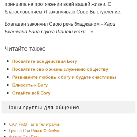
принципа на протяжении всей вашей жизни. С
благословением Я заканчиваю Свое Выступление.
Бхагаван закончил Свою речь бхаджаном «
Хари
Бхаджана Бина Сукха Шанти Нахи…»
Читайте также
Посвятите все действия Богу
Посвятите свою жизнь служению обществу
Развивайте любовь к богу и будьте счастливы
Близость к Богу
Отдайте всё Богу
Область
Наши группы для общения
основной
боковой
панели
САИ РАМ чат в телеграмм
Группа Саи Рам в Фейсбук
Форум Саи Рам