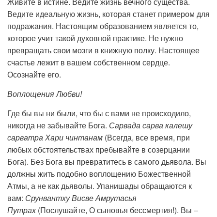
Живите в истине. Ведите жизнь вечного существа.
Ведите идеальную жизнь, которая станет примером для
подражания. Настоящим образованием является то,
которое учит такой духовной практике. Не нужно
превращать свои мозги в книжную полку. Настоящее
счастье лежит в вашем собственном сердце.
Осознайте его.
Воплощения Любви!
Где бы вы ни были, что бы с вами не происходило,
никогда не забывайте Бога.
Сарвада сарва калешу
сарватра Хари чинтанам
(Всегда, все время, при
любых обстоятельствах пребывайте в созерцании
Бога). Без Бога вы превратитесь в самого дьявола. Вы
должны жить подобно воплощению Божественной
Атмы, а не как дьяволы. Упанишады обращаются к
вам:
Срунвантху Висве Амрутасья
Путрах
(Послушайте, О сыновья бессмертия!). Вы –