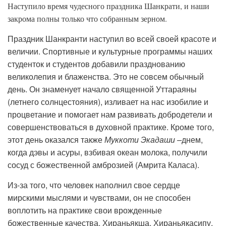
Наступило время чудесного праздника Шанкрати, и наши
закрома полны только что собранным зерном.
Праздник Шанкранти наступил во всей своей красоте и
величии. Спортивные и культурные программы наших
студенток и студентов добавили празднованию
великолепия и блаженства. Это не совсем обычный
день. Он знаменует начало священной Уттараяны
(летнего солнцестояния), изливает на нас изобилие и
процветание и помогает нам развивать добродетели и
совершенствоваться в духовной практике. Кроме того,
этот день оказался также
Муккоти Экадаши –
днем,
когда дэвы и асуры, взбивая океан молока, получили
сосуд с божественной амброзией (Амрита Каласа).
Из-за того, что человек наполнил свое сердце
мирскими мыслями и чувствами, он не способен
воплотить на практике свои врожденные
божественные качества. Хираньякша, Хираньякасипу,