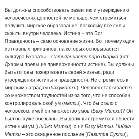
Вы должны способствовать развитию и утверждению
человеческих ценностей не меньше, чем стремиться
получить мирское образование, поскольку все силы
скрыты внутри человека. Истина – это Бог.
Праведность – само основание жизни. Вот почему один
из главных принципов, на которых основывается
культура Бхараты –
Сатьяаннасти паро дхарма
(нет
Дхармы превыше приверженности истине). Вы должны
быть готовы пожертвовать своей жизнью, ради
утверждения истины и праведности. Не стремитесь к
мирским наградам (
бахуматхи
). Человек сталкивается
со множеством трудностей из-за того, что не способен
контролировать свой ум (
матхи
). Что бы стало с
человеком, имей он множество умов (
Баху Матхи
)? Он
был бы хуже обезьяны. Вы должны стремиться обрести
истинный ум (
Ниджа Матхи
), а не
Баху Матхи. Ниджа
Матхи –
это священное послание (
Павитра Сукти
),