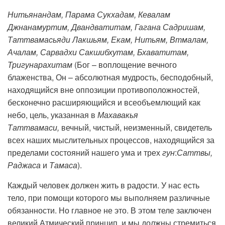
Нитьянандам, Парама Сукхадам, Кевалам
Джнанамуртим, Двандватитам, Гагана Садришам,
Таттвамасьяди Лакшьям, Екам, Нитьям, Втмалам,
Ачалам, Сарвадхи Сакшибхутам, Бхаватитам,
Тригунарахитам
(Бог – воплощение вечного
блаженства, Он – абсолютная мудрость, бесподобный,
находящийся вне оппозиции противоположностей,
бесконечно расширяющийся и всеобъемлющий как
небо, цель, указанная в
Махавакья
Таттвамаси,
вечный, чистый, неизменный, свидетель
всех наших мыслительных процессов, находящийся за
пределами состояний нашего ума и трех
гун
:
Саттвы,
Раджаса
и
Тамаса
).
Каждый человек должен жить в радости. У нас есть
тело, при помощи которого мы выполняем различные
обязанности. Но главное не это. В этом теле заключен
великий Атмический принцип, и мы должны стремиться