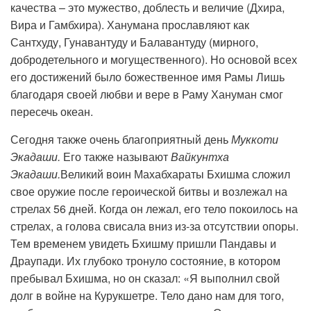
качества – это мужество, доблесть и величие (Дхира,
Вира и Гамбхира). Ханумана прославляют как
Сантхуду, Гунавантуду и Балавантуду (мирного,
добродетельного и могущественного). Но основой всех
его достижений было божественное имя Рамы Лишь
благодаря своей любви и вере в Раму Хануман смог
пересечь океан.
Сегодня также очень благоприятный день
Муккоти
Экадаши.
Его также называют
Вайкунтха
Экадаши.
Великий воин Махабхараты Бхишма сложил
свое оружие после героической битвы и возлежал на
стрелах 56 дней. Когда он лежал, его тело покоилось на
стрелах, а голова свисала вниз из-за отсутствии опоры.
Тем временем увидеть Бхишму пришли Пандавы и
Драупади. Их глубоко тронуло состояние, в котором
пребывал Бхишма, но он сказал: «Я выполнил свой
долг в войне на Курукшетре. Тело дано нам для того,