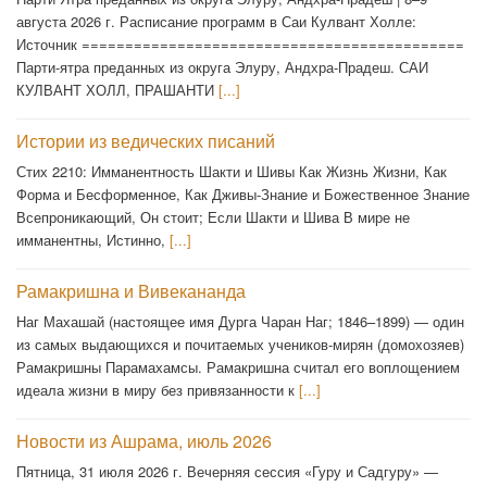
августа 2026 г. Расписание программ в Саи Кулвант Холле:
Источник ============================================
Парти-ятра преданных из округа Элуру, Андхра-Прадеш. САИ
КУЛВАНТ ХОЛЛ, ПРАШАНТИ
[...]
Истории из ведических писаний
Стих 2210: Имманентность Шакти и Шивы Как Жизнь Жизни, Как
Форма и Бесформенное, Как Дживы-Знание и Божественное Знание
Всепроникающий, Он стоит; Если Шакти и Шива В мире не
имманентны, Истинно,
[...]
Рамакришна и Вивекананда
Наг Махашай (настоящее имя Дурга Чаран Наг; 1846–1899) — один
из самых выдающихся и почитаемых учеников-мирян (домохозяев)
Рамакришны Парамахамсы. Рамакришна считал его воплощением
идеала жизни в миру без привязанности к
[...]
Новости из Ашрама, июль 2026
Пятница, 31 июля 2026 г. Вечерняя сессия «Гуру и Садгуру» —