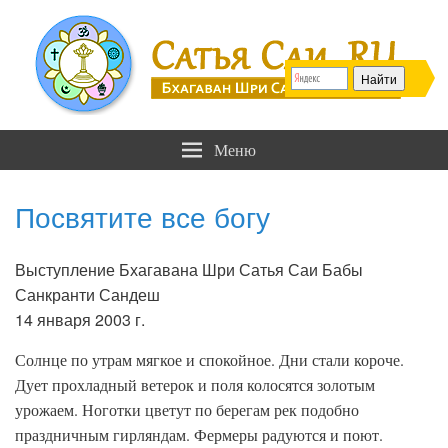
Сатья Саи .RU
Бхагаван Шри Сатья Саи Баба
Меню
Посвятите все богу
Выступление Бхагавана Шри Сатья Саи Бабы
Санкранти Сандеш
14 января 2003 г.
Солнце по утрам мягкое и спокойное. Дни стали короче.
Дует прохладный ветерок и поля колосятся золотым
урожаем. Ноготки цветут по берегам рек подобно
праздничным гирляндам. Фермеры радуются и поют.