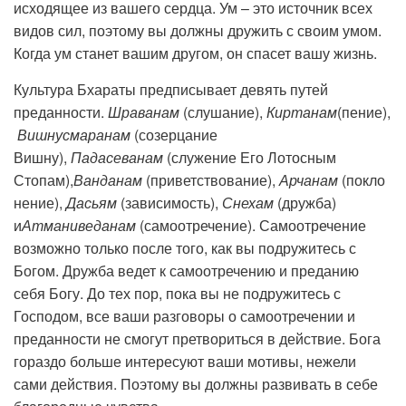
исходящее из вашего сердца. Ум – это источник всех
видов сил, поэтому вы должны дружить с своим умом.
Когда ум станет вашим другом, он спасет вашу жизнь.
Культура Бхараты предписывает девять путей
преданности.
Шраванам
(слушание),
Киртанам
(пение),
Вишнусмаранам
(созерцание
Вишну),
Падасеванам
(служение Его Лотосным
Стопам),
Ванданам
(приветствование),
Арчанам
(покло
нение),
Дасьям
(зависимость),
Снехам
(дружба)
и
Атманиведанам
(самоотречение). Самоотречение
возможно только после того, как вы подружитесь с
Богом. Дружба ведет к самоотречению и преданию
себя Богу. До тех пор, пока вы не подружитесь с
Господом, все ваши разговоры о самоотречении и
преданности не смогут претвориться в действие. Бога
гораздо больше интересуют ваши мотивы, нежели
сами действия. Поэтому вы должны развивать в себе