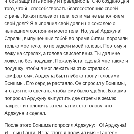
чтобы защитить истину и праведность. Оно создано для
того, чтобы способствовать благосостоянию своей
страны. Какая польза от тела, если мы не выполняем
свой долг? Я выполнил свой долг и не сожалею о
нынешнем состоянии моего тела. Но, увы! Арджуна!
Стрелы, выпущенные тобой во время битвы, поразили
только мое тело, но не задели моей головы. Поэтому я
лежу на стрелах, а голова свисает вниз. Ты дал мне
ложе, но без подушки. Пожалуйста, сделай мне также и
подушку, чтобы я мог лежать на этих стрелах с
комфортом». Арджуна был глубоко тронут словами
Бхишмы. Его сердце растаяло. Он спросил у Бхишмы,
что для него сделать, чтобы ему было удобно. Бхишма
попросил Арджуну выпустить две стрелы в землю
накрест и положить затем на них его голову, что
Арджуна и сделал.
После этого Бхишма попросил Арджуну: «О! Арджуна!
Я – сын Ганги. Из-за этого я получил имя «Гангея».