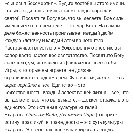
«сыновья бессмертия». Будьте достойны этого имени.
Только тогда ваша жизнь станет плодотворной и
святой. Посвятите Богу все, что вы делаете. Все силы,
имеющиеся в вашем теле, – это дар Бога. На самом
деле божественность пронизывает каждый дюйм,
каждую клеточку и каждый атом вашего тела.
Растрачивая впустую эту божественную энергию вы
совершаете настоящее святотатство. Посвятите Богу
свое тело, ум, интеллект и, фактически, всего себя.
Игры, в которые вы играете, не должны
ограничиваться одним днем. Фактически,
жизнь – это
игра; играйте в нее.
Единство – это
божественность. Каждый аспект вашей жизни – все, что
вы делаете, все, что вы думаете, – должен отражать это
единство. Это истинная культура жителей
Бхараты.
Сатьям Вада, Дхармама Чара
(говорите
истину, практикуйте праведность)
–
это суть культуры
Бхараты. Я призываю вас культивировать эти два