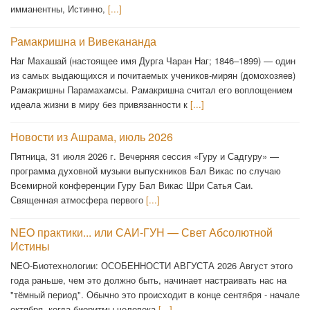
имманентны, Истинно,
[...]
Рамакришна и Вивекананда
Наг Махашай (настоящее имя Дурга Чаран Наг; 1846–1899) — один
из самых выдающихся и почитаемых учеников-мирян (домохозяев)
Рамакришны Парамахамсы. Рамакришна считал его воплощением
идеала жизни в миру без привязанности к
[...]
Новости из Ашрама, июль 2026
Пятница, 31 июля 2026 г. Вечерняя сессия «Гуру и Садгуру» —
программа духовной музыки выпускников Бал Викас по случаю
Всемирной конференции Гуру Бал Викас Шри Сатья Саи.
Священная атмосфера первого
[...]
NEO практики... или САИ-ГУН — Свет Абсолютной
Истины
NEO-Биотехнологии: ОСОБЕННОСТИ АВГУСТА 2026 Август этого
года раньше, чем это должно быть, начинает настраивать нас на
"тёмный период". Обычно это происходит в конце сентября - начале
октября, когда биоритмы человека
[...]