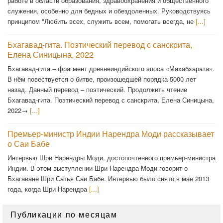
работе в области образования, здравоохранения и общественного
служения, особенно для бедных и обездоленных. Руководствуясь
принципом "Любить всех, служить всем, помогать всегда, не
[...]
Бхагавад-гита. Поэтический перевод с санскрита,
Елена Синицына, 2022
Бхагавад-гита – фрагмент древнеиндийского эпоса «Махабхарата».
В нём повествуется о битве, произошедшей порядка 5000 лет
назад. Данный перевод – поэтический. Продолжить чтение
Бхагавад-гита. Поэтический перевод с санскрита, Елена Синицына,
2022→
[...]
Премьер-министр Индии Нарендра Моди рассказывает
о Саи Бабе
Интервью Шри Нарендры Моди, достопочтенного премьер-министра
Индии. В этом выступлении Шри Нарендра Моди говорит о
Бхагаване Шри Сатья Саи Бабе. Интервью было снято в мае 2013
года, когда Шри Нарендра
[...]
Публикации по месяцам