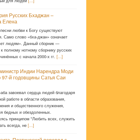
мый для людей
[...]
рия Русских Бхаджан –
 Елена
 песни любви к Богу существуют
я. Само слово «бха-джан» означает
ет людям». Данный сборник —
 к полному нотному сборнику русских
чинённых с начала 2000-х гг.
[...]
министр Индии Нарендра Моди
ю 97-й годовщины Сатья Саи
Баба завоевал сердца людей благодаря
ой работе в области образования,
нения и общественного служения,
ля бедных и обездоленных.
уясь принципом "Любить всех, служить
ать всегда, не
[...]
гита. Поэтический перевод с