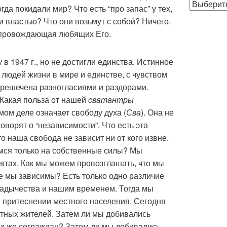
Публикации
да покидали мир? Что есть “про запас” у тех,
по
и властью? Что они возьмут с собой? Ничего.
месяцам
сопровождающая любящих Его.
в 1947 г., но не достигли единства. Истинное
 людей жизни в мире и единстве, с чувством
зрешечена разногласиями и раздорами.
 Какая польза от нашей
сватантры
мом деле означает свободу духа (
Сва
). Она не
оворят о “независимости”. Что есть эта
о наша свобода не зависит ни от кого извне.
мся только на собственные силы? Мы
ектах. Как мы можем провозглашать, что мы
е мы зависимы? Есть только одно различие
адычества и нашим временем. Тогда мы
 притеснении местного населения. Сегодня
тных жителей. Затем ли мы добивались
их же сограждан? Затем ли мы добивались