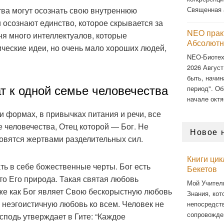
тва могут осознать свою внутреннюю
Священная 
и осознают единство, которое скрывается за
NEO прак
я много интеллектуалов, которые
Абсолютн
ческие идеи, но очень мало хороших людей,
NEO-Биоте
2026 Август
быть, начин
т к одной семье человечества
период". Об
начале октя
и формах, в привычках питания и речи, все
 человечества, Отец которой — Бог. Не
Новое 
овятся жертвами разделительных сил.
Книги ци
ь в себе божественные черты. Бог есть
Бекетов
о Его природа. Такая святая любовь
Мой Учител
же как Бог являет Свою бескорыстную любовь
Знания, кот
 неэгоистичную любовь ко всем. Человек не
непосредст
сопровожде
осподь утверждает в Гите: “Каждое