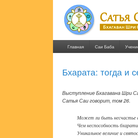
Сатья Саи .R
Бхагаван Шри Сатья Саи Баба
Основное
Главная
Саи Баба
Учени
меню
Бхарата: тогда и 
Выступление Бхагавана Шри Сат
Сатья Саи говорит, том 26.
Может ли быть несчастье 
Чем неспособность бхарати
Уникальное величие и свято