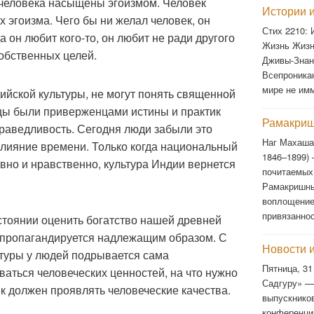
 человека насыщены эгоизмом. Человек
Истории и
х эгоизма. Чего бы ни желал человек, он
Стих 2210:
а он любит кого-то, он любит не ради другого
Жизнь Жизн
собственных целей.
Дживы-Знан
Всепроника
мире не им
дийской культуры, не могут понять священной
цы были приверженцами истины и практик
Рамакриш
раведливость. Сегодня люди забыли это
Наг Махаша
влияние времени. Только когда национальный
1846–1899)
овно и нравственно, культура Индии вернется
почитаемых
Рамакришны
воплощение
привязанно
стоянии оценить богатство нашей древней
не пропагандируется надлежащим образом. С
Новости 
ьтуры у людей подрывается сама
Пятница, 31
ваться человеческих ценностей, на что нужно
Садгуру» —
к должен проявлять человеческие качества.
выпускнико
конференци