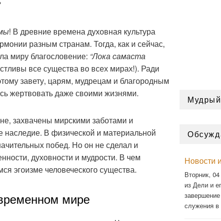
?
мы
! В древние времена духовная культура
рмонии разным странам. Тогда, как и сейчас,
ла миру благословение:
“Лока самаста
астливы все существа во всех мирах!). Ради
 этому завету, царям, мудрецам и благородным
сь жертвовать даже своими жизнями.
Мудрый
ане, захвачены мирскими заботами и
е наследие. В физической и материальной
Обсужд
ачительных побед. Но он не сделал и
нности, духовности и мудрости. В чем
Новости и
ся эгоизме человеческого существа.
Вторник, 04
из Дели и ег
овременном мире
завершение
служения в