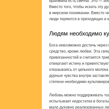
Брахмана
есть
свечча
. Это — а
Вместо того, чтобы искать эту д
в мирском понимании. Вместо чи
люди теряются в преходящих и 
Людям необходимо ку
Бога невозможно достичь через 
средство, кроме любви. Эта свя
привязанностей и считается три
отвергают истину и приветствую
отказываясь от цельного молока 
дурные чувства внутри заставля
степени необходимо культивиро
Любовь можно поддерживать то
испытывает недостатка в богаты
мало духовно реализованных лич