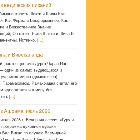
з ведических писаний
 Имманентность Шакти и Шивы Как
и, Как Форма и Бесформенное, Как
ие и Божественное Знание
ющий, Он стоит; Если Шакти и Шива В
манентны, Истинно,
[...]
на и Вивекананда
й (настоящее имя Дурга Чаран Наг;
 — один из самых выдающихся и
 учеников-мирян (домохозяев)
 Парамахамсы. Рамакришна считал его
м идеала жизни в миру без
сти к
[...]
из Ашрама, июль 2026
 июля 2026 г. Вечерняя сессия «Гуру и
 программа духовной музыки
в Бал Викас по случаю Всемирной
и Гуру Бал Викас Шри Сатья Саи.