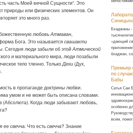
непостижи
сть часть Моей вечной Сущности”. Это
ект природы или физических элементов. Он
Лаборато
вторяет это много раз.
Синицына
Бхаджаны -
 божественную любовь
Атмаван
,
тысячелети
 форма Бога. Это называется
свашакти
«дающий св
приложение
ы
. Сегодня люди забыли об этой
Атмической
бхаджан, со
ского и материального мира, люди позабыли
ическое тело тленно. Только
Дехи
(Дух,
Премьер-
.
по случа
Бабы
мость в пропаганде доктрины любви.
Сатья Саи 
инновационн
ма умом и не может быть описана словами.
здравоохра
а
(Абсолюта). Когда люди забывают любовь,
особенно д
га?
Руководств
всем, помог
ая ее
свечча.
Что есть
свечча
? Знание
Бхагавад-