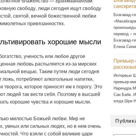
бсолютное блаженство —
Брахмаанандам.
санскрит
уховную свободу, люди сегодня ищут свободу
Бхагавад-ги
стой, святой, вечной божественной любви
«Махабхарат
мимолетных привязанностях.
произошедш
перевод – п
льтивировать хорошие мысли
Бхагавад-ги
Елена Сини
богатство, ученость или любое другое
Премьер-
щенная любовь распыляется из-за мирских
рассказы
виальной вещью. Таким путем люди сегодня
Интервью Ш
т ложь, потребляют алкогольные напитки,
премьер-ми
и творога, которое приносят им к порогу. Это
Нарендра М
ют людей так вести себя. Поэтому в высшей
Саи Бабе. И
когда Шри 
вать хорошие чувства и хорошие мысли.
лько милостью Божьей любви. Мир не
Публик
х, умных или сильных людях, но в нем очень
ностей. Что взяли с собой великие цари