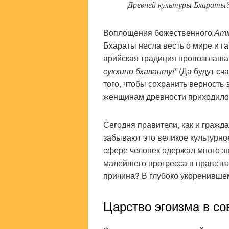
Древней культуры Бхараты
Воплощения божественного
Ат
Бхараты несла весть о мире и га
арийская традиция провозглаша
сукхино бхаванту!”
(Да будут сч
того, чтобы сохранить верность
женщинам древности приходило
Сегодня правители, как и гражд
забывают это великое культурно
сфере человек одержал много зн
малейшего прогресса в нравстве
причина? В глубоко укоренившем
Царство эгоизма в с