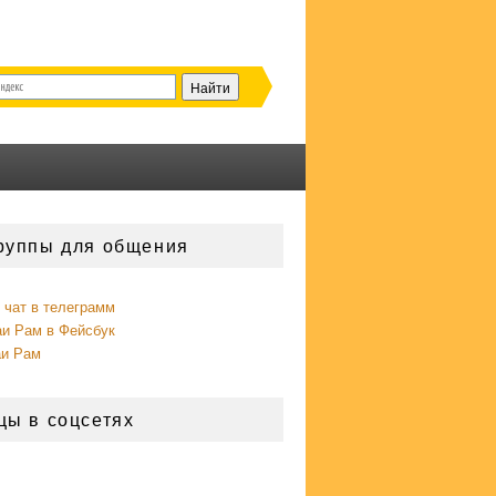
руппы для общения
чат в телеграмм
аи Рам в Фейсбук
аи Рам
цы в соцсетях