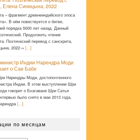
а, Елена Синицына, 2022
та – фрагмент древнеиндийского эпоса
а». В нём повествуется о битве,
ей порядка 5000 лет назад. Данный
оэтический. Продолжить чтение
та. Поэтический перевод с санскрита,
цына, 2022→
[...]
министр Индии Нарендра Моди
вает о Саи Бабе
ри Нарендры Моди, достопочтенного
нистра Индии. В этом выступлении Шри
оди говорит о Бхагаване Шри Сатья
нтервью было снято в мае 2013 года,
Нарендра
[...]
ации по месяцам