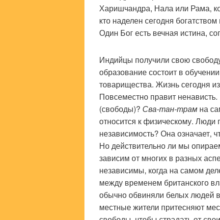
Харишчандра, Нала или Рама, ког
кто наделен сегодня богатством 
Один Бог есть вечная истина, 
Индийцы получили свою свободу 
образование состоит в обучении
товарищества. Жизнь сегодня и
Повсеместно правит ненависть.
(свободы)?
Сва-тан-трам
на са
относится к физическому. Люди г
независимость? Она означает, чт
Но действительно ли мы опирае
зависим от многих в разных асп
независимы, когда на самом дел
между временем британского вл
обычно обвиняли белых людей в
местные жители притесняют мес
свободы, чтобы страдать от сво