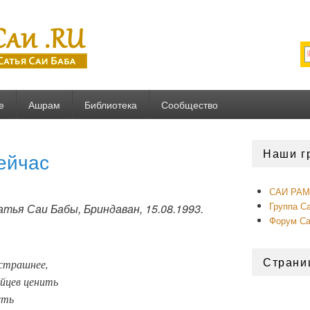
U
е
Ашрам
Библиотека
Сообщество
Область
Наши г
сейчас
основной
боковой
панели
САИ РАМ 
Группа С
ья Саи Бабы, Бриндаван, 15.08.1993.
Форум С
Страни
страшнее,
йцев ценить
сть