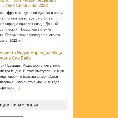
а, Елена Синицына, 2022
та – фрагмент древнеиндийского эпоса
а». В нём повествуется о битве,
ей порядка 5000 лет назад. Данный
оэтический. Продолжить чтение
та. Поэтический перевод с санскрита,
цына, 2022→
[...]
министр Индии Нарендра Моди
вает о Саи Бабе
ри Нарендры Моди, достопочтенного
нистра Индии. В этом выступлении Шри
оди говорит о Бхагаване Шри Сатья
нтервью было снято в мае 2013 года,
Нарендра
[...]
ации по месяцам