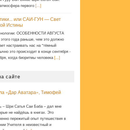
атмосфера первого
[...]
тики... или САИ-ГУН — Свет
ой Истины
хнологии: ОСОБЕННОСТИ АВГУСТА
 этого года раньше, чем это должно
ает настраивать нас на "тёмный
ычно это происходит в конце сентября -
бря, когда биоритмы человека
[...]
на сайте
кла «Дар Аватара», Тимофей
ь – Шри Сатья Саи Баба – дал мне
орые не найдёшь в книгах. Это
венно пережитый опыт путешествия в
нии Учителя в неизвестный и