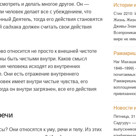
 смотреть и делать многое другое. Он —
Истории и
 человек делает все с убеждением, что
Стих 2210:
нный Деятель, тогда его действия становятся
Жизнь Жизн
Дживы-Знан
ый
садхака
должен считать свои действия
Всепроника
мире не им
лово относится не просто к внешней чистоте
Рамакриш
ы быть чистыми внутри. Каков смысл
Наг Махаша
ия человека исходят из внутренних
1846–1899)
л. Они есть отражение внутреннего
почитаемых
Рамакришны
овек имеет внутри чистые чувства, его
воплощение
огда он внутри загрязнен, все его действия
привязанно
Новости 
речи
Пятница, 31
Садгуру» —
ы? Они относятся к уму, речи и телу. Из этих
выпускнико
конференци