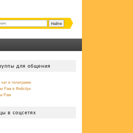
руппы для общения
чат в телеграмм
аи Рам в Фейсбук
аи Рам
цы в соцсетях