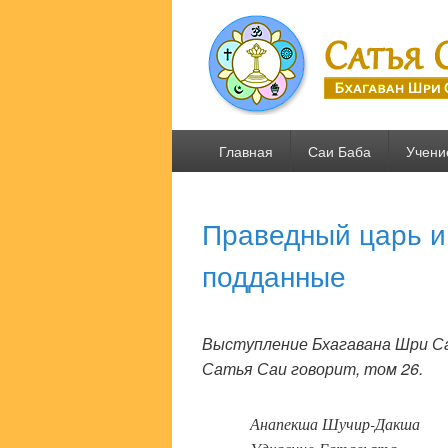
Сатья Саи .R
Бхагаван Шри Сатья Саи Баба
Основное
Главная
Саи Баба
Учени
меню
Праведный царь и
подданные
Выступление Бхагавана Шри Сат
Сатья Саи говорит, том 26.
Анапекша Шучир-Дакша