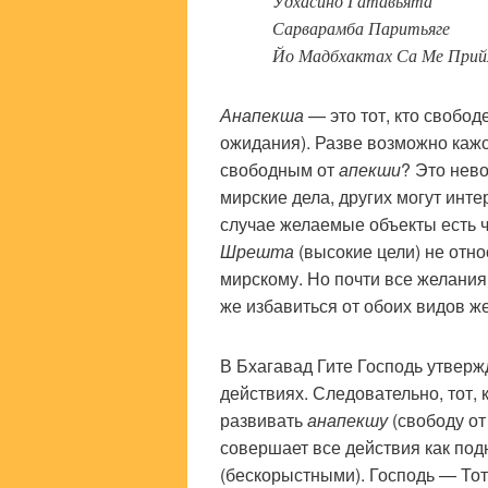
Удхасино Гатавьята
Сарварамба Паритьяге
Йо Мадбхактах Са Ме Прий
Анапекша
— это тот, кто свобод
ожидания). Разве возможно каж
свободным от
апекши
? Это нев
мирские дела, других могут инт
случае желаемые объекты есть 
Шрешта
(высокие цели) не отно
мирскому. Но почти все желания 
же избавиться от обоих видов ж
В Бхагавад Гите Господь утверж
действиях. Следовательно, тот, 
развивать
анапекшу
(свободу от
совершает все действия как под
(бескорыстными). Господь — Тот,