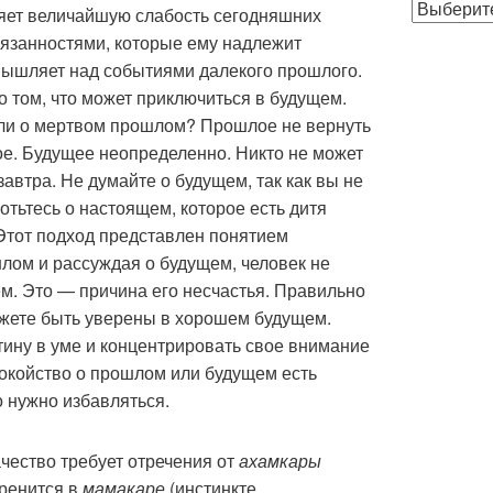
Публикации
яет величайшую слабость сегодняшних
по
бязанностями, которые ему надлежит
месяцам
мышляет над событиями далекого прошлого.
о том, что может приключиться в будущем.
ли о мертвом прошлом? Прошлое не вернуть
ое. Будущее неопределенно. Никто не может
завтра. Не думайте о будущем, так как вы не
отьтесь о настоящем, которое есть дитя
Этот подход представлен понятием
лом и рассуждая о будущем, человек не
м. Это — причина его несчастья. Правильно
ожете быть уверены в хорошем будущем.
тину в уме и концентрировать свое внимание
окойство о прошлом или будущем есть
о нужно избавляться.
ачество требует отречения от
ахамкары
оренится в
мамакаре
(инстинкте