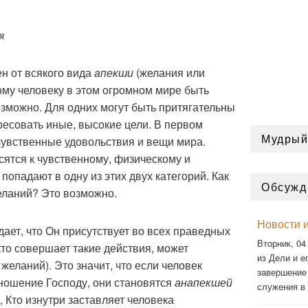
я
ен от всякого вида
апекши
(желания или
ому человеку в этом огромном мире быть
озможно. Для одних могут быть притягательны
ересовать иные, высокие цели. В первом
Мудрый
чувственные удовольствия и вещи мира.
сятся к чувственному, физическому и
попадают в одну из этих двух категорий. Как
Обсужд
еланий? Это возможно.
Новости и
дает, что Он присутствует во всех праведных
Вторник, 04
кто совершает такие действия, может
из Дели и ег
 желаний). Это значит, что если человек
завершение
ношение Господу, они становятся
анапекшей
служения в
 Кто изнутри заставляет человека