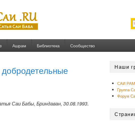
U
е
Ашрам
Библиотека
Сообщество
Область
Наши г
 добродетельные
основной
боковой
панели
САИ РАМ 
Группа С
Форум С
ья Саи Бабы, Бриндаван, 30.08.1993.
Страни