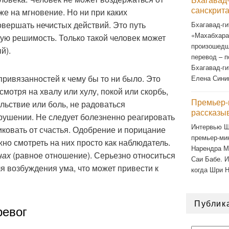
санскрит
же на мгновение. Но ни при каких
овершать нечистых действий. Это путь
Бхагавад-ги
«Махабхарат
ую решимость. Только такой человек может
произошедш
й).
перевод – п
Бхагавад-ги
 привязанностей к чему бы то ни было. Это
Елена Сини
мотря на хвалу или хулу, покой или скорбь,
Премьер-
льствие или боль, не радоваться
рассказы
рушении. Не следует болезненно реагировать
Интервью Ш
ликовать от счастья. Одобрение и порицание
премьер-ми
о смотреть на них просто как наблюдатель.
Нарендра М
нах
(равное отношение). Серьезно относиться
Саи Бабе. И
ля возбуждения ума, что может привести к
когда Шри 
Публик
ревог