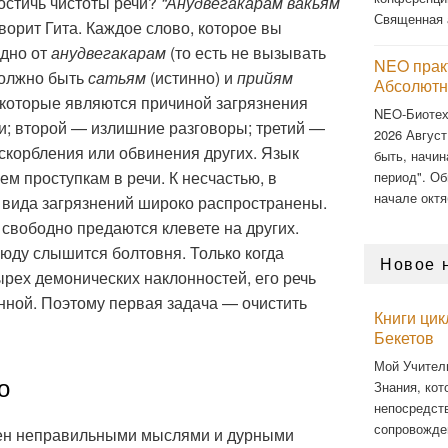
достичь чистоты речи?
“Анудвегакарам вакьям
Священная 
ворит Гита. Каждое слово, которое вы
одно от
анудвегакарам
(то есть не вызывать
NEO прак
должно быть
сатьям
(истинно) и
прийям
Абсолютн
, которые являются причиной загрязнения
NEO-Биоте
и; второй — излишние разговоры; третий —
2026 Август
оскорбления или обвинения других. Язык
быть, начин
м проступкам в речи. К несчастью, в
период". Об
начале октя
 вида загрязнений широко распространены.
свободно предаются клевете на других.
юду слышится болтовня. Только когда
Новое 
ырех демонических наклонностей, его речь
енной. Поэтому первая задача — очистить
Книги ци
Бекетов
Мой Учител
о
Знания, кот
непосредст
сопровожде
нен неправильными мыслями и дурными