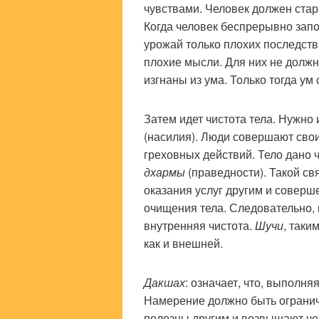
чувствами. Человек должен стар
Когда человек беспрерывно зап
урожай только плохих последств
плохие мысли. Для них не должн
изгнаны из ума. Только тогда у
Затем идет чистота тела. Нужно 
(насилия). Люди совершают свои
греховных действий. Тело дано 
дхармы
(праведности). Такой св
оказания услуг другим и соверш
очищения тела. Следовательно, 
внутренняя чистота.
Шучи
, таки
как и внешней.
Дакшах
: означает, что, выполн
Намерение должно быть огранич
полезны другим и возвышают че