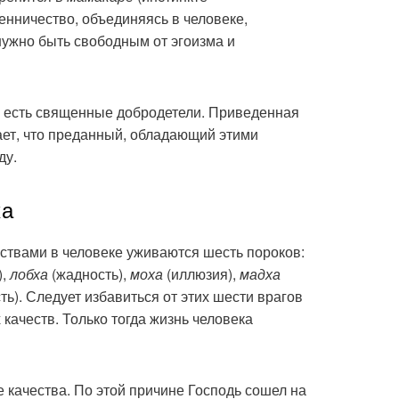
венничество, объединяясь в человеке,
 нужно быть свободным от эгоизма и
 есть священные добродетели. Приведенная
ает, что преданный, обладающий этими
ду.
ка
ствами в человеке уживаются шесть пороков:
),
лобха
(жадность),
моха
(иллюзия),
мадха
сть). Следует избавиться от этих шести врагов
качеств. Только тогда жизнь человека
 качества. По этой причине Господь сошел на