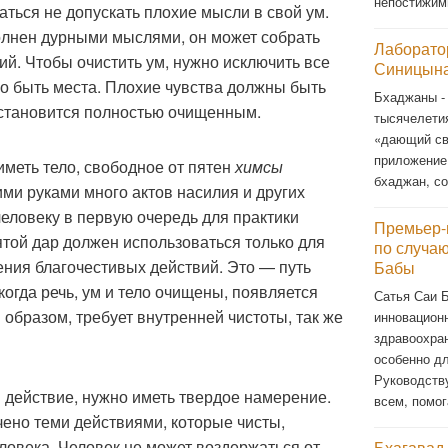
непостижи
аться не допускать плохие мысли в свой ум.
олнен дурными мыслями, он может собрать
Лаборато
ий. Чтобы очистить ум, нужно исключить все
Синицына
о быть места. Плохие чувства должны быть
Бхаджаны -
м становится полностью очищенным.
тысячелети
«дающий св
приложение
иметь тело, свободное от пятен
химсы
бхаджан, со
ми руками много актов насилия и других
человеку в первую очередь для практики
Премьер-
ятой дар должен использоваться только для
по случа
ения благочестивых действий. Это — путь
Бабы
когда речь, ум и тело очищены, появляется
Сатья Саи 
м образом, требует внутренней чистоты, так же
инновационн
здравоохра
особенно д
Руководств
яя действие, нужно иметь твердое намерение.
всем, помог
ено теми действиями, которые чисты,
ловека. Человек не может воздержаться от
Бхагавад-