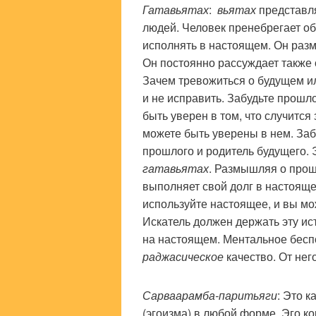
Гатавьятах
:
вьятах
представл
людей. Человек пренебрегает о
исполнять в настоящем. Он раз
Он постоянно рассуждает также 
Зачем тревожиться о будущем и
и не исправить. Забудьте прошл
быть уверен в том, что случится 
можете быть уверены в нем. Заб
прошлого и родитель будущего. 
гатавьятах
. Размышляя о прош
выполняет свой долг в настояще
используйте настоящее, и вы м
Искатель должен держать эту ис
на настоящем. Ментальное бесп
раджасическое
качество. От нег
Сарваарамба-паритьяги
: Это к
(эгоизма) в любой форме. Эго к