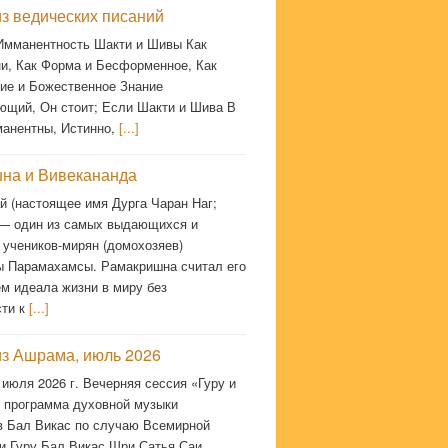
з ведических писаний
 Имманентность Шакти и Шивы Как
и, Как Форма и Бесформенное, Как
ие и Божественное Знание
ющий, Он стоит; Если Шакти и Шива В
манентны, Истинно,
[...]
на и Вивекананда
й (настоящее имя Дурга Чаран Наг;
 — один из самых выдающихся и
 учеников-мирян (домохозяев)
 Парамахамсы. Рамакришна считал его
м идеала жизни в миру без
сти к
[...]
из Ашрама, июль 2026
 июля 2026 г. Вечерняя сессия «Гуру и
 программа духовной музыки
в Бал Викас по случаю Всемирной
и Гуру Бал Викас Шри Сатья Саи.