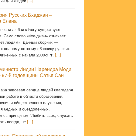
мый для людей
[...]
рия Русских Бхаджан –
 Елена
 песни любви к Богу существуют
я. Само слово «бха-джан» означает
ет людям». Данный сборник —
 к полному нотному сборнику русских
чинённых с начала 2000-х гг.
[...]
министр Индии Нарендра Моди
ю 97-й годовщины Сатья Саи
Баба завоевал сердца людей благодаря
ой работе в области образования,
нения и общественного служения,
ля бедных и обездоленных.
уясь принципом "Любить всех, служить
ать всегда, не
[...]
гита. Поэтический перевод с