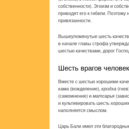
собственности). Эгоизм и собст
приводят его к гибели. Поэтому
привязанности.
Вышеупомянутые шесть качеств
в начале главы строфа утвержд
шестью качествами, дорог Госпо
Шесть врагов челове
Вместе с шестью хорошими каче
кама
(вожделение),
кродха
(гнев
(самомнение) и
матсарья
(зави
и культивировать шесть хороших 
наполняется смыслом.
Царь Бали имел эти благородные