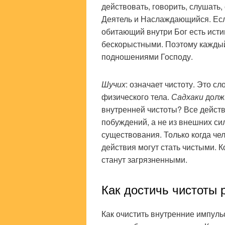
действовать, говорить, слушать,
Деятель и Наслаждающийся. Если
обитающий внутри Бог есть исти
бескорыстными. Поэтому кажд
подношениями Господу.
Шучих
: означает чистоту. Это с
физического тела.
Садхаки
должн
внутренней чистоты? Все действ
побуждений, а не из внешних си
существования. Только когда чел
действия могут стать чистыми. К
станут загрязненными.
Как достичь чистоты 
Как очистить внутренние импульс