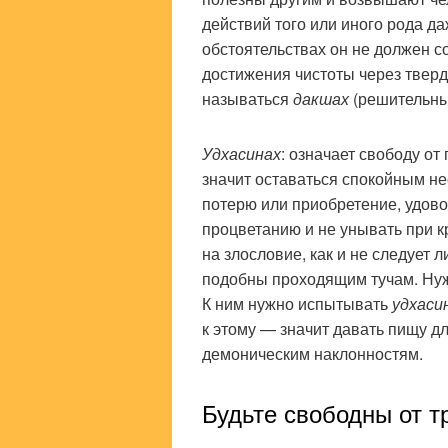
действий того или иного рода да
обстоятельствах он не должен с
достижения чистоты через тверд
называться
дакшах
(решительны
Удхасинах
: означает свободу от
значит оставаться спокойным нес
потерю или приобретение, удово
процветанию и не унывать при к
на злословие, как и не следует 
подобны проходящим тучам. Нужн
К ним нужно испытывать
удхаси
к этому — значит давать пищу д
демоническим наклонностям.
Будьте свободны от т