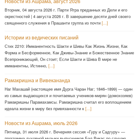
Новости из Ашрама, август 2026
Вторник, 04 августа 2026 г. Парти Ятра преданных из Дели и его
окрестностей | 4 августа 2026 г. В завершение десяти дней своего
священного служения в Прашанти группа из почти
[...]
Истории из ведических писаний
Стих 2210: Имманентность Шакти и Шивы Как Жизнь Жизни, Как
Форма и Бесформенное, Как Дживы-Знание и Божественное Знание
Всепроникающий, Он стоит; Если Шакти и Шива В мире не
имманентны, Истинно,
[...]
Рамакришна и Вивекананда
Наг Махашай (настоящее имя Дурга Чаран Наг; 1846–1899) — один
из самых выдающихся и почитаемых учеников-мирян (домохозяев)
Рамакришны Парамахамсы. Рамакришна считал его воплощением
идеала жизни в миру без привязанности к
[...]
Новости из Ашрама, июль 2026
Пятница, 31 июля 2026 г. Вечерняя сессия «Гуру и Садгуру» —
программа духовной музыки выпускников Бал Викас по случаю