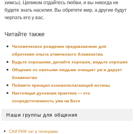
химсы). Целиком отдайтесь любви, и вы никогда не
будете знать насилия. Вы обретете мир, а другие будут
черпать его у вас.
Читайте также
Человеческое рождение предназначено для
обретения опыта атмического блаженства
Будьте хорошими, делайте хорошее, видьте хорошее
Общение со святыми людьми очищает ум и дарует
блаженство
Поймите принцип основополагающей истины
Настоящая духовная практика — это
сосредоточенность ума на Боге
Область
Наши группы для общения
основной
боковой
панели
САИ РАМ чат в телеграмм