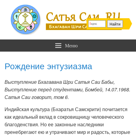
Сатья Саи .RU
Бхагаван Шри Сатья Саи Баба
Меню
Рождение энтузиазма
Выступление Бхагавана Шри Сатья Саи Бабы,
Выступление перед студентами, Бомбей, 14.07.1968.
Сатья Саи говорит, том 6.
Индийская культура (Бхаратья Самскрити) почитается
как идеальный вклад в сокровищницу человеческого
благоденствия. Но ее законные наследники
пренебрегают ею и утрачивают мир и радость, которые