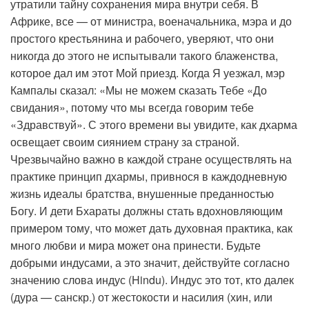
утратили тайну сохранения мира внутри себя. В
Африке, все — от министра, военачальника, мэра и до
простого крестьянина и рабочего, уверяют, что они
никогда до этого не испытывали такого блаженства,
которое дал им этот Мой приезд. Когда Я уезжал, мэр
Кампалы сказал: «Мы не можем сказать Тебе «До
свидания», потому что мы всегда говорим тебе
«Здравствуй». С этого времени вы увидите, как дхарма
освещает своим сиянием страну за страной.
Чрезвычайно важно в каждой стране осуществлять на
практике принцип дхармы, привнося в каждодневную
жизнь идеалы братства, внушенные преданностью
Богу. И дети Бхараты должны стать вдохновляющим
примером тому, что может дать духовная практика, как
много любви и мира может она принести. Будьте
добрыми индусами, а это значит, действуйте согласно
значению слова индус (Hindu). Индус это тот, кто далек
(дура — санскр.) от жестокости и насилия (хин, или