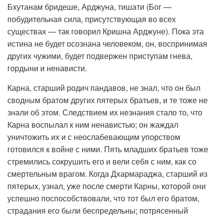
Бхутанам бридеше, Арджуна, тишати (Бог —
побудительная сила, присутствующая во всех
существах — так говорил Кришна Арджуне). Пока эта
истина не будет осознана человеком, он, воспринимая
других чужими, будет подвержен приступам гнева,
гордыни и ненависти.
Карна, старший родич пандавов, не знал, что он был
сводным братом других пятерых братьев, и те тоже не
знали об этом. Следствием их незнания стало то, что
Карна воспылал к ним ненавистью; он жаждал
уничтожить их и с неослабевающим упорством
готовился к войне с ними. Пять младших братьев тоже
стремились сокрушить его и вели себя с ним, как со
смертельным врагом. Когда Дхармараджа, старший из
пятерых, узнал, уже после смерти Карны, которой они
успешно поспособствовали, что тот был его братом,
страдания его были беспредельны; потрясенный