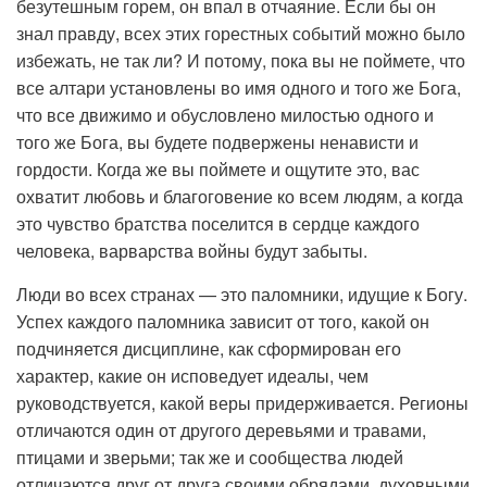
безутешным горем, он впал в отчаяние. Если бы он
знал правду, всех этих горестных событий можно было
избежать, не так ли? И потому, пока вы не поймете, что
все алтари установлены во имя одного и того же Бога,
что все движимо и обусловлено милостью одного и
того же Бога, вы будете подвержены ненависти и
гордости. Когда же вы поймете и ощутите это, вас
охватит любовь и благоговение ко всем людям, а когда
это чувство братства поселится в сердце каждого
человека, варварства войны будут забыты.
Люди во всех странах — это паломники, идущие к Богу.
Успех каждого паломника зависит от того, какой он
подчиняется дисциплине, как сформирован его
характер, какие он исповедует идеалы, чем
руководствуется, какой веры придерживается. Регионы
отличаются один от другого деревьями и травами,
птицами и зверьми; так же и сообщества людей
отличаются друг от друга своими обрядами, духовными