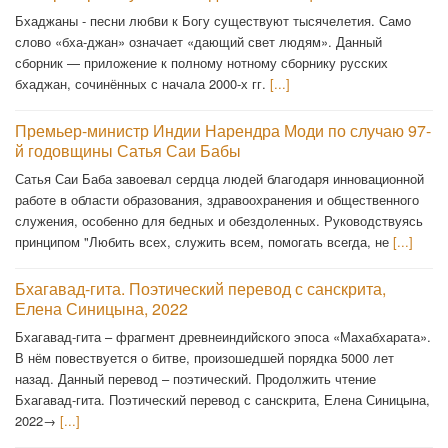
Бхаджаны - песни любви к Богу существуют тысячелетия. Само
слово «бха-джан» означает «дающий свет людям». Данный
сборник — приложение к полному нотному сборнику русских
бхаджан, сочинённых с начала 2000-х гг.
[...]
Премьер-министр Индии Нарендра Моди по случаю 97-
й годовщины Сатья Саи Бабы
Сатья Саи Баба завоевал сердца людей благодаря инновационной
работе в области образования, здравоохранения и общественного
служения, особенно для бедных и обездоленных. Руководствуясь
принципом "Любить всех, служить всем, помогать всегда, не
[...]
Бхагавад-гита. Поэтический перевод с санскрита,
Елена Синицына, 2022
Бхагавад-гита – фрагмент древнеиндийского эпоса «Махабхарата».
В нём повествуется о битве, произошедшей порядка 5000 лет
назад. Данный перевод – поэтический. Продолжить чтение
Бхагавад-гита. Поэтический перевод с санскрита, Елена Синицына,
2022→
[...]