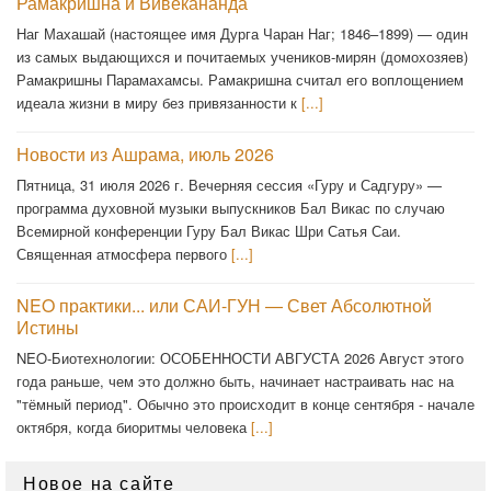
Рамакришна и Вивекананда
Наг Махашай (настоящее имя Дурга Чаран Наг; 1846–1899) — один
из самых выдающихся и почитаемых учеников-мирян (домохозяев)
Рамакришны Парамахамсы. Рамакришна считал его воплощением
идеала жизни в миру без привязанности к
[...]
Новости из Ашрама, июль 2026
Пятница, 31 июля 2026 г. Вечерняя сессия «Гуру и Садгуру» —
программа духовной музыки выпускников Бал Викас по случаю
Всемирной конференции Гуру Бал Викас Шри Сатья Саи.
Священная атмосфера первого
[...]
NEO практики... или САИ-ГУН — Свет Абсолютной
Истины
NEO-Биотехнологии: ОСОБЕННОСТИ АВГУСТА 2026 Август этого
года раньше, чем это должно быть, начинает настраивать нас на
"тёмный период". Обычно это происходит в конце сентября - начале
октября, когда биоритмы человека
[...]
Новое на сайте