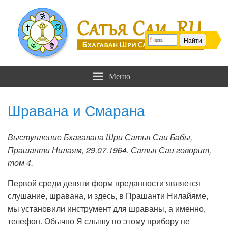
Сатья Саи .RU
Бхагаван Шри Сатья Саи Баба
Меню
Шравана и Смарана
Выступление Бхагавана Шри Сатья Саи Бабы,
Прашанти Нилаям, 29.07.1964. Сатья Саи говорит,
том 4.
Первой среди девяти форм преданности является
слушание, шравана, и здесь, в Прашанти Нилайяме,
мы установили инструмент для шраваны, а именно,
телефон. Обычно Я слышу по этому прибору не