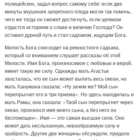
полицейских, задал вопрос самому себе: если две
минуты вкушения запретного плода могли так помочь,
чего же тогда он сможет достигнуть, если целиком
отдастся историям о славе и величии Господа? Он
оставил дурной путь и стал садхаком, ищущим Бога.
Милость Бога снисходит на ревностного садхака,
который со вниманием слушает рассказы об этой
Милости. Имя Бога, произносимое с любовью и верой,
имеет такую же силу. Однажды мать Агастьи
хвасталась, что ее сын может выпить весь океан, но
мать Ханумана сказала: «Ну зачем же? Мой сын
перепрыгнет его в три приема». Но здесь находилась и
мать Рамы, она сказала: «Твой сын перепрыгнет через
океан, произнося имя моего сына, а без него он
беспомощен». Имя — это самая высшая сила. Оно
может дать неслыханную, невообразимую силу и
храбрость. Другие две женщины обсуждали, придало