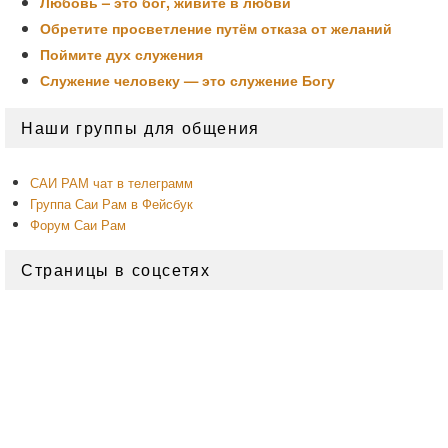
Любовь – это бог, живите в любви
Обретите просветление путём отказа от желаний
Поймите дух служения
Служение человеку — это служение Богу
Область
Наши группы для общения
основной
боковой
панели
САИ РАМ чат в телеграмм
Группа Саи Рам в Фейсбук
Форум Саи Рам
Страницы в соцсетях