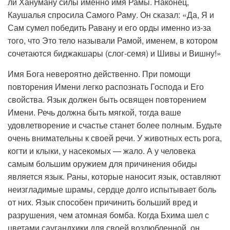
ли Хануману силы именно имя Рамы. Наконец,
Каушалья спросила Самого Раму. Он сказал: «Да, Я и
Сам сумел победить Равану и его орды именно из-за
того, что Это тело называли Рамой, именем, в котором
сочетаются биджакшары (слог-семя) и Шивы и Вишну!»
Имя Бога невероятно действенно. При помощи
повторения Имени легко распознать Господа и Его
свойства. Язык должен быть освящен повторением
Имени. Речь должна быть мягкой, тогда ваше
удовлетворение и счастье станет более полным. Будьте
очень внимательны к своей речи. У животных есть рога,
когти и клыки, у насекомых — жало. А у человека
самым большим оружием для причинения обиды
является язык. Раны, которые наносит язык, оставляют
неизгладимые шрамы, сердце долго испытывает боль
от них. Язык способен причинить больший вред и
разрушения, чем атомная бомба. Когда Бхима шел с
цветами саугандхики для своей возлюбленной, он