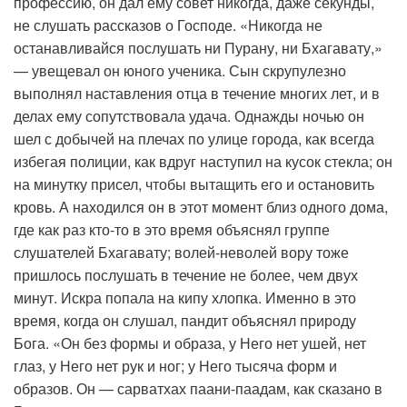
профессию, он дал ему совет никогда, даже секунды,
не слушать рассказов о Господе. «Никогда не
останавливайся послушать ни Пурану, ни Бхагавату,»
— увещевал он юного ученика. Сын скрупулезно
выполнял наставления отца в течение многих лет, и в
делах ему сопутствовала удача. Однажды ночью он
шел с добычей на плечах по улице города, как всегда
избегая полиции, как вдруг наступил на кусок стекла; он
на минутку присел, чтобы вытащить его и остановить
кровь. А находился он в этот момент близ одного дома,
где как раз кто-то в это время объяснял группе
слушателей Бхагавату; волей-неволей вору тоже
пришлось послушать в течение не более, чем двух
минут. Искра попала на кипу хлопка. Именно в это
время, когда он слушал, пандит объяснял природу
Бога. «Он без формы и образа, у Него нет ушей, нет
глаз, у Него нет рук и ног; у Него тысяча форм и
образов. Он — сарватхах паани-паадам, как сказано в