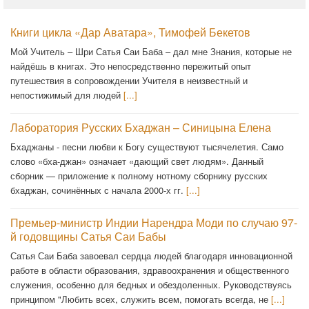
Книги цикла «Дар Аватара», Тимофей Бекетов
Мой Учитель – Шри Сатья Саи Баба – дал мне Знания, которые не
найдёшь в книгах. Это непосредственно пережитый опыт
путешествия в сопровождении Учителя в неизвестный и
непостижимый для людей
[...]
Лаборатория Русских Бхаджан – Синицына Елена
Бхаджаны - песни любви к Богу существуют тысячелетия. Само
слово «бха-джан» означает «дающий свет людям». Данный
сборник — приложение к полному нотному сборнику русских
бхаджан, сочинённых с начала 2000-х гг.
[...]
Премьер-министр Индии Нарендра Моди по случаю 97-
й годовщины Сатья Саи Бабы
Сатья Саи Баба завоевал сердца людей благодаря инновационной
работе в области образования, здравоохранения и общественного
служения, особенно для бедных и обездоленных. Руководствуясь
принципом "Любить всех, служить всем, помогать всегда, не
[...]