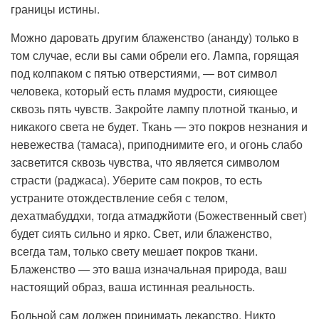
границы истины.
Можно даровать другим блаженство (ананду) только в
том случае, если вы сами обрели его. Лампа, горящая
под колпаком с пятью отверстиями, — вот символ
человека, который есть пламя мудрости, сияющее
сквозь пять чувств. Закройте лампу плотной тканью, и
никакого света не будет. Ткань — это покров незнания и
невежества (тамаса), приподнимите его, и огонь слабо
засветится сквозь чувства, что является символом
страсти (раджаса). Уберите сам покров, то есть
устраните отождествление себя с телом,
дехатмабуддхи, тогда атмаджйоти (Божественный свет)
будет сиять сильно и ярко. Свет, или блаженство,
всегда там, только свету мешает покров ткани.
Блаженство — это ваша изначальная природа, ваш
настоящий образ, ваша истинная реальность.
Больной сам должен принимать лекарство. Никто