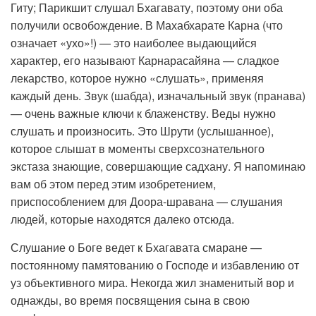
Гиту; Парикшит слушал Бхагавату, поэтому они оба
получили освобождение. В Махабхарате Карна (что
означает «ухо»!) — это наиболее выдающийся
характер, его называют Карнарасайяна — сладкое
лекарство, которое нужно «слушать», применяя
каждый день. Звук (шабда), изначальный звук (пранава)
— очень важные ключи к блаженству. Веды нужно
слушать и произносить. Это Шрути (услышанное),
которое слышат в моменты сверхсознательного
экстаза знающие, совершающие садхану. Я напоминаю
вам об этом перед этим изобретением,
приспособлением для Доора-шравана — слушания
людей, которые находятся далеко отсюда.
Слушание о Боге ведет к Бхагавата смаране —
постоянному памятованию о Господе и избавлению от
уз объективного мира. Некогда жил знаменитый вор и
однажды, во время посвящения сына в свою