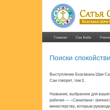
Сатья Саи .R
Бхагаван Шри Сатья Саи Баба
Основное
Главная
Саи Баба
Учени
меню
Поиски спокойств
Выступление Бхагавана Шри Сат
Саи говорит, том 2.
Название, выбранное для ваше
рабочих
— «Санатана»
(вечност
министерству, которым руководи