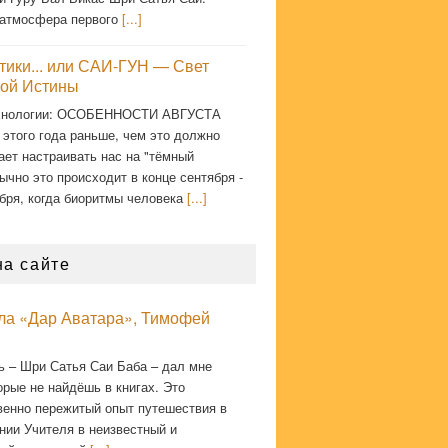
атмосфера первого
[...]
тики... или САИ-ГУН — Свет
ой Истины
хнологии: ОСОБЕННОСТИ АВГУСТА
 этого года раньше, чем это должно
ает настраивать нас на "тёмный
ычно это происходит в конце сентября -
бря, когда биоритмы человека
[...]
на сайте
кла «Дар Аватара», Тимофей
ь – Шри Сатья Саи Баба – дал мне
орые не найдёшь в книгах. Это
венно пережитый опыт путешествия в
нии Учителя в неизвестный и