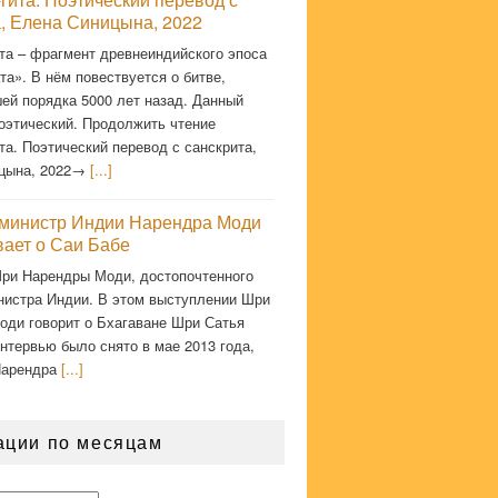
а, Елена Синицына, 2022
та – фрагмент древнеиндийского эпоса
а». В нём повествуется о битве,
ей порядка 5000 лет назад. Данный
оэтический. Продолжить чтение
та. Поэтический перевод с санскрита,
цына, 2022→
[...]
министр Индии Нарендра Моди
вает о Саи Бабе
ри Нарендры Моди, достопочтенного
нистра Индии. В этом выступлении Шри
оди говорит о Бхагаване Шри Сатья
нтервью было снято в мае 2013 года,
Нарендра
[...]
ации по месяцам