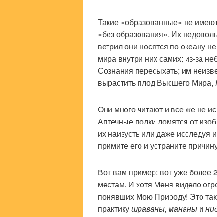
Такие «образованные» не имеют
«без образования». Их недоволь
ветрил они носятся по океану н
мира внутри них самих; из-за н
Сознания пересыхать; им неизве
вырастить плод Высшего Мира,
Они много читают и все же не и
Аптечные полки ломятся от изоб
их наизусть или даже исследуя 
примите его и устраните причину
Вот вам пример: вот уже более 
местам. И хотя Меня видело огр
понявших Мою Природу! Это так
практику
шраваны, мананы
и
ни