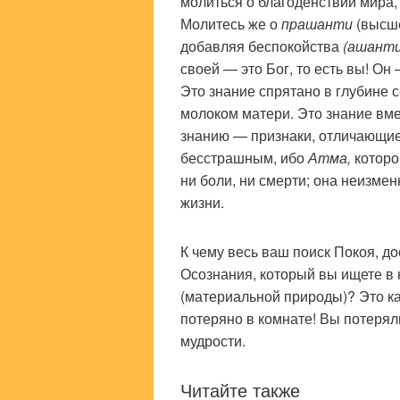
молиться о благоденствии мира, 
Молитесь же о
прашанти
(высше
добавляя беспокойства
(ашанти
своей — это Бог, то есть вы! О
Это знание спрятано в глубине 
молоком матери. Это знание вме
знанию — признаки, отличающие
бесстрашным, ибо
Атма,
которо
ни боли, ни смерти; она неизменн
жизни.
К чему весь ваш поиск Покоя, д
Осознания, который вы ищете в
(материальной природы)? Это ка
потеряно в комнате! Вы потеряли
мудрости.
Читайте также