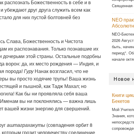
ак распознать Божественность в себе и в
Священная 
 и убеждают друг друга служить всем как
тало для них пустой болтовней без
NEO прак
Абсолютн
NEO-Биоте
2026 Август
сь Слава, Божественность и Чистота
быть, начин
дам их распознавания. Только познавшие их
период". Об
и дочерьми этой страны. Остальные подобны
начале октя
а ворон: да, их место рождения — Индия, и
ная порода!
Гуру
Нанак возгласил, что не
веры вы просто ходячие трупы! Ваша жизнь
Новое 
лестящей и пышной, как Тадж Махал; но
огила! Как бы ни проявляла себя ваша
Книги ци
 Именам вы ни поклонялись — важна лишь
Бекетов
ет вашей жизни энергию для свершений.
Мой Учител
Знания, кот
непосредст
руг
аштаграхакуты
(совпадения орбит 8
сопровожде
, которым грозит человечеству соединение