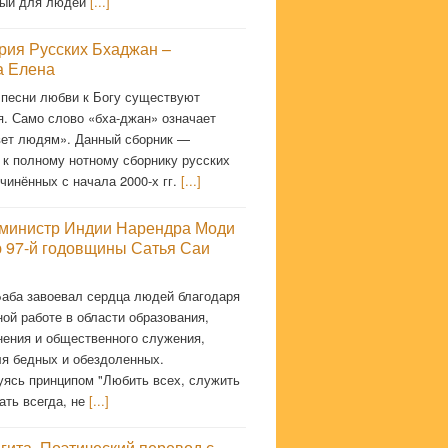
мый для людей
[...]
рия Русских Бхаджан –
 Елена
 песни любви к Богу существуют
я. Само слово «бха-джан» означает
ет людям». Данный сборник —
 к полному нотному сборнику русских
чинённых с начала 2000-х гг.
[...]
министр Индии Нарендра Моди
ю 97-й годовщины Сатья Саи
Баба завоевал сердца людей благодаря
ой работе в области образования,
нения и общественного служения,
ля бедных и обездоленных.
уясь принципом "Любить всех, служить
ать всегда, не
[...]
гита. Поэтический перевод с