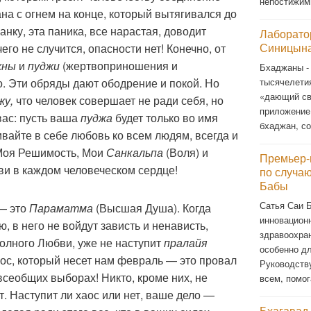
непостижи
на с огнем на конце, который вытягивался до
анку, эта паника, все нарастая, доводит
Лаборато
Синицына
его не случится, опасности нет! Конечно, от
жны
и
пуджи
(жертвоприношения и
Бхаджаны -
тысячелети
о. Эти обряды дают ободрение и покой. Но
«дающий св
жу,
что человек совершает не ради себя, но
приложение
вас: пусть ваша
пуджа
будет только во имя
бхаджан, со
вайте в себе любовь ко всем людям, всегда и
 Моя Решимость, Мои
Санкальпа
(Воля) и
Премьер-
ви в каждом человеческом сердце!
по случа
Бабы
Сатья Саи 
— это
Параматма
(Высшая Душа). Когда
инновационн
 в него не войдут зависть и ненависть,
здравоохра
полного Любви, уже не наступит
пралайя
особенно д
ос, который несет нам февраль — это провал
Руководств
сеобщих выборах! Никто, кроме них, не
всем, помог
. Наступит ли хаос или нет, ваше дело —
Бхагавад-