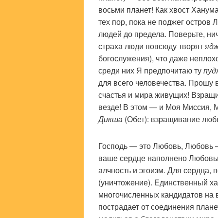
восьми планет! Как хвост Ханума
тех пор, пока не поджег остров Л
людей до предела. Поверьте, нич
страха люди повсюду творят
яд
богослужения), что даже неплох
среди них Я предпочитаю ту
пуд
для всего человечества. Прошу 
счастья и мира живущих! Взращи
везде! В этом — и Моя Миссия,
Дикша
(Обет): взращивание люб
Господь — это Любовь, Любовь 
ваше сердце наполнено Любовью,
алчность и эгоизм. Для сердца, 
(уничтожение). Единственный ха
многочисленных кандидатов на в
пострадает от соединения планет