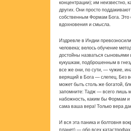
концентрации); им неизвестно, к
других. Они просто поддакивают
собственным Формам Бога. Это с
вдохновения и смысла.
Издревле в Индии превозносили
человека; велось обучение мето
достойны назваться сыновьями 
кукушкам, подброшенным в гнезд
все же они, по сути, — чужие, и
верящий в Бога — слепец. Без 
может быть столь же богатой, б
запомните: Тадж — всего лишь м
набожность, каким бы Формам и
сама ваша вера! Только вера да
И вся эта паника и болтовня вок
планет) — обо всех катастрофах