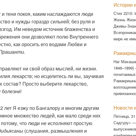
Истории и
Стих 2210:
 и тени покоя, каким наслаждаются люди
Жизнь Жизн
ство и нужды гораздо сильней; без руля и
Дживы-Знан
евзгод. Им неведом источник блаженства и
Всепроника
ебрежения они дозволяют полю Внутреннего
мире не им
стно, как оросить его водами Любви и
Прашанти.
Рамакриш
Наг Махаша
1846–1899)
справляют ни свой образ мыслей, ни жизни.
почитаемых
илия лекарств; но исцелитесь ли вы, заучивая
Рамакришны
их состав? Просто выберите лекарство,
воплощение
 болезни!
привязанно
Новости 
22 лет Я езжу по Бангалору и многим другим
омное множество людей, как мало среди них
Пятница, 31
Садгуру» —
 потому, что люди не исполняют простую
выпускнико
дидьясаны
(слушания, размышления и
конференци