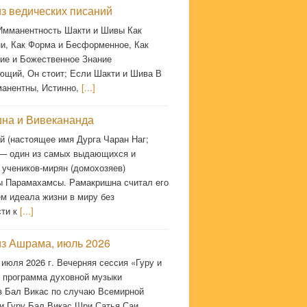
з ведических писаний
 Имманентность Шакти и Шивы Как
и, Как Форма и Бесформенное, Как
ие и Божественное Знание
ющий, Он стоит; Если Шакти и Шива В
манентны, Истинно,
[...]
на и Вивекананда
й (настоящее имя Дурга Чаран Наг;
 — один из самых выдающихся и
 учеников-мирян (домохозяев)
 Парамахамсы. Рамакришна считал его
м идеала жизни в миру без
сти к
[...]
из Ашрама, июль 2026
 июля 2026 г. Вечерняя сессия «Гуру и
 программа духовной музыки
в Бал Викас по случаю Всемирной
и Гуру Бал Викас Шри Сатья Саи.