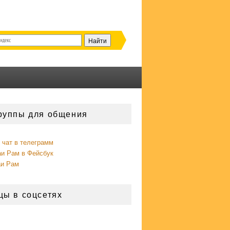
руппы для общения
чат в телеграмм
аи Рам в Фейсбук
аи Рам
цы в соцсетях