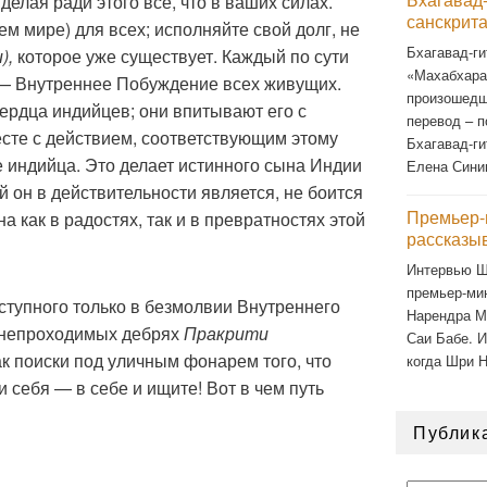
делая ради этого все, что в ваших силах.
санскрит
м мире) для всех; исполняйте свой долг, не
Бхагавад-ги
),
которое уже существует. Каждый по сути
«Махабхарат
н — Внутреннее Побуждение всех живущих.
произошедш
сердца индийцев; они впитывают его с
перевод – п
сте с действием, соответствующим этому
Бхагавад-ги
 индийца. Это делает истинного сына Индии
Елена Сини
й он в действительности является, не боится
Премьер-
а как в радостях, так и в превратностях этой
рассказы
Интервью Ш
премьер-ми
оступного только в безмолвии Внутреннего
Нарендра М
 непроходимых дебрях
Пракрити
Саи Бабе. И
к поиски под уличным фонарем того, что
когда Шри 
 себя — в себе и ищите! Вот в чем путь
Публик