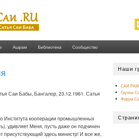
U
е
Ашрам
Библиотека
Сообщество
Область
Наши г
ия
основной
боковой
панели
САИ РАМ 
Группа С
ья Саи Бабы, Бангалор, 23.12.1961. Сатья
Форум С
Страни
го Института кооперации промышленных
ь), удивляет Меня, пусть даже он подчинен
т присутствующий здесь министр! И все же,