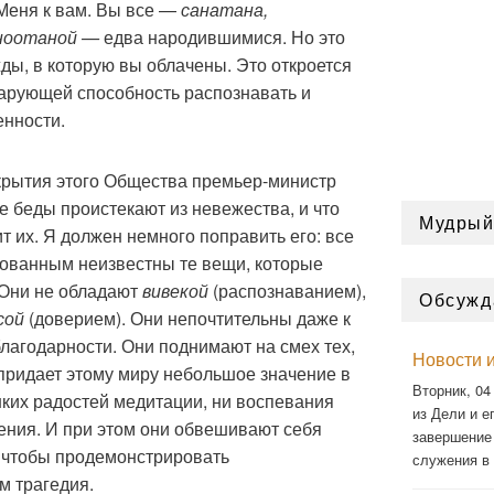
Меня к вам. Вы все —
санатана,
ноотаной —
едва народившимися. Но это
ды, в которую вы облачены. Это откроется
дарующей способность распознавать и
нности.
крытия этого Общества премьер-министр
 беды проистекают из невежества, и что
Мудрый
 их. Я должен немного поправить его: все
азованным неизвестны те вещи, которые
 Они не обладают
вивекой
(распознаванием),
Обсужд
сой
(доверием). Они непочтительны даже к
лагодарности. Они поднимают на смех тех,
Новости и
о придает этому миру небольшое значение в
Вторник, 04
нких радостей медитации, ни воспевания
из Дели и ег
ения. И при этом они обвешивают себя
завершение
 чтобы продемонстрировать
служения в
м трагедия.