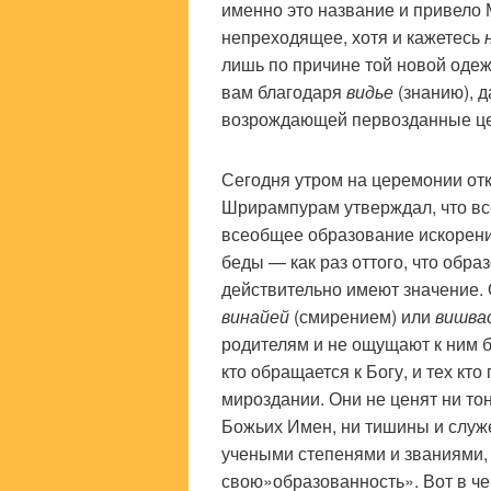
именно это название и привело 
непреходящее, хотя и кажетесь
лишь по причине той новой одеж
вам благодаря
видье
(знанию), 
возрождающей первозданные це
Сегодня утром на церемонии от
Шрирампурам утверждал, что все
всеобщее образование искоренит
беды — как раз оттого, что обр
действительно имеют значение.
винайей
(смирением) или
вишва
родителям и не ощущают к ним б
кто обращается к Богу, и тех кт
мироздании. Они не ценят ни то
Божьих Имен, ни тишины и служ
учеными степенями и званиями,
свою»образованность». Вот в че