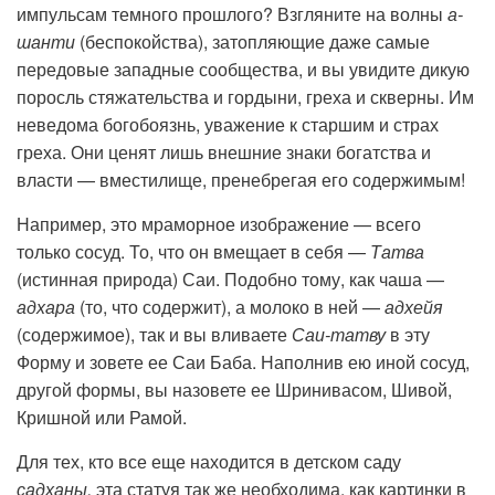
импульсам темного прошлого? Взгляните на волны
а-
шанти
(беспокойства), затопляющие даже самые
передовые западные сообщества, и вы увидите дикую
поросль стяжательства и гордыни, греха и скверны. Им
неведома богобоязнь, уважение к старшим и страх
греха. Они ценят лишь внешние знаки богатства и
власти — вместилище, пренебрегая его содержимым!
Например, это мраморное изображение — всего
только сосуд. То, что он вмещает в себя —
Татва
(истинная природа) Саи. Подобно тому, как чаша —
адхара
(то, что содержит), а молоко в ней —
адхейя
(содержимое), так и вы вливаете
Саи-татву
в эту
Форму и зовете ее Саи Баба. Наполнив ею иной сосуд,
другой формы, вы назовете ее Шринивасом, Шивой,
Кришной или Рамой.
Для тех, кто все еще находится в детском саду
садханы,
эта статуя так же необходима, как картинки в