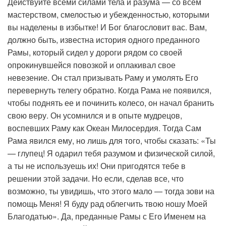
Действуйте всеми силами тела и разума — со всем
мастерством, смелостью и убежденностью, которыми
вы наделены в избытке! И Бог благословит вас. Вам,
должно быть, известна история одного преданного
Рамы, который сидел у дороги рядом со своей
опрокинувшейся повозкой и оплакивал свое
невезение. Он стал призывать Раму и умолять Его
перевернуть телегу обратно. Когда Рама не появился,
чтобы поднять ее и починить колесо, он начал бранить
свою веру. Он усомнился и в опыте мудрецов,
воспевших Раму как Океан Милосердия. Тогда Сам
Рама явился ему, но лишь для того, чтобы сказать: «Ты
— глупец! Я одарил тебя разумом и физической силой,
а ты не используешь их! Они пригодятся тебе в
решении этой задачи. Но если, сделав все, что
возможно, ты увидишь, что этого мало — тогда зови на
помощь Меня! Я буду рад облегчить твою ношу Моей
Благодатью». Да, преданные Рамы с Его Именем на