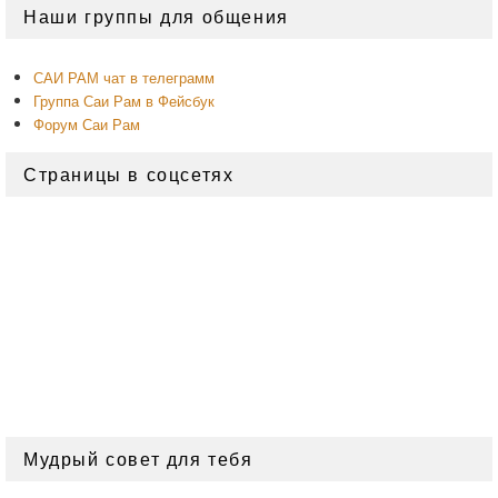
Область
Наши группы для общения
основной
боковой
панели
САИ РАМ чат в телеграмм
Группа Саи Рам в Фейсбук
Форум Саи Рам
Страницы в соцсетях
Мудрый совет для тебя