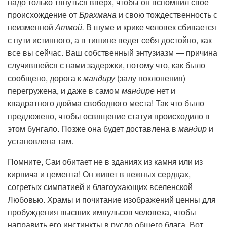
надо только тянуться вверх, чтобы он вспомнил свое
происхождение от
Брахмана
и свою тождественность с
неизменной
Атмой.
В шуме и крике человек сбивается
с пути истинного, а в тишине ведет себя достойно, как
все вы сейчас. Ваш собственный энтузиазм — причина
случившейся с нами задержки, потому что, как было
сообщено, дорога к
мандиру
(залу поклонения)
перегружена, и даже в самом
мандире
нет и
квадратного дюйма свободного места! Так что было
предложено, чтобы освящение статуи происходило в
этом бунгало. Позже она будет доставлена в
мандир
и
установлена там.
Помните, Саи обитает не в зданиях из камня или из
кирпича и цемента! Он живет в нежных сердцах,
согретых симпатией и благоухающих вселенской
Любовью. Храмы и почитание изображений ценны для
пробуждения высших импульсов человека, чтобы
направить его инстинкты в русло общего блага. Вот