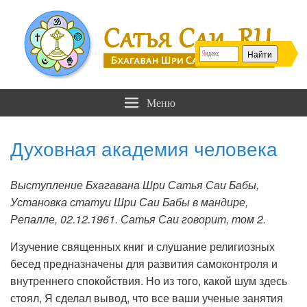
Сатья Саи .RU
Бхагаван Шри Сатья Саи Баба
Меню
Духовная академия человека
Выступление Бхагавана Шри Сатья Саи Бабы,
Установка статуи Шри Саи Бабы в мандире,
Репалле, 02.12.1961. Сатья Саи говорит, том 2.
Изучение священных книг и слушание религиозных
бесед предназначены для развития самоконтроля и
внутреннего спокойствия. Но из того, какой шум здесь
стоял, Я сделал вывод, что все ваши ученые занятия