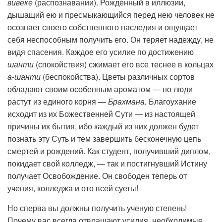
вивеке
(распознавании). Рожденный в иллюзии,
дышащий ею и пресмыкающийся перед нею человек не
осознает своего собственного наследия и ощущает
себя неспособным получить его. Он теряет надежду, не
видя спасения. Каждое его усилие по достижению
шанти
(спокойствия) сжимает его все теснее в кольцах
а-шанти
(беспокойства). Цветы различных сортов
обладают своим особенным ароматом — но люди
растут из единого корня —
Брахмана.
Благоухание
исходит из их Божественней Сути — из настоящей
причины их бытия, ибо каждый из них должен будет
познать эту Суть и тем завершить бесконечную цепь
смертей и рождений. Как студент, получивший диплом,
покидает свой колледж, — так и постигнувший Истину
получает Освобождение. Он свободен теперь от
учения, колледжа и ото всей суеты!
Но сперва вы должны получить ученую степень!
Почему вас всегда отвращают усилия, необходимые