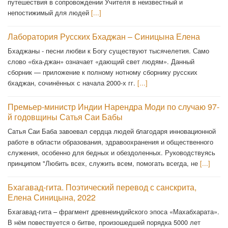
путешествия в сопровождении Учителя в неизвестный и
непостижимый для людей
[...]
Лаборатория Русских Бхаджан – Синицына Елена
Бхаджаны - песни любви к Богу существуют тысячелетия. Само
слово «бха-джан» означает «дающий свет людям». Данный
сборник — приложение к полному нотному сборнику русских
бхаджан, сочинённых с начала 2000-х гг.
[...]
Премьер-министр Индии Нарендра Моди по случаю 97-
й годовщины Сатья Саи Бабы
Сатья Саи Баба завоевал сердца людей благодаря инновационной
работе в области образования, здравоохранения и общественного
служения, особенно для бедных и обездоленных. Руководствуясь
принципом "Любить всех, служить всем, помогать всегда, не
[...]
Бхагавад-гита. Поэтический перевод с санскрита,
Елена Синицына, 2022
Бхагавад-гита – фрагмент древнеиндийского эпоса «Махабхарата».
В нём повествуется о битве, произошедшей порядка 5000 лет