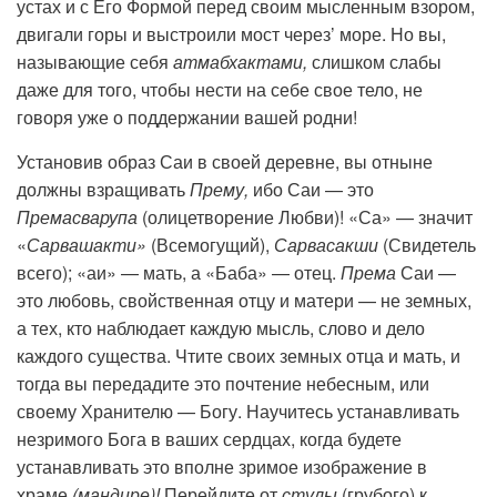
устах и с Его Формой перед своим мысленным взором,
двигали горы и выстроили мост через’ море. Но вы,
называющие себя
атмабхактами,
слишком слабы
даже для того, чтобы нести на себе свое тело, не
говоря уже о поддержании вашей родни!
Установив образ Саи в своей деревне, вы отныне
должны взращивать
Прему,
ибо Саи — это
Премасварупа
(олицетворение Любви)! «Са» — значит
«
Сарвашакти»
(Всемогущий),
Сарвасакши
(Свидетель
всего); «аи» — мать, а «Баба» — отец.
Према
Саи —
это любовь, свойственная отцу и матери — не земных,
а тех, кто наблюдает каждую мысль, слово и дело
каждого существа. Чтите своих земных отца и мать, и
тогда вы передадите это почтение небесным, или
своему Хранителю — Богу. Научитесь устанавливать
незримого Бога в ваших сердцах, когда будете
устанавливать это вполне зримое изображение в
храме
(мандире)!
Перейдите от
стулы
(грубого) к