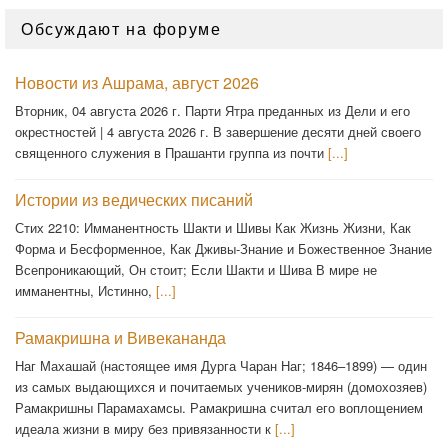
Обсуждают на форуме
Новости из Ашрама, август 2026
Вторник, 04 августа 2026 г. Парти Ятра преданных из Дели и его
окрестностей | 4 августа 2026 г. В завершение десяти дней своего
священного служения в Прашанти группа из почти
[...]
Истории из ведических писаний
Стих 2210: Имманентность Шакти и Шивы Как Жизнь Жизни, Как
Форма и Бесформенное, Как Дживы-Знание и Божественное Знание
Всепроникающий, Он стоит; Если Шакти и Шива В мире не
имманентны, Истинно,
[...]
Рамакришна и Вивекананда
Наг Махашай (настоящее имя Дурга Чаран Наг; 1846–1899) — один
из самых выдающихся и почитаемых учеников-мирян (домохозяев)
Рамакришны Парамахамсы. Рамакришна считал его воплощением
идеала жизни в миру без привязанности к
[...]