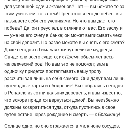
для успешной сдачи экзаменов? Нет — вы бежите то за
этим учителем, то за тем! Превознося его до небес, вы
называете себя его учениками. Но что вам даст его
победа? Да, он преуспел, в отличие от вас. Его заслуги
— уже на его счету в банке; он может выписывать чеки
на свой депозит. Но разве можете вы снять с его счета?
Даже сегодня в Гималаях живут великие мудрецы —
Свидетели всего сущего; их
Према
объем-лет весь
человеческий род! Но вам это не поможет; вам в
одиночку придется протаптывать вашу тропу,
рассчитывая лишь на себя самого. Они дадут вам лишь
путеводные карты и ободрение! Вы собрались сегодня
в Репалле из сотни дальних деревень, и вам известно,
что вскоре придется вернуться домой. Вы неизбежно
должны возвратиться туда, откуда пустились в свое
путешествие через рождение и смерть — к
Брахману
!
Солнце одно, но оно отражается в миллионе сосудов,