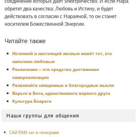
соединение которых дает электричество. И если Нара
обретет два качества: Любовь и Истину, и будет
действовать в согласии с Нараяной, то он станет
носителем Божественной Энергии.
Читайте также
Истинной и настоящей жизнью живёт тот, кто
наполнен любовью
Различение – это средство достижения
самореализации
Развивайте священные и благородные мысли
Верьте в Бога, единственного верного друга
Культура Бхарата
Область
Наши группы для общения
основной
боковой
панели
САИ РАМ чат в телеграмм