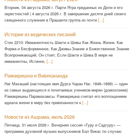
Вторник, 04 августа 2026 г. Парти Ятра преданных из Дели и его
окрестностей | 4 августа 2026 г. В завершение десяти дней своего
священного служения в Прашанти группа из почти
[...]
Истории из ведических писаний
Стих 2210: Имманентность Шакти и Шивы Как Жизнь Жизни, Как
Форма и Бесформенное, Как Дживы-Знание и Божественное Знание
Всепроникающий, Он стоит; Если Шакти и Шива В мире не
имманентны, Истинно,
[...]
Рамакришна и Вивекананда
Наг Махашай (настоящее имя Дурга Чаран Наг; 1846–1899) — один
из самых выдающихся и почитаемых учеников-мирян (домохозяев)
Рамакришны Парамахамсы. Рамакришна считал его воплощением
идеала жизни в миру без привязанности к
[...]
Новости из Ашрама, июль 2026
Пятница, 31 июля 2026 г. Вечерняя сессия «Гуру и Садгуру» —
программа духовной музыки выпускников Бал Викас по случаю