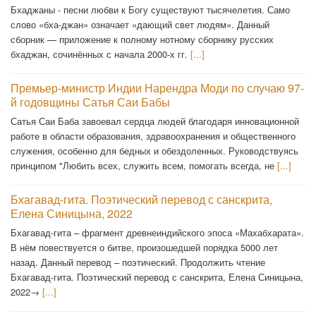
Бхаджаны - песни любви к Богу существуют тысячелетия. Само
слово «бха-джан» означает «дающий свет людям». Данный
сборник — приложение к полному нотному сборнику русских
бхаджан, сочинённых с начала 2000-х гг.
[...]
Премьер-министр Индии Нарендра Моди по случаю 97-
й годовщины Сатья Саи Бабы
Сатья Саи Баба завоевал сердца людей благодаря инновационной
работе в области образования, здравоохранения и общественного
служения, особенно для бедных и обездоленных. Руководствуясь
принципом "Любить всех, служить всем, помогать всегда, не
[...]
Бхагавад-гита. Поэтический перевод с санскрита,
Елена Синицына, 2022
Бхагавад-гита – фрагмент древнеиндийского эпоса «Махабхарата».
В нём повествуется о битве, произошедшей порядка 5000 лет
назад. Данный перевод – поэтический. Продолжить чтение
Бхагавад-гита. Поэтический перевод с санскрита, Елена Синицына,
2022→
[...]