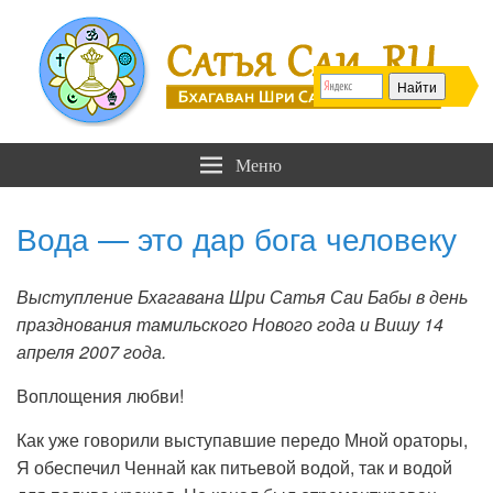
Сатья Саи .RU
Бхагаван Шри Сатья Саи Баба
Меню
Вода — это дар бога человеку
Выступление Бхагавана Шри Сатья Саи Бабы в день
празднования тамильского Нового года и Вишу 14
апреля 2007 года.
Воплощения любви!
Как уже говорили выступавшие передо Мной ораторы,
Я обеспечил Ченнай как питьевой водой, так и водой