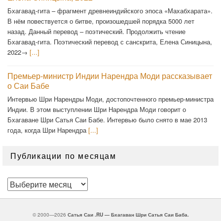
Бхагавад-гита – фрагмент древнеиндийского эпоса «Махабхарата».
В нём повествуется о битве, произошедшей порядка 5000 лет
назад. Данный перевод – поэтический. Продолжить чтение
Бхагавад-гита. Поэтический перевод с санскрита, Елена Синицына,
2022→
[...]
Премьер-министр Индии Нарендра Моди рассказывает
о Саи Бабе
Интервью Шри Нарендры Моди, достопочтенного премьер-министра
Индии. В этом выступлении Шри Нарендра Моди говорит о
Бхагаване Шри Сатья Саи Бабе. Интервью было снято в мае 2013
года, когда Шри Нарендра
[...]
Публикации по месяцам
Публикации
по
месяцам
© 2000—2026
Сатья Саи .RU — Бхагаван Шри Сатья Саи Баба.