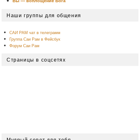
Вы — воплощение Бога
Область
Наши группы для общения
основной
боковой
панели
САИ РАМ чат в телеграмм
Группа Саи Рам в Фейсбук
Форум Саи Рам
Страницы в соцсетях
Мудрый совет для тебя