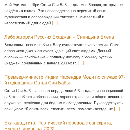
Мой Учитель – Шри Сатья Саи Баба – дал мне Знания, которые не
найдёшь в книгах. Это непосредственно пережитый опыт
путешествия в сопровождении Учителя в неизвестный и
непостижимый для людей
[...]
Лаборатория Русских Бхаджан – Синицына Елена
Бхаджаны - песни любви к Богу существуют тысячелетия. Само
слово «бха-джан» означает «дающий свет людям». Данный
сборник — приложение к полному нотному сборнику русских
бхаджан, сочинённых с начала 2000-х гг.
[...]
Премьер-министр Индии Нарендра Моди по случаю 97-
й годовщины Сатья Саи Бабы
Сатья Саи Баба завоевал сердца людей благодаря инновационной
работе в области образования, здравоохранения и общественного
служения, особенно для бедных и обездоленных. Руководствуясь
принципом "Любить всех, служить всем, помогать всегда, не
[...]
Бхагавад-гита. Поэтический перевод с санскрита,
Елена Синицына, 2022