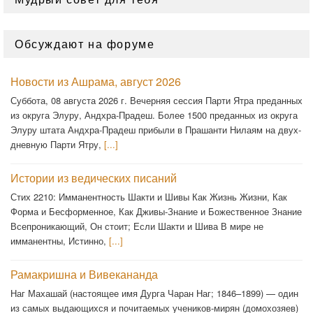
Обсуждают на форуме
Новости из Ашрама, август 2026
Суббота, 08 августа 2026 г. Вечерняя сессия Парти Ятра преданных
из округа Элуру, Андхра-Прадеш. Более 1500 преданных из округа
Элуру штата Андхра-Прадеш прибыли в Прашанти Нилаям на двух-
дневную Парти Ятру,
[...]
Истории из ведических писаний
Стих 2210: Имманентность Шакти и Шивы Как Жизнь Жизни, Как
Форма и Бесформенное, Как Дживы-Знание и Божественное Знание
Всепроникающий, Он стоит; Если Шакти и Шива В мире не
имманентны, Истинно,
[...]
Рамакришна и Вивекананда
Наг Махашай (настоящее имя Дурга Чаран Наг; 1846–1899) — один
из самых выдающихся и почитаемых учеников-мирян (домохозяев)