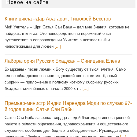
Новое на сайте
Книги цикла «Дар Аватара», Тимофей Бекетов
Мой Учитель – Шри Сатья Саи Баба – дал мне Знания, которые не
найдёшь в книгах. Это непосредственно пережитый опыт
путешествия в сопровождении Учителя в неизвестный и
непостижимый для людей
[...]
Лаборатория Русских Бхаджан – Синицына Елена
Бхаджаны - песни любви к Богу существуют тысячелетия. Само
слово «бха-джан» означает «дающий свет людям». Данный
сборник — приложение к полному нотному сборнику русских
бхаджан, сочинённых с начала 2000-х гг.
[...]
Премьер-министр Индии Нарендра Моди по случаю 97-
й годовщины Сатья Саи Бабы
Сатья Саи Баба завоевал сердца людей благодаря инновационной
работе в области образования, здравоохранения и общественного
служения, особенно для бедных и обездоленных. Руководствуясь
принципом "Любить всех, служить всем, помогать всегда, не
[...]