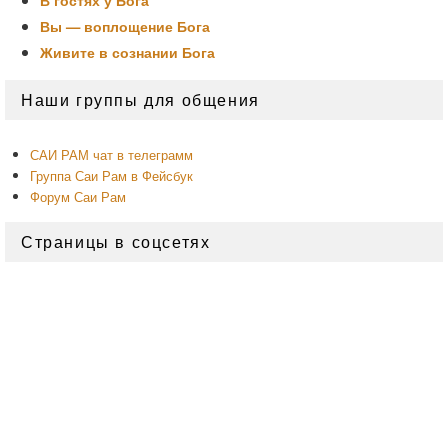
Вы — воплощение Бога
Живите в сознании Бога
Область
Наши группы для общения
основной
боковой
панели
САИ РАМ чат в телеграмм
Группа Саи Рам в Фейсбук
Форум Саи Рам
Страницы в соцсетях