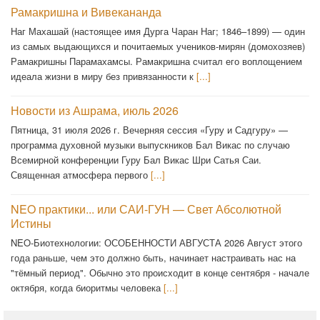
Рамакришна и Вивекананда
Наг Махашай (настоящее имя Дурга Чаран Наг; 1846–1899) — один
из самых выдающихся и почитаемых учеников-мирян (домохозяев)
Рамакришны Парамахамсы. Рамакришна считал его воплощением
идеала жизни в миру без привязанности к
[...]
Новости из Ашрама, июль 2026
Пятница, 31 июля 2026 г. Вечерняя сессия «Гуру и Садгуру» —
программа духовной музыки выпускников Бал Викас по случаю
Всемирной конференции Гуру Бал Викас Шри Сатья Саи.
Священная атмосфера первого
[...]
NEO практики... или САИ-ГУН — Свет Абсолютной
Истины
NEO-Биотехнологии: ОСОБЕННОСТИ АВГУСТА 2026 Август этого
года раньше, чем это должно быть, начинает настраивать нас на
"тёмный период". Обычно это происходит в конце сентября - начале
октября, когда биоритмы человека
[...]