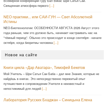
Всемирной конференции Гуру Бал Викас Шри Сатья Саи.
Священная атмосфера первого
[...]
NEO практики... или САИ-ГУН — Свет Абсолютной
Истины
NEO-Биотехнологии: ОСОБЕННОСТИ АВГУСТА 2026 Август этого
года раньше, чем это должно быть, начинает настраивать нас на
"тёмный период". Обычно это происходит в конце сентября - начале
октября, когда биоритмы человека
[...]
Новое на сайте
Книги цикла «Дар Аватара», Тимофей Бекетов
Мой Учитель – Шри Сатья Саи Баба – дал мне Знания, которые не
найдёшь в книгах. Это непосредственно пережитый опыт
путешествия в сопровождении Учителя в неизвестный и
непостижимый для людей
[...]
Лаборатория Русских Бхаджан – Синицына Елена