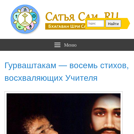
Сатья Саи .RU
Бхагаван Шри Сатья Саи Баба
Меню
Гурваштакам — восемь стихов,
восхваляющих Учителя