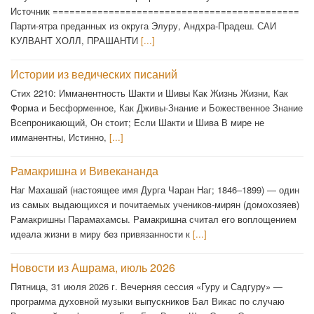
Источник ============================================
Парти-ятра преданных из округа Элуру, Андхра-Прадеш. САИ
КУЛВАНТ ХОЛЛ, ПРАШАНТИ
[...]
Истории из ведических писаний
Стих 2210: Имманентность Шакти и Шивы Как Жизнь Жизни, Как
Форма и Бесформенное, Как Дживы-Знание и Божественное Знание
Всепроникающий, Он стоит; Если Шакти и Шива В мире не
имманентны, Истинно,
[...]
Рамакришна и Вивекананда
Наг Махашай (настоящее имя Дурга Чаран Наг; 1846–1899) — один
из самых выдающихся и почитаемых учеников-мирян (домохозяев)
Рамакришны Парамахамсы. Рамакришна считал его воплощением
идеала жизни в миру без привязанности к
[...]
Новости из Ашрама, июль 2026
Пятница, 31 июля 2026 г. Вечерняя сессия «Гуру и Садгуру» —
программа духовной музыки выпускников Бал Викас по случаю