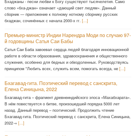
Бхаджаны - песни любви к Богу существуют тысячелетия. Само
слово «бха-джан» означает «дающий свет людям». Данный
сборник — приложение к полному нотному сборнику русских
бхаджан, сочинённых с начала 2000-х гг.
[...]
Премьер-министр Индии Нарендра Моди по случаю 97-
й годовщины Сатья Саи Бабы
Сатья Саи Баба завоевал сердца людей благодаря инновационной
работе в области образования, здравоохранения и общественного
служения, особенно для бедных и обездоленных. Руководствуясь
принципом "Любить всех, служить всем, помогать всегда, не
[...]
Бхагавад-гита. Поэтический перевод с санскрита,
Елена Синицына, 2022
Бхагавад-гита – фрагмент древнеиндийского эпоса «Махабхарата».
В нём повествуется о битве, произошедшей порядка 5000 лет
назад. Данный перевод – поэтический. Продолжить чтение
Бхагавад-гита. Поэтический перевод с санскрита, Елена Синицына,
2022→
[...]