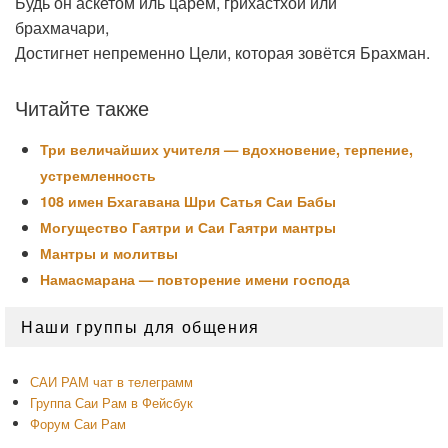
Будь он аскетом иль царём, грихастхой или
брахмачари,
Достигнет непременно Цели, которая зовётся Брахман.
Читайте также
Три величайших учителя — вдохновение, терпение,
устремленность
108 имен Бхагавана Шри Сатья Саи Бабы
Могущество Гаятри и Саи Гаятри мантры
Мантры и молитвы
Намасмарана — повторение имени господа
Область
Наши группы для общения
основной
боковой
панели
САИ РАМ чат в телеграмм
Группа Саи Рам в Фейсбук
Форум Саи Рам