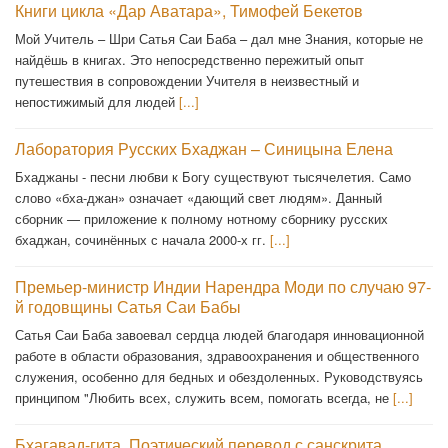
Книги цикла «Дар Аватара», Тимофей Бекетов
Мой Учитель – Шри Сатья Саи Баба – дал мне Знания, которые не
найдёшь в книгах. Это непосредственно пережитый опыт
путешествия в сопровождении Учителя в неизвестный и
непостижимый для людей
[...]
Лаборатория Русских Бхаджан – Синицына Елена
Бхаджаны - песни любви к Богу существуют тысячелетия. Само
слово «бха-джан» означает «дающий свет людям». Данный
сборник — приложение к полному нотному сборнику русских
бхаджан, сочинённых с начала 2000-х гг.
[...]
Премьер-министр Индии Нарендра Моди по случаю 97-
й годовщины Сатья Саи Бабы
Сатья Саи Баба завоевал сердца людей благодаря инновационной
работе в области образования, здравоохранения и общественного
служения, особенно для бедных и обездоленных. Руководствуясь
принципом "Любить всех, служить всем, помогать всегда, не
[...]
Бхагавад-гита. Поэтический перевод с санскрита,