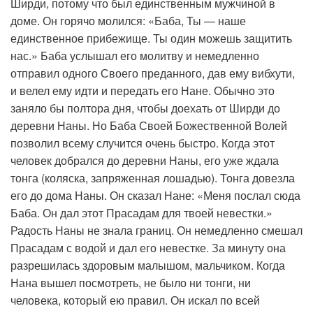
Ширди, потому что был единственным мужчиной в
доме. Он горячо молился: «Баба, Ты — наше
единственное прибежище. Ты один можешь защитить
нас.» Баба услышал его молитву и немедленно
отправил одного Своего преданного, дав ему вибхути,
и велел ему идти и передать его Нане. Обычно это
заняло бы полтора дня, чтобы доехать от Ширди до
деревни Наны. Но Баба Своей Божественной Волей
позволил всему случится очень быстро. Когда этот
человек добрался до деревни Наны, его уже ждала
тонга (коляска, запряженная лошадью). Тонга довезла
его до дома Наны. Он сказал Нане: «Меня послал сюда
Баба. Он дал этот Прасадам для твоей невестки.»
Радость Наны не знала границ. Он немедленно смешал
Прасадам с водой и дал его невестке. За минуту она
разрешилась здоровым малышом, мальчиком. Когда
Нана вышел посмотреть, не было ни тонги, ни
человека, который ею правил. Он искал по всей