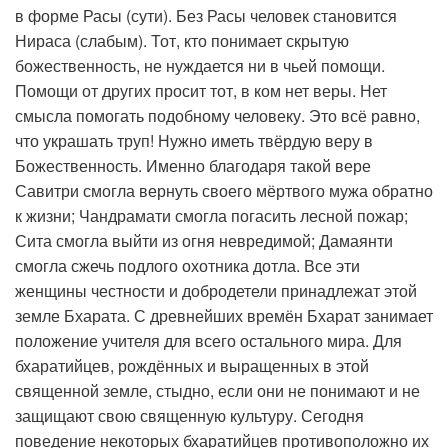
в форме Расы (сути). Без Расы человек становится
Нираса (слабым). Тот, кто понимает скрытую
божественность, не нуждается ни в чьей помощи.
Помощи от других просит тот, в ком нет веры. Нет
смысла помогать подобному человеку. Это всё равно,
что украшать труп! Нужно иметь твёрдую веру в
Божественность. Именно благодаря такой вере
Савитри смогла вернуть своего мёртвого мужа обратно
к жизни; Чандрамати смогла погасить лесной пожар;
Сита смогла выйти из огня невредимой; Дамаянти
смогла сжечь подлого охотника дотла. Все эти
женщины честности и добродетели принадлежат этой
земле Бхарата. С древнейших времён Бхарат занимает
положение учителя для всего остального мира. Для
бхаратийцев, рождённых и выращенных в этой
священной земле, стыдно, если они не понимают и не
защищают свою священную культуру. Сегодня
поведение некоторых бхаратийцев противоположно их