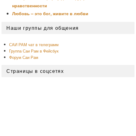
нравственности
Любовь – это бог, живите в любви
Область
Наши группы для общения
основной
боковой
панели
САИ РАМ чат в телеграмм
Группа Саи Рам в Фейсбук
Форум Саи Рам
Страницы в соцсетях