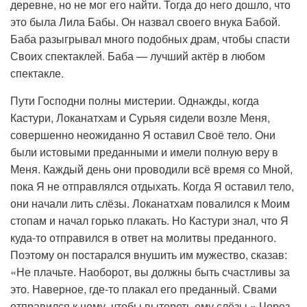
деревне, но не мог его найти. Тогда до него дошло, что
это была Лила Бабы. Он назвал своего внука Бабой.
Баба разыгрывал много подобных драм, чтобы спасти
Своих спектаклей. Баба — лучший актёр в любом
спектакле.
Пути Господни полны мистерии. Однажды, когда
Кастури, Локанатхам и Сурьяя сидели возле Меня,
совершенно неожиданно Я оставил Своё тело. Они
были истовыми преданными и имели полную веру в
Меня. Каждый день они проводили всё время со Мной,
пока Я не отправлялся отдыхать. Когда Я оставил тело,
они начали лить слёзы. Локанатхам повалился к Моим
стопам и начал горько плакать. Но Кастури знал, что Я
куда-то отправился в ответ на молитвы преданного.
Поэтому он постарался внушить им мужество, сказав:
«Не плачьте. Наоборот, вы должны быть счастливы за
это. Наверное, где-то плакал его преданный. Свами
отправился к нему, чтобы вытереть ему слёзы.» Через