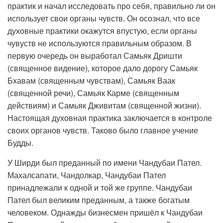
практик и начал исследовать про себя, правильно ли он
использует свои органы чувств. Он осознал, что все
духовные практики окажутся впустую, если органы
чувуств не используются правильным образом. В
первую очередь он выработал Самьяк Дришти
(священное видение), которое дало дорогу Самьяк
Бхавам (священным чувствам), Самьяк Ваак
(священной речи), Самьяк Карме (священным
действиям) и Самьяк Дживитам (священной жизни).
Настоящая духовная практика заключается в контроле
своих органов чувств. Таково было главное учение
Будды.
У Ширди был преданный по имени Чандубаи Пател.
Махалсапати, Чандолкар, Чандубаи Пател
принадлежали к одной и той же группе. Чандубаи
Пател был великим преданным, а также богатым
человеком. Однажды бизнесмен пришёл к Чандубаи