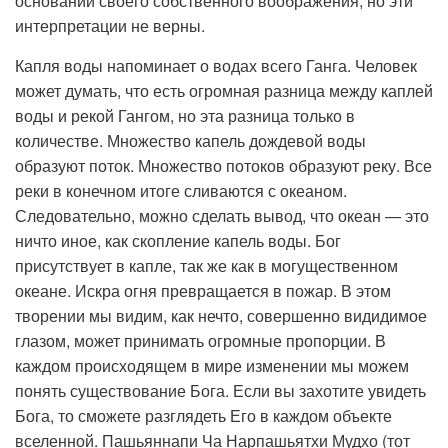
основании своего собственного воображения, но эти
интерпретации не верны.
Капля воды напоминает о водах всего Ганга. Человек
может думать, что есть огромная разница между каплей
воды и рекой Гангом, но эта разница только в
количестве. Множество капель дождевой воды
образуют поток. Множество потоков образуют реку. Все
реки в конечном итоге сливаются с океаном.
Следовательно, можно сделать вывод, что океан — это
ничто иное, как скопление капель воды. Бог
присутствует в капле, так же как в могущественном
океане. Искра огня превращается в пожар. В этом
творении мы видим, как нечто, совершенно видидимое
глазом, может принимать огромные пропорции. В
каждом происходящем в мире изменении мы можем
понять существование Бога. Если вы захотите увидеть
Бога, то сможете разглядеть Его в каждом объекте
вселенной. Пашьяннапи Ча Нарпашьятхи Мудхо (тот