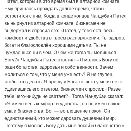
Пател, который в это время был в алтарной комнате.
Ему пришлось прождать долгое время, чтобы
встретится с ним. Когда в конце концов Чандубаи Пател
вынырнул из алтарной комнате, бизнесмен не
выдержал и спросил его: «Пател, у тебя есть весь
комфорт и удобства в твоём распоряжении. Ты здоров,
богат и благословлён хорошими детьми. Ты не
нуждаешься ни в чём. О чём же тогда ты молишься
Богу?» Чандубаи Пател ответил: «Я молюсь Богу не
ради богатства, здоровья и собственности. Зачем
молиться о том, что у меня уже есть? Я не глупец,
чтобы это делать. Я прошу у Бога то, чего у меня нет.»
Удивившись его ответом, бизнесмен спросил: «Разве
тебе чего-нибудь не хватает?» Тогда Чандубаи сказал:
«Я имею весь комфорт и удобства, но не имею покоя
ума и блаженства. Бог — воплощение покоя. Он
единственный, кто может даровать душевный мир.
Поэтому я молюсь Богу дать мне покой и блаженство.»