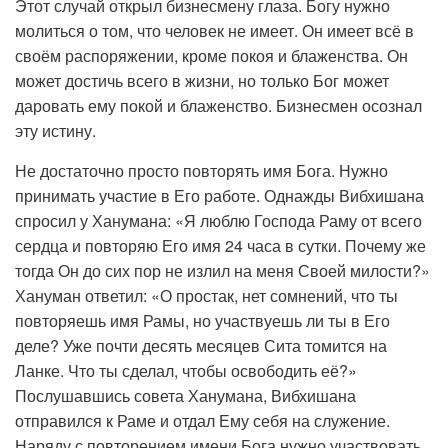
Этот случай открыл бизнесмену глаза. Богу нужно
молиться о том, что человек не имеет. Он имеет всё в
своём распоряжении, кроме покоя и блаженства. Он
может достичь всего в жизни, но только Бог может
даровать ему покой и блаженство. Бизнесмен осознал
эту истину.
Не достаточно просто повторять имя Бога. Нужно
принимать участие в Его работе. Однажды Вибхишана
спросил у Ханумана: «Я люблю Господа Раму от всего
сердца и повторяю Его имя 24 часа в сутки. Почему же
тогда Он до сих пор не излил на меня Своей милости?»
Хануман ответил: «О простак, нет сомнений, что ты
повторяешь имя Рамы, но участвуешь ли ты в Его
деле? Уже почти десять месяцев Сита томится на
Ланке. Что ты сделал, чтобы освободить её?»
Послушавшись совета Ханумана, Вибхишана
отправился к Раме и отдал Ему себя на служение.
Наряду с повторением имени Бога нужно участвовать