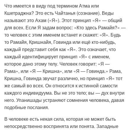
Что имеется в виду под термином Атма или
Кшетраджна? Это есть Чайтанья (сознание). Веды
называют это Ахам («Я»). Этот принцип «Я» — общий
для всех. Если Я задам вопрос: «Кто здесь Рамайя?» —
то человек с этим именем встанет и скажет: «Я». Будь
то Рамайя, Кришнайя, Говинда или ещё кто-нибудь,
каждый представит себя как «Я». Это означает, что
каждый идентифицирует принцип «Я» с именем,
которое дано этому телу. Человек говорит: «Я —
Рама», или «Я — Кришна», или «Я — Говинда.» Рама,
Кришна, Говинда звучат различно, но принцип «Я» тот
же самый во всех. Он относится к истинной самости
каждого индивидуума. Вы не это тело; вы — дух внутри
него. Упанишады устраняют сомнения человека, давая
подобные послания.
В человеке есть некая сила, которая не может быть
непосредственно воспринята или понята. Западные