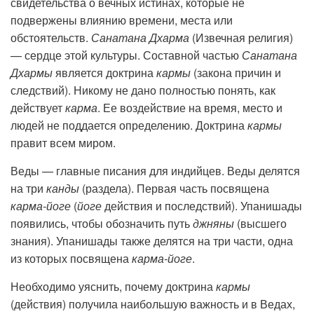
свидетельства о вечных истинах, которые не
подвержены влиянию времени, места или
обстоятельств.
Санатана Дхарма
(Извечная религия)
— сердце этой культуры. Составной частью
Санатана
Дхармы
является доктрина
кармы
(закона причин и
следствий). Никому не дано полностью понять, как
действует
карма
. Ее воздействие на время, место и
людей не поддается определению. Доктрина
кармы
правит всем миром.
Веды — главные писания для индийцев. Веды делятся
на три
канды
(раздела). Первая часть посвящена
карма-йоге
(
йоге
действия и последствий). Упанишады
появились, чтобы обозначить путь
джняны
(высшего
знания). Упанишады также делятся на три части, одна
из которых посвящена
карма-йоге
.
Необходимо уяснить, почему доктрина
кармы
(действия) получила наибольшую важность и в Ведах,