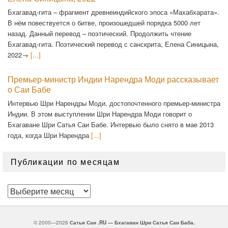
Бхагавад-гита – фрагмент древнеиндийского эпоса «Махабхарата».
В нём повествуется о битве, произошедшей порядка 5000 лет
назад. Данный перевод – поэтический. Продолжить чтение
Бхагавад-гита. Поэтический перевод с санскрита, Елена Синицына,
2022→
[...]
Премьер-министр Индии Нарендра Моди рассказывает
о Саи Бабе
Интервью Шри Нарендры Моди, достопочтенного премьер-министра
Индии. В этом выступлении Шри Нарендра Моди говорит о
Бхагаване Шри Сатья Саи Бабе. Интервью было снято в мае 2013
года, когда Шри Нарендра
[...]
Публикации по месяцам
Публикации
по
месяцам
© 2000—2026
Сатья Саи .RU — Бхагаван Шри Сатья Саи Баба.