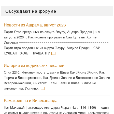
Обсуждают на форуме
Новости из Ашрама, август 2026
Парти Ятра преданных из округа Элуру, Андхра-Прадеш | 8–9
августа 2026 г. Расписание программ в Саи Кулвант Холле:
Источник ============================================
Парти-ятра преданных из округа Элуру, Андхра-Прадеш. САИ
КУЛВАНТ ХОЛЛ, ПРАШАНТИ
[...]
Истории из ведических писаний
Стих 2210: Имманентность Шакти и Шивы Как Жизнь Жизни, Как
Форма и Бесформенное, Как Дживы-Знание и Божественное Знание
Всепроникающий, Он стоит; Если Шакти и Шива В мире не
имманентны, Истинно,
[...]
Рамакришна и Вивекананда
Наг Махашай (настоящее имя Дурга Чаран Наг; 1846–1899) — один
из самых выдающихся и почитаемых учеников-мирян (домохозяев)