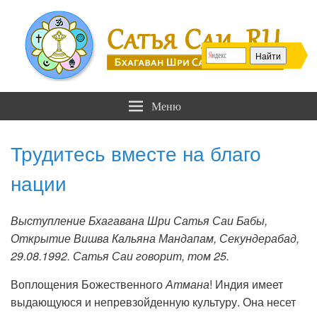
Сатья Саи .RU
Бхагаван Шри Сатья Саи Баба
Меню
Трудитесь вместе на благо
нации
Выступление Бхагавана Шри Сатья Саи Бабы,
Открытие Вишва Кальяна Мандапам, Секундерабад,
29.08.1992. Сатья Саи говорит, том 25.
Воплощения Божественного
Атмана
! Индия имеет
выдающуюся и непревзойденную культуру. Она несет