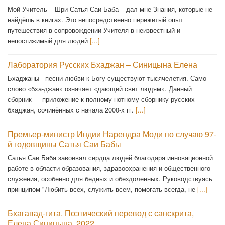
Мой Учитель – Шри Сатья Саи Баба – дал мне Знания, которые не
найдёшь в книгах. Это непосредственно пережитый опыт
путешествия в сопровождении Учителя в неизвестный и
непостижимый для людей
[...]
Лаборатория Русских Бхаджан – Синицына Елена
Бхаджаны - песни любви к Богу существуют тысячелетия. Само
слово «бха-джан» означает «дающий свет людям». Данный
сборник — приложение к полному нотному сборнику русских
бхаджан, сочинённых с начала 2000-х гг.
[...]
Премьер-министр Индии Нарендра Моди по случаю 97-
й годовщины Сатья Саи Бабы
Сатья Саи Баба завоевал сердца людей благодаря инновационной
работе в области образования, здравоохранения и общественного
служения, особенно для бедных и обездоленных. Руководствуясь
принципом "Любить всех, служить всем, помогать всегда, не
[...]
Бхагавад-гита. Поэтический перевод с санскрита,
Елена Синицына, 2022