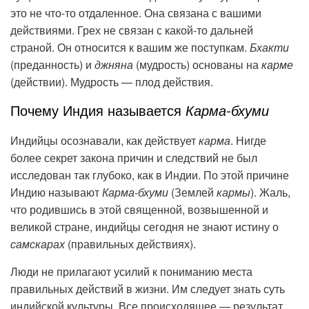
это не что-то отдаленное. Она связана с вашими
действиями. Грех не связан с какой-то дальней
страной. Он относится к вашим же поступкам.
Бхакти
(преданность) и
джняна
(мудрость) основаны на
карме
(действии). Мудрость — плод действия.
Почему Индия называется
Карма-бхуми
Индийцы осознавали, как действует
карма
. Нигде
более секрет закона причин и следствий не был
исследован так глубоко, как в Индии. По этой причине
Индию называют
Карма-бхуми
(Землей
кармы
). Жаль,
что родившись в этой священной, возвышенной и
великой стране, индийцы сегодня не знают истину о
самскарах
(правильных действиях).
Люди не прилагают усилий к пониманию места
правильных действий в жизни. Им следует знать суть
индийской культуры. Все происходящее — результат