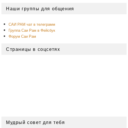
Область
Наши группы для общения
основной
боковой
панели
САИ РАМ чат в телеграмм
Группа Саи Рам в Фейсбук
Форум Саи Рам
Страницы в соцсетях
Мудрый совет для тебя